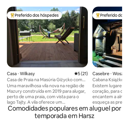
Preferido dos hóspedes
Preferido dos 
Entre os melhores preferidos dos hóspedes
Entre os melhore
Casa ⋅ Wilkasy
5 de uma avaliação média de
5 (21)
Casebre ⋅ Woszcz
Casa de Praia na Masúria Giżycko com
Cabana Książko na
jacuzzi e sauna
Uma maravilhosa vila nova na região de
Existem lugares o
Mazury construída em 2019 para alugar,
coração, para que 
perto de uma praia, com vista para o
encantem a alma,
lago Tajty. A vila oferece um
esqueça as preocu
Comodidades populares em aluguel por
relaxamento luxuoso e confortável.
cotidiana e tamb
Equipamentos modernos permitem
quanta beleza est
temporada em Harsz
passar seu tempo livre de uma forma
simplicidade. Cab
agradável cercado por vegetação e o
Bonitas - criada a 