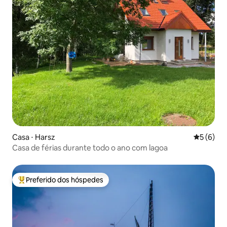
Casa ⋅ Harsz
5 de uma 
5 (6)
Casa de férias durante todo o ano com lagoa
Preferido dos hóspedes
Entre os melhores preferidos dos hóspedes