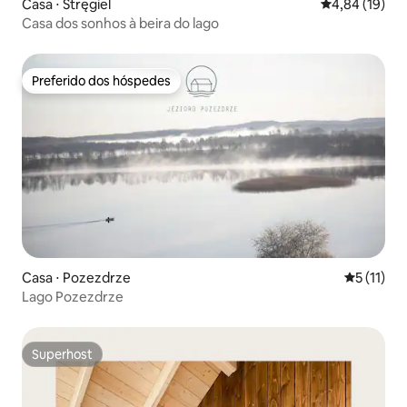
Casa ⋅ Stręgiel
4,84 de uma a
4,84 (19)
Casa dos sonhos à beira do lago
Preferido dos hóspedes
Preferido dos hóspedes
Casa ⋅ Pozezdrze
5 de uma a
5 (11)
Lago Pozezdrze
Superhost
Superhost