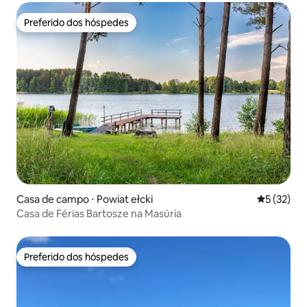
Preferido dos hóspedes
Preferido dos hóspedes
Casa de campo ⋅ Powiat ełcki
5 de uma a
5 (32)
Casa de Férias Bartosze na Masúria
Preferido dos hóspedes
Preferido dos hóspedes