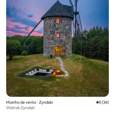
Moinho de vento ⋅ Zyndaki
5 de uma a
5 (34)
Wiatrak Zyndaki