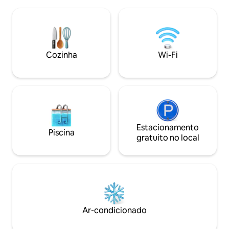
lago. Um relaxamento confortável é
amores: pelas pes
garantido por um jardim, um terraço
Natureza e pelos 
ensolarado com espreguiçadeiras,
verde bonito e viv
móveis de pátio, redes e uma
natureza, cuida d
churrasqueira. Lá fora, no jardim, você
Você encontrará l
pode encontrar jacuzzi e sauna abertos
Foi criado a partir
Cozinha
Wi-Fi
o ano todo para uso exclusivo dos
camping, em home
hóspedes da Villa.
Estacionamento
Piscina
gratuito no local
Ar-condicionado