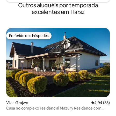
Outros aluguéis por temporada
excelentes em Harsz
Preferido dos hóspedes
Preferido dos hóspedes
Vila ⋅ Grajwo
4,94 de uma a
4,94 (33)
Casa no complexo residencial Mazury Residence com
linha costeira