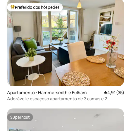
Preferido dos hóspedes
Entre os melhores preferidos dos hóspedes
Apartamento ⋅ Hammersmith e Fulham
4,91 de uma a
4,91 (35)
Adorável e espaçoso apartamento de 3 camas e 2
banheiros a 5 minutos do metrô
Superhost
Superhost