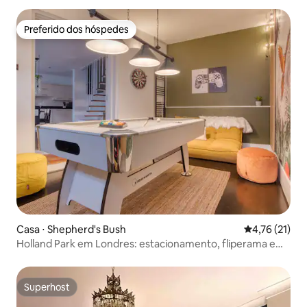
Preferido dos hóspedes
Preferido dos hóspedes
Casa ⋅ Shepherd's Bush
4,76 de uma a
4,76 (21)
Holland Park em Londres: estacionamento, fliperama e
jogos
Superhost
Superhost