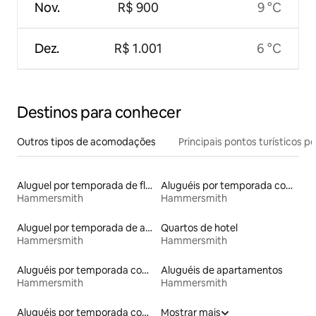
Nov.
R$ 900
9 °C
Dez.
R$ 1.001
6 °C
Destinos para conhecer
Outros tipos de acomodações
Principais pontos turísticos po
Aluguel por temporada de flats
Aluguéis por temporada com cama de altura acessível
Hammersmith
Hammersmith
Aluguel por temporada de apart-hotéis
Quartos de hotel
Hammersmith
Hammersmith
Aluguéis por temporada com banheiro para PCD
Aluguéis de apartamentos
Hammersmith
Hammersmith
Aluguéis por temporada com café da manhã
Mostrar mais