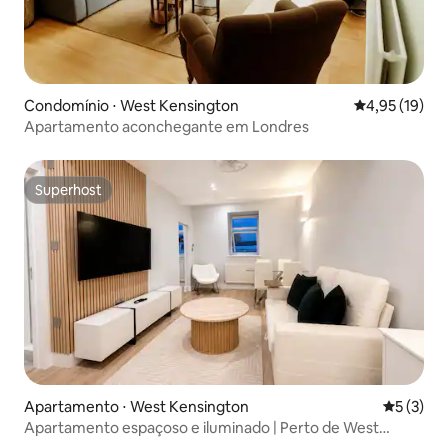
Condomínio ⋅ West Kensington
4,95 de uma a
4,95 (19)
Apartamento aconchegante em Londres
Superhost
Superhost
Apartamento ⋅ West Kensington
5 de uma 
5 (3)
Apartamento espaçoso e iluminado | Perto de West
Kensington!