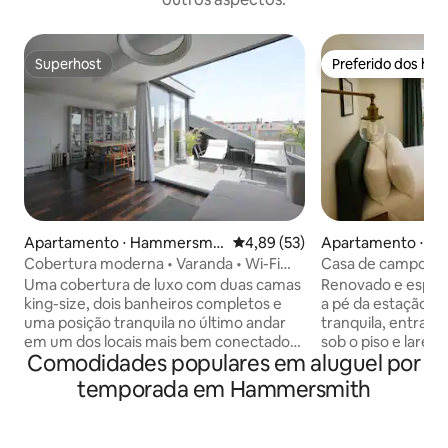
Superhost
Preferido dos hó
Superhost
Preferido dos hó
Apartamento ⋅ Hammersmit
4,89 de uma avaliação média de
4,89 (53)
Apartamento ⋅ Ke
h e Fulham
Chelsea
Cobertura moderna • Varanda • Wi-Fi
Casa de campo na
super rápido
externo privativo
Uma cobertura de luxo com duas camas
Renovado e espaçoso 1-
king-size, dois banheiros completos e
a pé da estação d
uma posição tranquila no último andar
tranquila, entrad
em um dos locais mais bem conectados
sob o piso e lareira elét
Comodidades populares em aluguel por
de West London. Projetado para famílias
ESTAR: Smart TV, c
e profissionais, o apartamento oferece
mesa de jantar exte
temporada em Hammersmith
uma configuração de trabalho remoto
elétrica, sofá de 
dedicada com monitores duplos de 27",
colchão king-size,
Starlink de 300mbs e controle climático
penteadeira/escri