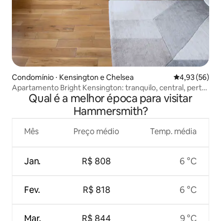
Condomínio ⋅ Kensington e Chelsea
4,93 de uma a
4,93 (56)
Apartamento Bright Kensington: tranquilo, central, perto
Qual é a melhor época para visitar
de parques
Hammersmith?
Mês
Preço médio
Temp. média
Jan.
R$ 808
6 °C
Fev.
R$ 818
6 °C
Mar.
R$ 844
9 °C