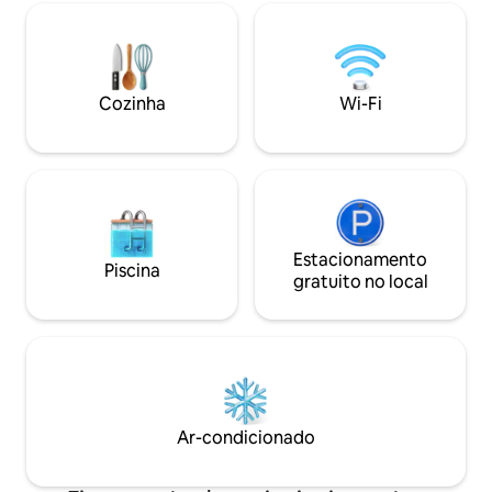
completo em todo o ambiente. Os
grande com gave
interiores de alta especificação incluem
de lavar/secar, má
aquecimento sob o piso, uma cozinha
eletrodomésticos
totalmente equipada, TV de cinema com
verdadeiramente 
Sonos e uma varanda privativa iluminada
café BANHEIRO: e
Cozinha
Wi-Fi
pelo sol. Muito tranquilo, seguro e
toalheiro aquecido
consistentemente classificado com
higiene pessoal P
cinco estrelas.
luzes solares, chu
Estacionamento
Piscina
gratuito no local
Ar-condicionado