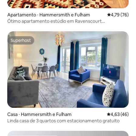
Apartamento ⋅ Hammersmith e Fulham
4,79 de uma a
4,79 (76)
Ótimo apartamento estúdio em Ravenscourt
Park/Hammersmith.
Superhost
Superhost
Casa ⋅ Hammersmith e Fulham
4,63 de uma a
4,63 (46)
Linda casa de 3 quartos com estacionamento gratuito