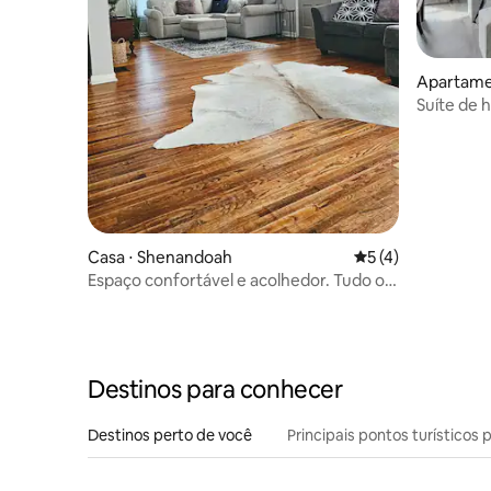
Apartamen
Suíte de 
Casa ⋅ Shenandoah
5 de uma avaliação
5 (4)
Espaço confortável e acolhedor. Tudo o
que você precisa!
Destinos para conhecer
Destinos perto de você
Principais pontos turísticos 