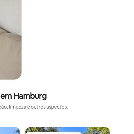
es em Hamburg
o, limpeza e outros aspectos.
Suíte de