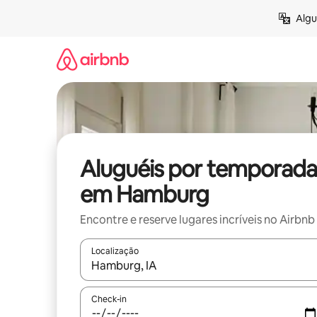
Pular
Algu
para
o
conteúdo
Aluguéis por temporada
em Hamburg
Encontre e reserve lugares incríveis no Airbnb
Localização
Quando os resultados estiverem disponíveis, expl
Check-in