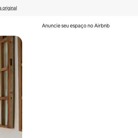
 original
Anuncie seu espaço no Airbnb
 deslizando o dedo na tela.