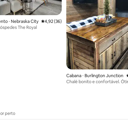
to ⋅ Nebraska City
4,92 de uma avaliação média de 5, 36 avalia
4,92 (36)
hóspedes The Royal
 média de 5, 4 avaliações
Cabana ⋅ Burlington Junction
Chalé bonito e confortável. Ót
localização!
por perto