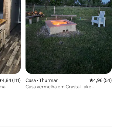
ções
4,84 de uma avaliação média de 5, 111 avaliações
4,84 (111)
Casa ⋅ Thurman
4,96 de uma avaliação
4,96 (54)
ima
Casa vermelha em Crystal Lake -
Tranquila, com sala de jogos