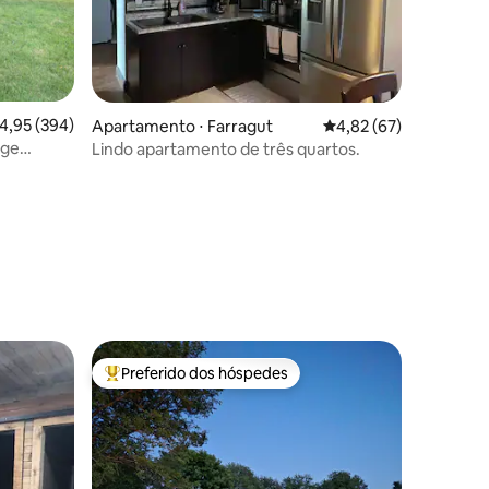
,95 de uma avaliação média de 5, 394 avaliações
4,95 (394)
Apartamento ⋅ Farragut
4,82 de uma avaliação
4,82 (67)
age
Lindo apartamento de três quartos.
ções
Preferido dos hóspedes
Entre os melhores preferidos dos hóspedes