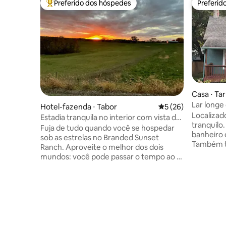
Preferido dos hóspedes
Preferid
Entre os melhores preferidos dos hóspedes
Preferid
Casa ⋅ Tar
Lar longe
Hotel-fazenda ⋅ Tabor
5 de uma avaliação 
5 (26)
localizaçã
Localizad
Estadia tranquila no interior com vista do
tranquilo
pôr do sol, a 35 minutos de Omaha
Fuja de tudo quando você se hospedar
banheiro 
sob as estrelas no Branded Sunset
Também te
Ranch. Aproveite o melhor dos dois
sala de es
mundos: você pode passar o tempo ao ar
convenien
livre desfrutando das belas vistas e do
grande qu
pôr do sol, ao mesmo tempo em que
frente. E
está perto o suficiente da cidade para
ou nos fu
curtir uma noite de diversão antes de
encontrar
voltar para esta tranquila casa de campo,
Dollar Gen
onde pode se desconectar e se
Wi-Fi e T
reconectar com as pessoas. Se você está