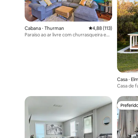
Cabana ⋅ Thurman
4,88 de uma avaliação m
4,88 (113)
Paraíso ao ar livre com churrasqueira e
decks
Casa ⋅ E
Casa de 
Preferid
Preferid