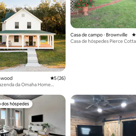
édia de 5, 113 avaliações
Casa de campo ⋅ Brownville
4
Casa de hóspedes Pierce Cott
Brownville, NE
lmwood
5 de uma avaliação média de 5, 26 avalia
5 (26)
fazenda da Omaha Home
Magazine Retiro no campo
o dos hóspedes
o dos hóspedes