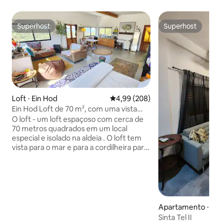
Superhost
Superhost
Superhost
Superhost
Loft ⋅ Ein Hod
4,99 de uma avaliação média de 5
4,99 (208)
Ein Hod Loft de 70 m², com uma vista
panorâmica mágica e espetacular para o
O loft - um loft espaçoso com cerca de
mar e as montanhas
70 metros quadrados em um local
especial e isolado na aldeia . O loft tem
vista para o mar e para a cordilheira para
vistas panorâmicas e pôr do sol
espetacular. O interior do loft é
decorado com materiais naturais com
perímetros iluminando o espaço e
montando uma sensação única de
aquário de que a natureza faz parte do
Apartamento ⋅ Ha
espaço. O espaço está equipado com
Sinta Tel II