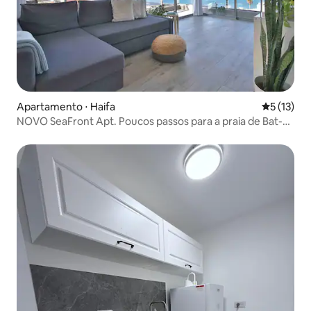
Apartamento ⋅ Haifa
5 de uma a
5 (13)
NOVO SeaFront Apt. Poucos passos para a praia de Bat-
Galim!