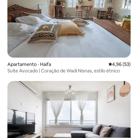
Apartamento ⋅ Haifa
4,96 de uma a
4,96 (53)
Suíte Avocado | Coração de Wadi Nisnas, estilo étnico