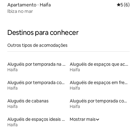
Apartamento ⋅ Haifa
5 de uma 
5 (6)
Ibiza no mar
Destinos para conhecer
Outros tipos de acomodações
Aluguéis por temporada na orla
Aluguéis de espaços que aceitam animais de estimação
Haifa
Haifa
Aluguéis por temporada com banheira de hidromassagem
Aluguéis de espaços em frente à praia
Haifa
Haifa
Aluguéis de cabanas
Aluguéis por temporada com sauna
Haifa
Haifa
Aluguéis de espaços ideais para famílias
Mostrar mais
Haifa