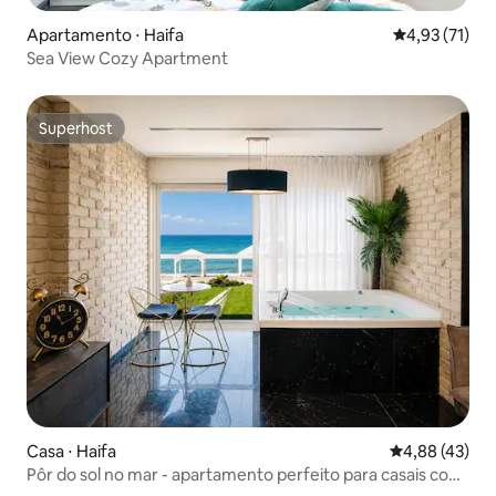
Apartamento ⋅ Haifa
4,93 de uma a
4,93 (71)
Sea View Cozy Apartment
Superhost
Superhost
Casa ⋅ Haifa
4,88 de uma a
4,88 (43)
Pôr do sol no mar - apartamento perfeito para casais com
jacuzzi em frente ao mar