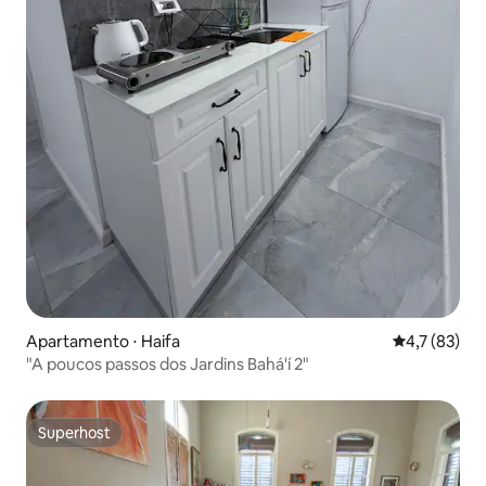
Apartamento ⋅ Haifa
4,7 de uma a
4,7 (83)
"A poucos passos dos Jardins Bahá'í 2"
Superhost
Superhost