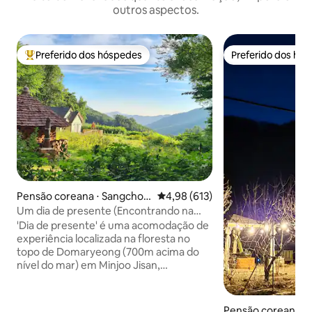
outros aspectos.
Preferido dos hóspedes
Preferido dos hó
Entre os melhores preferidos dos hóspedes
Preferido dos hó
Pensão coreana ⋅ Sangchon
4,98 de uma avaliação média de 
4,98 (613)
-myeon, Yeongdong-gun
Um dia de presente (Encontrando na
floresta, Minju-ji-san)
'Dia de presente' é uma acomodação de
experiência localizada na floresta no
topo de Domaryeong (700m acima do
nível do mar) em Minjoo Jisan,
Yeongdong-gun, Chungcheongbuk-do.
A casa de madeira construída para os
avós (Casa do Campo de Lua, 2005) e a
Pensão coreana ⋅