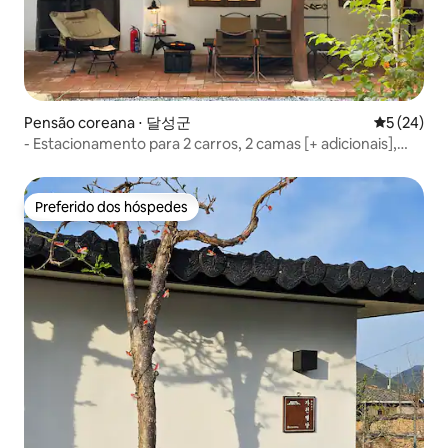
Pensão coreana ⋅ 달성군
5 de uma a
5 (24)
- Estacionamento para 2 carros, 2 camas [+ adicionais],
churrasqueira, jardim privativo, bar LP, jacuzzi, console de
jogos
Preferido dos hóspedes
Preferido dos hóspedes