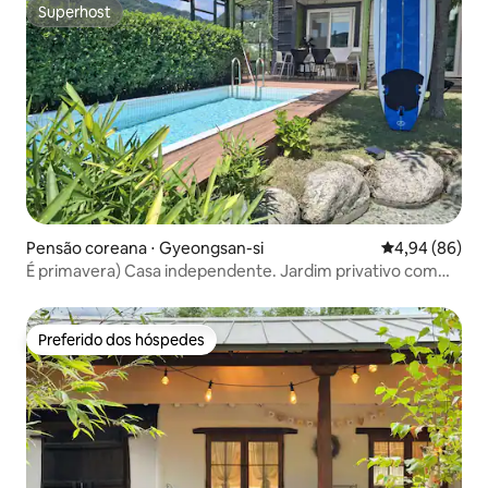
Superhost
Superhost
Pensão coreana ⋅ Gyeongsan-si
4,94 de uma av
4,94 (86)
É primavera) Casa independente. Jardim privativo com
gramado. Piscina privativa de 6 m. Casa individual. Café
em grão Han River Ramen gratuito. Daegu. Qingdao.
Gyeongsan.
Preferido dos hóspedes
Preferido dos hóspedes