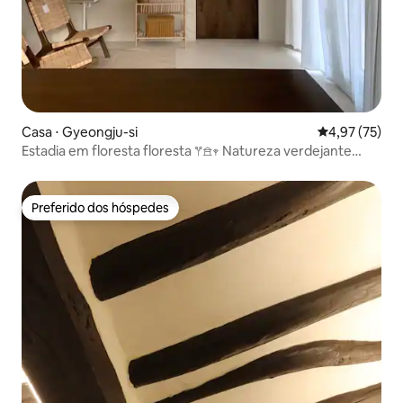
Casa ⋅ Gyeongju-si
4,97 de uma a
4,97 (75)
Estadia em floresta floresta 𖦥𖠿𖥧 Natureza verdejante
durante as quatro estações 200 pyeong de propriedade
privada (jacuzzi e cabana sensacional)
Preferido dos hóspedes
Preferido dos hóspedes