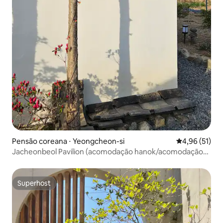
Pensão coreana ⋅ Yeongcheon-si
4,96 de uma a
4,96 (51)
Jacheonbeol Pavilion (acomodação hanok/acomodação
privada/acomodação em vila/acomodação sensível)
Superhost
Superhost