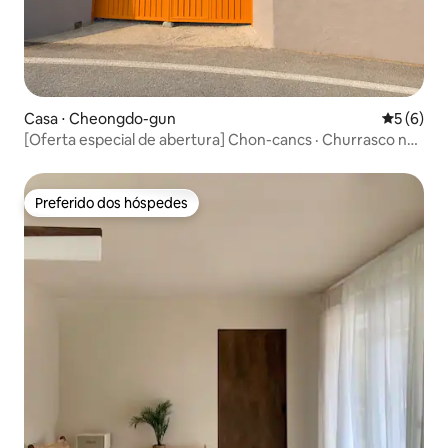
Casa ⋅ Cheongdo-gun
5 de uma 
5 (6)
[Oferta especial de abertura] Chon-cancs · Churrasco na
fogueira · 'Chengdu Genesis' nos arredores de Daegu
Preferido dos hóspedes
Preferido dos hóspedes