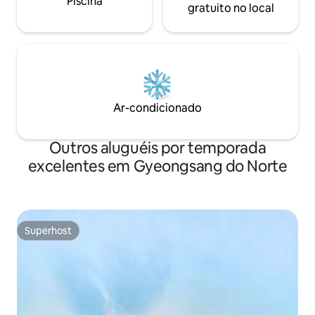
Piscina
damos as boas-vin
gratuito no local
este lugar um presente simples
querem descansar 
chamado 'Um dia como presente'.
Recomendado para
cansados da vida 
curar, em vez da
desfrutar de ativi
dançar. A acomodação é sempre
desinfetada. (Des
Ar-condicionado
desinfetante MD-
Ministério do Mei
Outros aluguéis por temporada
excelentes em Gyeongsang do Norte
Superhost
Superhost