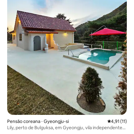
Pensão coreana ⋅ Gyeongju-si
4,91 de uma a
4,91 (11)
Lily, perto de Bulguksa, em Gyeongju, vila independente
com estilo italiano, jacuzzi interno gratuito, única no país,