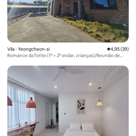
Vila ⋅ Yeongcheon-si
4,95 de uma a
4,95 (39)
Romance da fonte (1º + 2º andar, crianças)/Reunião de
grupo/Vista para o reservatório/Casa com jardim/