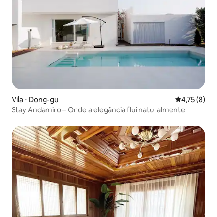
Vila ⋅ Dong-gu
4,75 de uma 
4,75 (8)
Stay Andamiro – Onde a elegância flui naturalmente