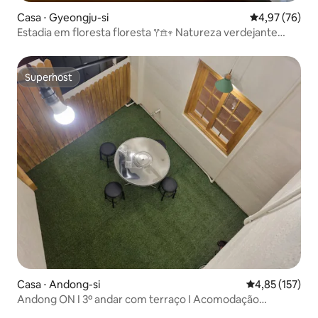
Casa ⋅ Gyeongju-si
4,97 de uma a
4,97 (76)
Estadia em floresta floresta 𖦥𖠿𖥧 Natureza verdejante
durante as quatro estações 200 pyeong de propriedade
privada (jacuzzi e cabana sensacional)
Superhost
Superhost
Casa ⋅ Andong-si
4,85 de uma av
4,85 (157)
Andong ON Ι 3º andar com terraço Ι Acomodação
charmosa perto do Mercado Central