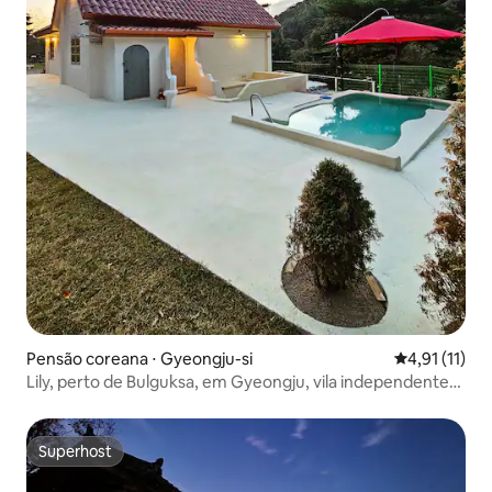
Pensão coreana ⋅ Gyeongju-si
4,91 de uma a
4,91 (11)
Lily, perto de Bulguksa, em Gyeongju, vila independente
com estilo italiano, jacuzzi interno gratuito, única no país,
com banheiro completo em estilo europeu
Superhost
Superhost