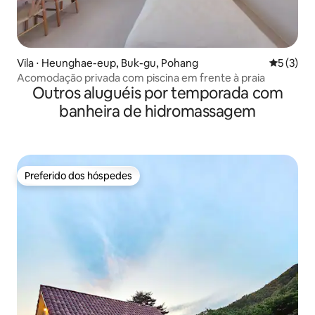
Vila ⋅ Heunghae-eup, Buk-gu, Pohang
5 de uma 
5 (3)
Acomodação privada com piscina em frente à praia
Outros aluguéis por temporada com
banheira de hidromassagem
Preferido dos hóspedes
Preferido dos hóspedes