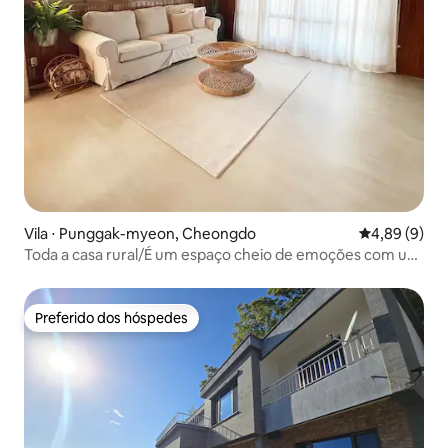
Vila ⋅ Punggak-myeon, Cheongdo
4,89 de uma 
4,89 (9)
Toda a casa rural/É um espaço cheio de emoções com um
clima vintage, aproveitando a sensação de uma casa
antiga/Guesthouse
Preferido dos hóspedes
Preferido dos hóspedes