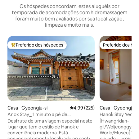
Os hóspedes concordam: estes aluguéis por
temporada de acomodações com hidromassagem
foram muito bem avaliados por sua localização,
limpeza e muito mais.
Preferido dos hóspedes
Preferido dos hó
Entre os melhores preferidos dos hóspedes
Preferido dos hó
Casa ⋅ Gyeongju-si
4,99 de uma avaliação média de 
4,99 (225)
Casa ⋅ Gyeongju-s
Anox Stay_ 1 minuto a pé de
Hanok Stay Yeoye
Hwangnidan-gil, casa privada com
jardim · Projetor 
Desfrute de uma viagem especial neste
[Hwangridan-
jacuzzi
para famílias e cas
lugar que tem o estilo de Hanok e
gil/Woljeonggyo
conveniência moderna. Está
World/Museu] 10-1
convenientemente localizado no centro
privado + projetor