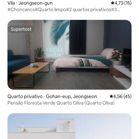
Vila ⋅ Jeongseon-gun
4,73 de uma a
4,73 (15)
#Choncancs#Quarto limpo#2 quartos privativos#3
banheiros#Gazebo#Vale#Próximo à loja Rail Bike#Aceita
cães
Superhost
Superhost
Quarto privativo ⋅ Gohan-eup, Jeongseon
4,56 de uma a
4,56 (45)
Pensão Floresta Verde Quarto Oliva (Quarto Oliva)