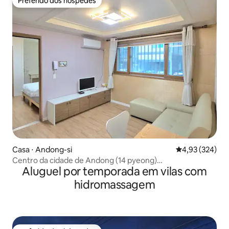
Preferido dos hóspedes
Preferido dos hóspedes
Casa ⋅ Andong-si
4,93 de uma av
4,93 (324)
Centro da cidade de Andong (14 pyeong)
Aluguel por temporada em vilas com
Wolyeonggyo/Vila Haehoe/Check-in autônomo/Sala de
estar/Quarto/Cozinha/Banheiro/Estacionamento/Netflix
hidromassagem