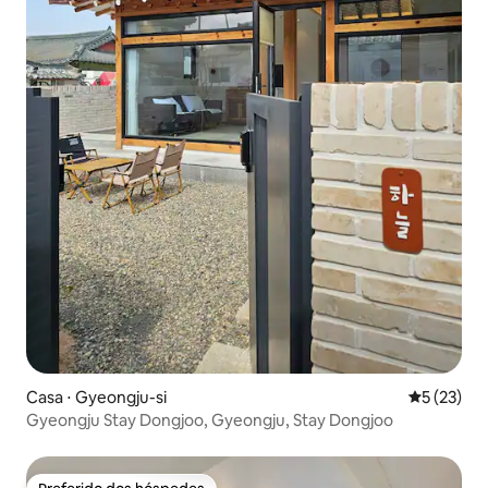
Casa ⋅ Gyeongju-si
5 de uma a
5 (23)
Gyeongju Stay Dongjoo, Gyeongju, Stay Dongjoo