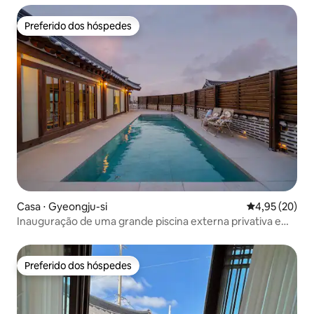
Preferido dos hóspedes
Preferido dos hóspedes
Casa ⋅ Gyeongju-si
4,95 de uma a
4,95 (20)
Inauguração de uma grande piscina externa privativa em
Onsorae-mi, Bloco B / Estadia em uma casa hanok
privativa
Preferido dos hóspedes
Preferido dos hóspedes