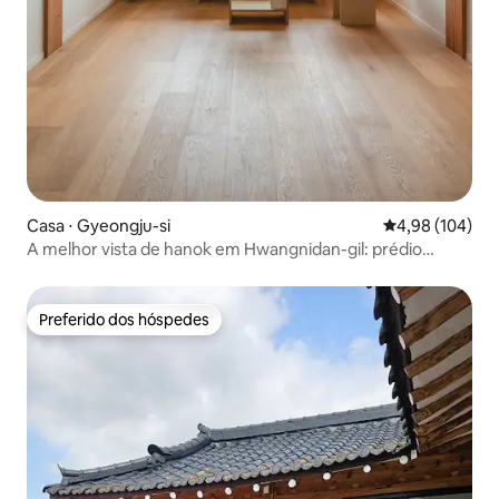
Casa ⋅ Gyeongju-si
4,98 de uma av
4,98 (104)
A melhor vista de hanok em Hwangnidan-gil: prédio
privado de 2 andares em Sayu-si [2º andar]
Preferido dos hóspedes
Preferido dos hóspedes