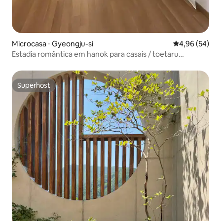
Microcasa ⋅ Gyeongju-si
4,96 de uma a
4,96 (54)
Estadia romântica em hanok para casais / toetaru
tradicional
Superhost
Superhost