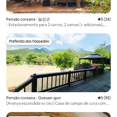
Pensão coreana ⋅ 달성군
5 de uma a
5 (24)
- Estacionamento para 2 carros, 2 camas [+ adicionais],
churrasqueira, jardim privativo, bar LP, jacuzzi, console de
jogos
Preferido dos hóspedes
Preferido dos hóspedes
Pensão coreana ⋅ Goesan-gun
5 de uma a
5 (95)
[Aranya escondida no céu] Casa de campo de cura com
sauna e academia ao lado do vale, campo de golfe simples
e piscina