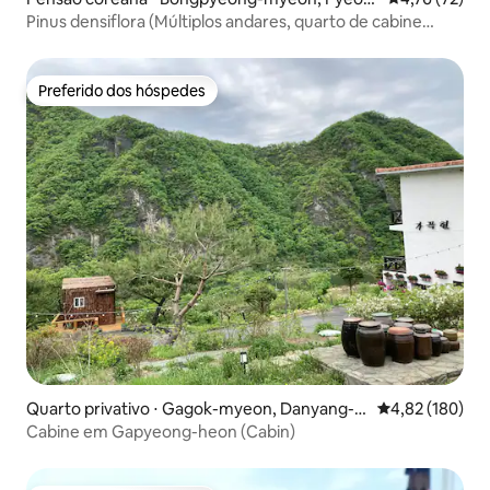
gchang-gun
Pinus densiflora (Múltiplos andares, quarto de cabine
independente)
Preferido dos hóspedes
Preferido dos hóspedes
Quarto privativo ⋅ Gagok-myeon, Danyang-g
4,82 de uma av
4,82 (180)
un
Cabine em Gapyeong-heon (Cabin)