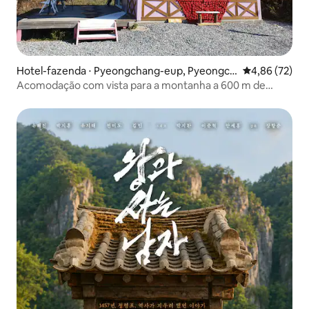
Hotel-fazenda ⋅ Pyeongchang-eup, Pyeongch
4,86 de uma a
4,86 (72)
ang-gun
Acomodação com vista para a montanha a 600 m de
altitude #Sarang Private House para uma estadia
relaxante em Pyeongchang, um refúgio privado na
floresta para você descansar de verdade e se refrescar
no verão