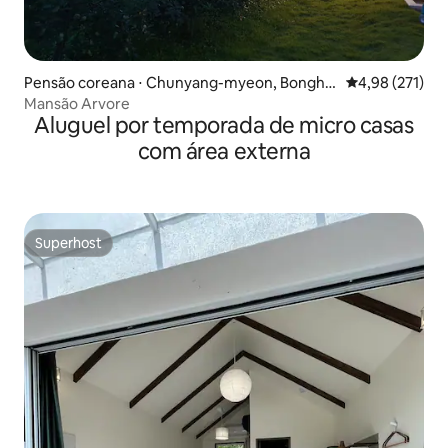
Pensão coreana ⋅ Chunyang-myeon, Bonghw
4,98 de uma av
4,98 (271)
a-gun
Mansão Arvore
Aluguel por temporada de micro casas
com área externa
Superhost
Superhost