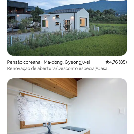
Pensão coreana ⋅ Ma-dong, Gyeongju-si
4,76 de uma a
4,76 (85)
Renovação de abertura/Desconto especial/Casa
perfeita/Apenas, descanso
completo/Jacuzzi/Acomodação emocional/Novos