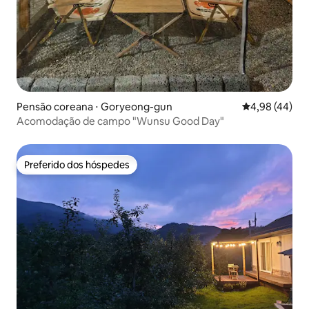
Pensão coreana ⋅ Goryeong-gun
4,98 de uma a
4,98 (44)
Acomodação de campo "Wunsu Good Day"
Preferido dos hóspedes
Preferido dos hóspedes