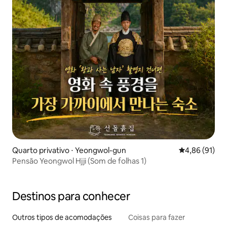
Quarto privativo ⋅ Yeongwol-gun
4,86 de uma a
4,86 (91)
Pensão Yeongwol Hjji (Som de folhas 1)
Destinos para conhecer
Outros tipos de acomodações
Coisas para fazer