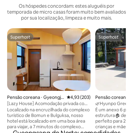
Os hóspedes concordam: estes aluguéis por
temporada de micro casas foram muito bem avaliados
por sua localização, limpeza e muito mais.
Superhost
Superhost
Superhost
Superhost
Pensão coreana ⋅ Gyeongju
4,93 de uma avaliação média de 
4,93 (203)
Pensão coreana ⋅
-si
n, Ulleung-gun
[Lazy House] Acomodação privada com
🌿Hyunpo Green H
sensação de madeira
cipreste, 6 pyeong
Localizado na encruzilhada do complexo
É um anexo 6 py
churrasco disponí
turístico de Bomun e Bulguksa, nosso
estrutura🏠 de est
hotel está localizado em uma boa área
perfeito para 2 ad
para viajar, a 7 minutos do complexo
crianças e mãe e pai. O espaço da 
turístico de Bomun, 5 minutos de
é grande, por isso 