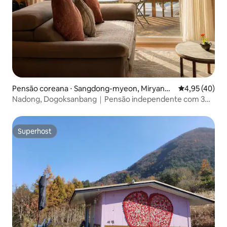
Pensão coreana ⋅ Sangdong-myeon, Miryang-
4,95 de uma a
4,95 (40)
si
Nadong, Dogoksanbang｜Pensão independente com 3
quartos na floresta, churrasco e fogueira
Superhost
Superhost