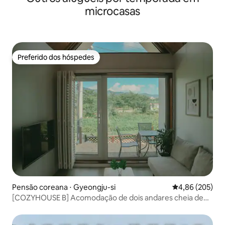
microcasas
Preferido dos hóspedes
Preferido dos hóspedes
Pensão coreana ⋅ Gyeongju-si
4,86 de uma ava
4,86 (205)
[COZYHOUSE B] Acomodação de dois andares cheia de
sensibilidade perto de Bulguksa, casa privada