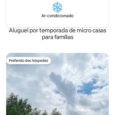
pessoas. * Há gatos no quintal. Como são
seus⭐️ entes quer
crianças que gostam de pessoas,
fornecidas camas,
pedimos que pessoas com alergias ou
ioga.)
Ar-condicionado
que tenham medo de animais façam
reservas com cuidado.
Aluguel por temporada de micro casas
para famílias
Preferido dos hóspedes
Preferido dos hóspedes