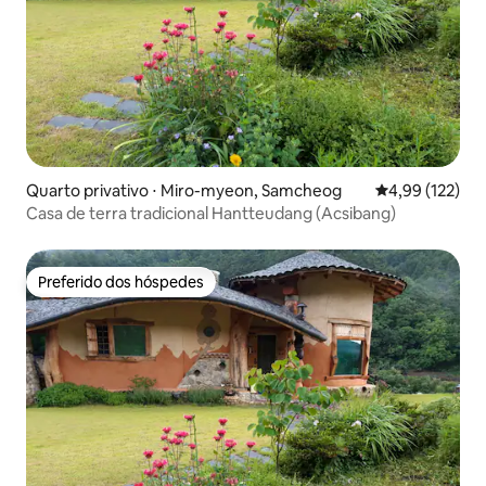
Quarto privativo ⋅ Miro-myeon, Samcheog
4,99 de uma av
4,99 (122)
Casa de terra tradicional Hantteudang (Acsibang)
Preferido dos hóspedes
Preferido dos hóspedes