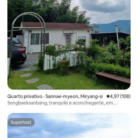
Quarto privativo ⋅ Sannae-myeon, Miryang-si
4,97 de uma av
4,97 (108)
Songbaeksanbang, tranquilo e aconchegante, em
Sannae, Milyeong
Superhost
Superhost