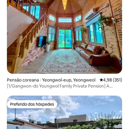
Pensão coreana ⋅ Yeongwol-eup, Yeongweol
4,98 de uma av
4,98 (351)
[1/Gangwon-do Youngwol Family Private Pension] A
melhor casa de cura para viagens em família em Youngwol
1
Preferido dos hóspedes
Preferido dos hóspedes