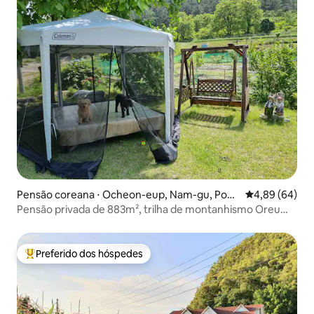
Pensão coreana ⋅ Ocheon-eup, Nam-gu, Poha
4,89 de uma av
4,89 (64)
ng
Pensão privada de 883m², trilha de montanhismo Oreum
Osa, Dulegil, Phytoncide, banho de floresta, cura,
espaçoso quintal, acampamento, churrasco
Preferido dos hóspedes
Entre os melhores preferidos dos hóspedes