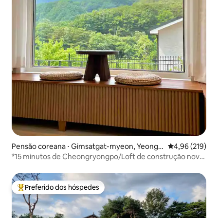
Pensão coreana ⋅ Gimsatgat-myeon, Yeongw
4,96 de uma av
4,96 (219)
ol-gun
*15 minutos de Cheongryongpo/Loft de construção nova
(nº 1), uso exclusivo/TV (pago)/Projetor/Yongwol-gun,
Kimsatgat-myeon, Valley/Pink Moon
Preferido dos hóspedes
Entre os melhores preferidos dos hóspedes