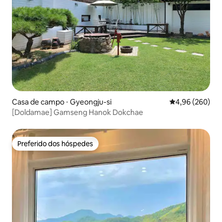
Casa de campo ⋅ Gyeongju-si
4,96 de uma ava
4,96 (260)
[Doldamae] Gamseng Hanok Dokchae
Preferido dos hóspedes
Preferido dos hóspedes