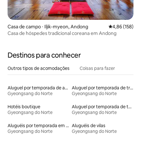
Casa de campo ⋅ Iljik-myeon, Andong
4,86 de uma av
4,86 (158)
Casa de hóspedes tradicional coreana em Andong
Destinos para conhecer
Outros tipos de acomodações
Coisas para fazer
Aluguel por temporada de apart-hotéis
Aluguel por temporada de trailers
Gyeongsang do Norte
Gyeongsang do Norte
Hotéis boutique
Aluguel por temporada de townhouses
Gyeongsang do Norte
Gyeongsang do Norte
Aluguéis por temporada em resorts
Aluguéis de vilas
Gyeongsang do Norte
Gyeongsang do Norte