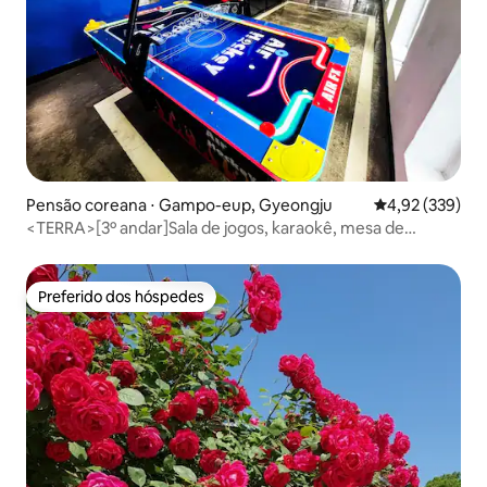
Pensão coreana ⋅ Gampo-eup, Gyeongju
4,92 de uma av
4,92 (339)
<TERRA>[3º andar]Sala de jogos, karaokê, mesa de
pingue-pongue, tampelina, cobertura
Preferido dos hóspedes
Preferido dos hóspedes