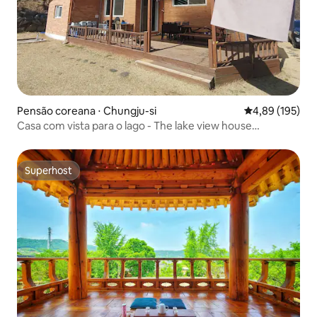
Pensão coreana ⋅ Chungju-si
4,89 de uma av
4,89 (195)
Casa com vista para o lago - The lake view house
(Chungjuho, piscina para crianças, experiência no jardim)
Superhost
Superhost