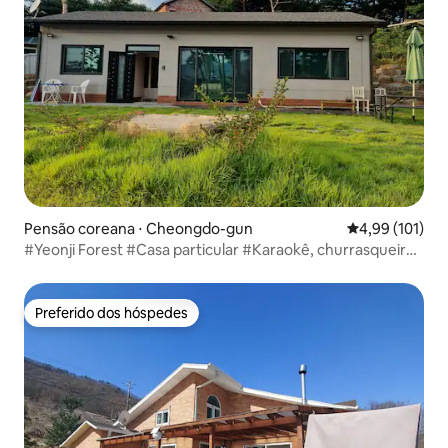
Pensão coreana ⋅ Cheongdo-gun
4,99 de uma av
4,99 (101)
#Yeonji Forest #Casa particular #Karaokê, churrasqueira
grátis # Amplo estacionamento # Floresta de pinheiros #
Perto de Verdonte e Almyongjijilbang
Preferido dos hóspedes
Preferido dos hóspedes