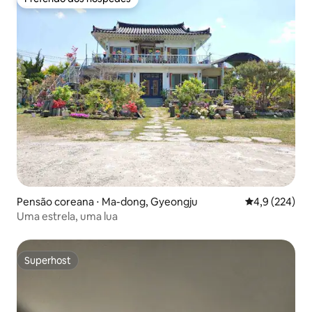
Preferido dos hóspedes
Pensão coreana ⋅ Ma-dong, Gyeongju
4,9 de uma av
4,9 (224)
Uma estrela, uma lua
Superhost
Superhost