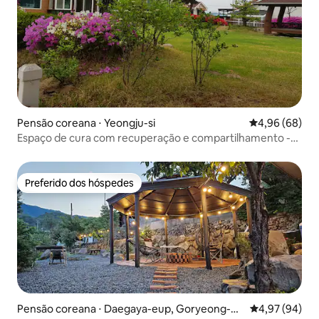
Pensão coreana ⋅ Yeongju-si
4,96 de uma av
4,96 (68)
Espaço de cura com recuperação e compartilhamento -
Casa de Charlotte-
Preferido dos hóspedes
Preferido dos hóspedes
Pensão coreana ⋅ Daegaya-eup, Goryeong-gu
4,97 de uma a
4,97 (94)