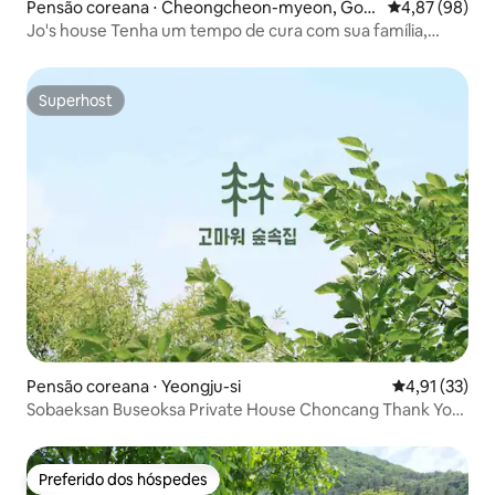
Pensão coreana ⋅ Cheongcheon-myeon, Goe
4,87 de uma a
4,87 (98)
san
Jo's house Tenha um tempo de cura com sua família,
amigos, amantes, colegas de trabalho e animais de
estimação queridos!
Superhost
Superhost
Pensão coreana ⋅ Yeongju-si
4,91 de uma a
4,91 (33)
Sobaeksan Buseoksa Private House Choncang Thank You
Forest House
Preferido dos hóspedes
Preferido dos hóspedes