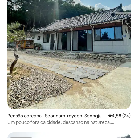
Pensão coreana ⋅ Seonnam-myeon, Seongju
4,88 de uma a
4,88 (24)
Um pouco fora da cidade, descanso na natureza,
acolhedora casa de pedra, é possível levar o seu cão, eu
tive um bom descanso