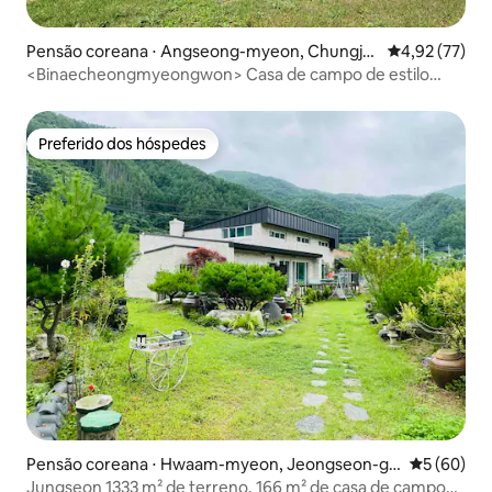
Pensão coreana ⋅ Angseong-myeon, Chungju-
4,92 de uma a
4,92 (77)
si
<Binaecheongmyeongwon> Casa de campo de estilo
hanok / Casa de campo de estilo hanok com vista para o
rio Namhan e a ilha de Binae
Preferido dos hóspedes
Preferido dos hóspedes
Pensão coreana ⋅ Hwaam-myeon, Jeongseon-gu
5 de uma a
5 (60)
n
Jungseon 1333 m² de terreno, 166 m² de casa de campo