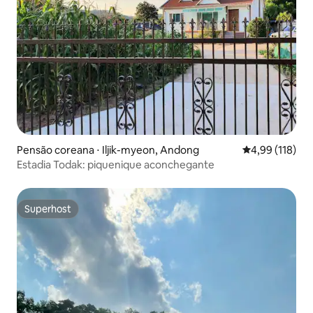
Pensão coreana ⋅ Iljik-myeon, Andong
4,99 de uma av
4,99 (118)
Estadia Todak: piquenique aconchegante
Superhost
Superhost