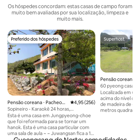
Os hóspedes concordam: estas casas de campo foram
muito bem avaliadas por sua localização, limpeza e
muito mais.
Preferido dos hóspedes
Superhost
Preferido dos hóspedes
Superhost
Pensão coreana ⋅
myeon, Sangju
60 pyeong casa de
família tranquila,
Localizada em uma
vários pequenos 
acima do nível do 
Pensão coreana ⋅ Pacheon-
4,95 de uma avaliação média de 
4,95 (256)
de madeira de cer
myeon, Cheongsong
Sopineiro - Karaokê 24 horas,
metros quadrados) 
videogame, dardos eletrônicos,
Esta é uma casa em Jungpyeong-choe
minutos do Hwaseo
fogueira, brincadeira na areia,
que foi reformada para se tornar um
expressa Dangjin
quadrinhos, quadra de futsal,
hanok. Esta é uma casa particular com
uma instalação qu
shuffleboard, mesa de pingue-pongue
uma sala de aula ~ ~ Juwangsan fica a 15
declarada como u
minutos de distância, a Casa Histórica de
e de pesca, é ade