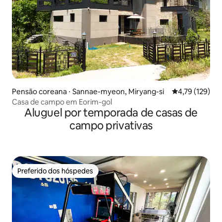
Pensão coreana ⋅ Sannae-myeon, Miryang-si
4,79 de uma av
4,79 (129)
Casa de campo em Eorim-gol
Aluguel por temporada de casas de
campo privativas
Preferido dos hóspedes
Preferido dos hóspedes