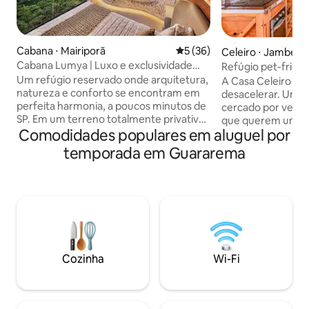
Cabana ⋅ Mairiporã
5 de uma avaliação média de
5 (36)
Celeiro ⋅ Jambeir
Cabana Lumya | Luxo e exclusividade
Refúgio pet-frien
próximo a SP
Um refúgio reservado onde arquitetura,
natureza
A Casa Celeiro é o 
natureza e conforto se encontram em
desacelerar. Um lo
perfeita harmonia, a poucos minutos de
cercado por verde,
SP. Em um terreno totalmente privativo,
que querem uma pa
sem outras unidades, cada detalhe foi
Comodidades populares em aluguel por
para um fim de se
pensado para proporcionar silêncio,
férias no meio da
temporada em Guararema
exclusividade e imersão. Piscina
ofurô com hidrom
aquecida de borda infinita, banheira de
deck coberto faça 
imersão suspensa e ambientes
seu pet correr liv
elegantes convidam ao descanso com
totalmente cercad
vista única. Materiais nobres, enxoval
1h30 de São Paulo,
premium e atmosfera intimista definem
para mudar de cená
uma experiência discreta, sofisticada e
com seu pet ao lad
memorável.
Cozinha
Wi-Fi