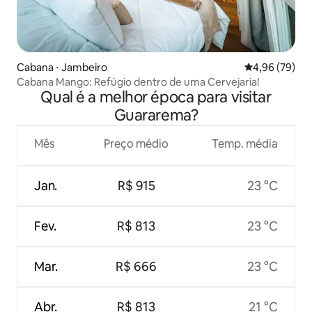
Cabana ⋅ Jambeiro
4,96 de uma a
4,96 (79)
Cabana Mango: Refúgio dentro de uma Cervejaria!
Qual é a melhor época para visitar
Guararema?
Mês
Preço médio
Temp. média
Jan.
R$ 915
23 °C
Fev.
R$ 813
23 °C
Mar.
R$ 666
23 °C
Abr.
R$ 813
21 °C