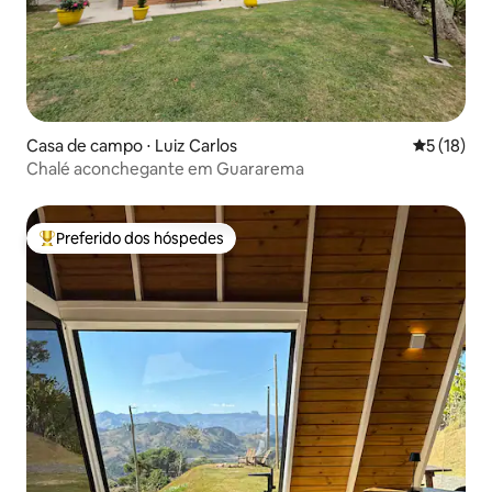
Casa de campo ⋅ Luiz Carlos
5 de uma a
5 (18)
Chalé aconchegante em Guararema
Preferido dos hóspedes
Entre os melhores preferidos dos hóspedes