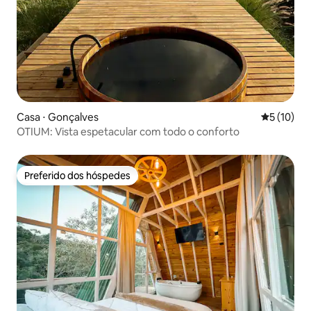
Casa ⋅ Gonçalves
5 de uma a
5 (10)
OTIUM: Vista espetacular com todo o conforto
Preferido dos hóspedes
Preferido dos hóspedes