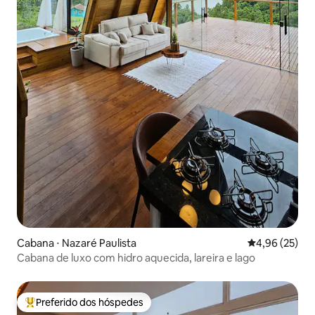
Cabana ⋅ Nazaré Paulista
4,96 de uma a
4,96 (25)
Cabana de luxo com hidro aquecida, lareira e lago
Preferido dos hóspedes
Entre os melhores preferidos dos hóspedes