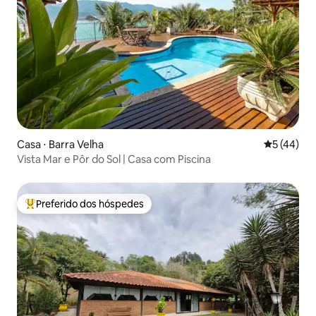
Casa ⋅ Barra Velha
5 de uma a
5 (44)
Vista Mar e Pôr do Sol | Casa com Piscina
Preferido dos hóspedes
Entre os melhores preferidos dos hóspedes