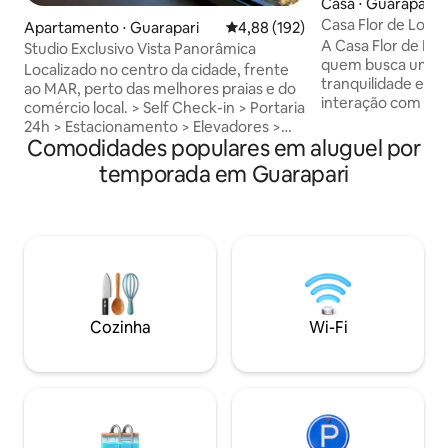
Casa ⋅ Guarapari
Casa Flor de Lotu
Apartamento ⋅ Guarapari
4,88 de uma avaliação média de 
4,88 (192)
A Casa Flor de Lot
Studio Exclusivo Vista Panorâmica
quem busca uma e
Localizado no centro da cidade, frente
tranquilidade e paz
ao MAR, perto das melhores praias e do
interação com a n
comércio local. > Self Check-in > Portaria
ao som das ondas e
24h > Estacionamento > Elevadores >
oceano. A casa é 
Comodidades populares em aluguel por
Wi-Fi (400 MB) > Cama Queen > Cozinha
domésticos, com m
completa > Espaço para home office >
temporada em Guarapari
uma excelente loc
Não são permitidos animais de
tirar o fôlego, u
estimação. Acesso a pé as Praias da
jardim exuberante
Areia Preta, Praia das Castanheiras e
meditar, um belo 
Praia do Riacho Apenas 10min da Praia
uma praia praticament
do Morro e 10min da Praia da Bacutia
relaxar neste lugar
Venha se hospedar neste lugar incrível,
e dentro do mar!
perto de supermercado, padaria,
farmácia etc.
Cozinha
Wi-Fi