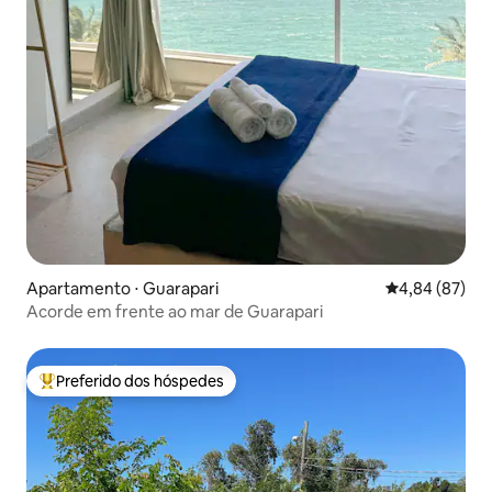
Apartamento ⋅ Guarapari
4,84 de uma a
4,84 (87)
Acorde em frente ao mar de Guarapari
Preferido dos hóspedes
Entre os melhores preferidos dos hóspedes