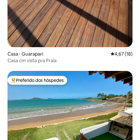
Casa ⋅ Guarapari
4,67 de uma a
4,67 (18)
Casa cm vista pra Praia
Preferido dos hóspedes
Entre os melhores preferidos dos hóspedes