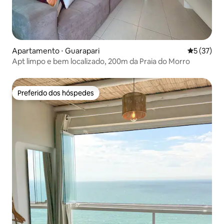
Apartamento ⋅ Guarapari
5 de uma a
5 (37)
Apt limpo e bem localizado, 200m da Praia do Morro
Preferido dos hóspedes
Preferido dos hóspedes