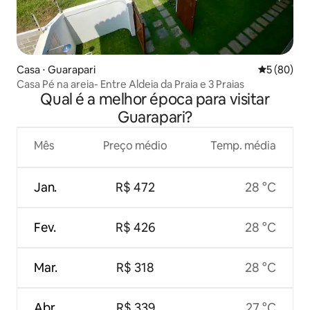
Casa ⋅ Guarapari
5 de uma a
5 (80)
Casa Pé na areia- Entre Aldeia da Praia e 3 Praias
Qual é a melhor época para visitar
Guarapari?
Mês
Preço médio
Temp. média
Jan.
R$ 472
28 °C
Fev.
R$ 426
28 °C
Mar.
R$ 318
28 °C
Abr.
R$ 339
27 °C