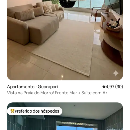
Apartamento ⋅ Guarapari
4,97 de uma a
4,97 (30)
Vista na Praia do Morro! Frente Mar + Suíte com Ar
Preferido dos hóspedes
Entre os melhores preferidos dos hóspedes