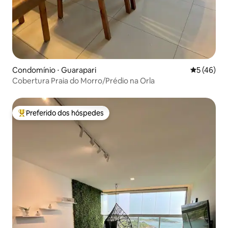
Condomínio ⋅ Guarapari
5 de uma a
5 (46)
Cobertura Praia do Morro/Prédio na Orla
Preferido dos hóspedes
Entre os melhores preferidos dos hóspedes