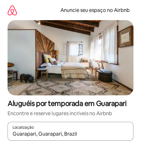
Pular
para
Anuncie seu espaço no Airbnb
o
conteúdo
Aluguéis por temporada em Guarapari
Encontre e reserve lugares incríveis no Airbnb
Localização
Quando os resultados estiverem disponíveis, explore-os usando