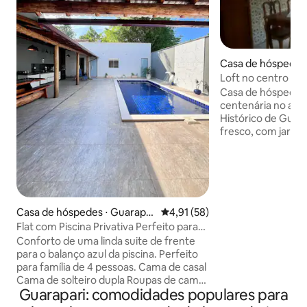
Casa de hóspedes 
Loft no centro 
Casa de hóspede 
centenária no alto
Histórico de Guara
fresco, com jardi
gramado, localizada no 
próximo as princip
Virtudes, Castanhe
Acesso rápido à re
shopping e bancos. Ficarei feliz
recomendar meus l
Casa de hóspedes ⋅ Guarapar
4,91 de uma avaliação média de
4,91 (58)
tenha interesse por
i
Flat com Piscina Privativa Perfeito para
poderá caminhar 
Família
Conforto de uma linda suite de frente
visitar a fundação
para o balanço azul da piscina. Perfeito
Guaraparim.
para família de 4 pessoas. Cama de casal
Cama de solteiro dupla Roupas de cama
Guarapari: comodidades populares para
e banho incluso. ✅ Ar condicionado ✅
Frigobar ✅ Wi-Fi 300mb ✅ TV ✅ Piscina