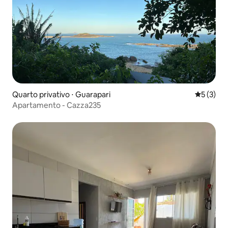
Quarto privativo ⋅ Guarapari
5 de uma 
5 (3)
Apartamento - Cazza235