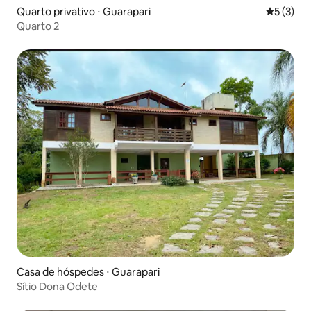
Quarto privativo ⋅ Guarapari
5 de uma 
5 (3)
Quarto 2
Casa de hóspedes ⋅ Guarapari
Sítio Dona Odete