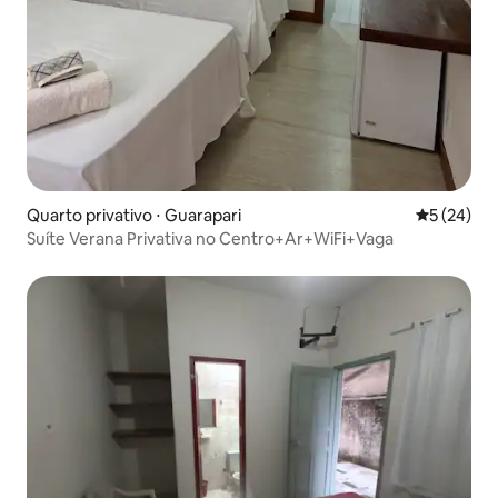
Quarto privativo ⋅ Guarapari
5 de uma a
5 (24)
Suíte Verana Privativa no Centro+Ar+WiFi+Vaga