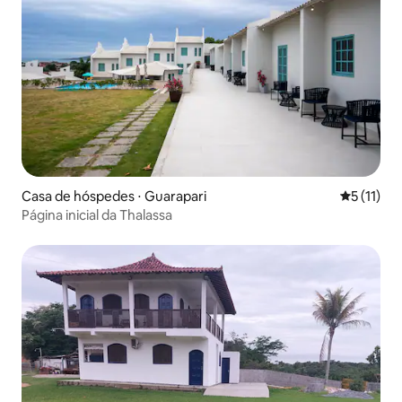
Casa de hóspedes ⋅ Guarapari
5 de uma a
5 (11)
Página inicial da Thalassa