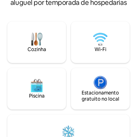
aluguel por temporada de hospedarias
🏊 ✅ Área Gourmet ✅ Panela de arroz
elétrica ✅ Fogão elétrico ✅Air fryer ✅
Churrasqueira Rotatória ✅ Entrada
independente. Fica a 2,6km da praia do
morro (5 minutos de carro). Vale a pena
descansar e desfrutar no Flat. PROIBIDO
🚫 FUMAR NO FLAT!!!
Cozinha
Wi-Fi
Estacionamento
Piscina
gratuito no local