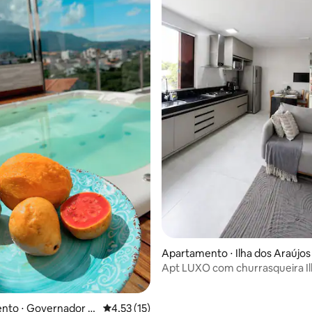
média de 5, 76 avaliações
Apartamento ⋅ Ilha dos Araújos
Apt LUXO com churrasqueira Il
Araujos - GV
nto ⋅ Governador V
4,53 de uma avaliação média de 5, 15 avalia
4,53 (15)