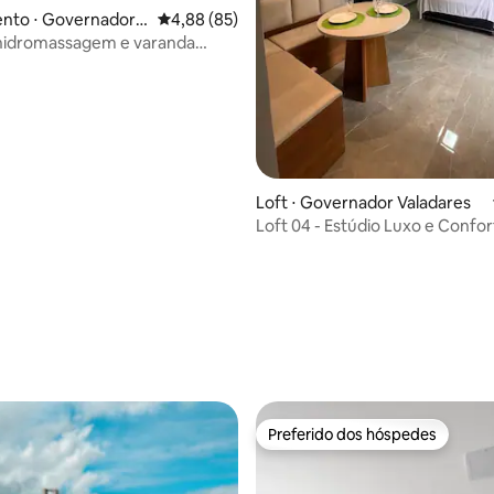
nto ⋅ Governador V
4,88 de uma avaliação média de 5, 85 avalia
4,88 (85)
 hidromassagem e varanda
 TH 101
Loft ⋅ Governador Valadares
Loft 04 - Estúdio Luxo e Confor
Preferido dos hóspedes
Preferido dos hóspedes