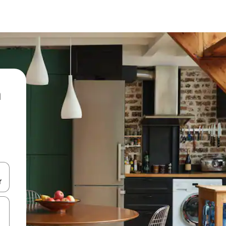
ore-os usando as seta para cima e para baixo do teclado ou tocando e