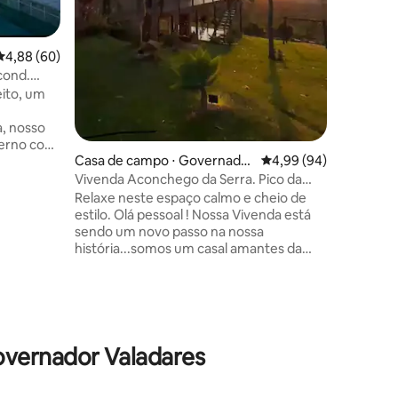
pontos tu
viajantes
aproveita
4,88 de uma avaliação média de 5, 60 avaliações
4,88 (60)
cond.
eito, um
, nosso
ções
erno com
Casa de campo ⋅ Governador
4,99 de uma avaliação 
4,99 (94)
dade.
Valadares
s e
Vivenda Aconchego da Serra. Pico da
ideal para
Ibituruna
Relaxe neste espaço calmo e cheio de
 e 02 com
estilo. Olá pessoal ! Nossa Vivenda está
03 com
sendo um novo passo na nossa
história...somos um casal amantes da
natureza e não poderíamos escolher um
 e
lugar melhor para nossa Vivenda, o Pico
os •
da Ibituruna! Um local que além de fazer
MA E
parte da vida da nossa família é um
ambiente que acolhe e abraça a todos
que querem um aconchego na natureza.
vernador Valadares
Um clima de montanha e uma vista
exuberante é um pouco do que