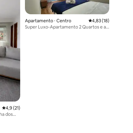
Apartamento ⋅ Centro
4,83 de uma avaliação
4,83 (18)
Super Luxo-Apartamento 2 Quartos e ar
condicionado
4,9 de uma avaliação média de 5, 21 avaliações
4,9 (21)
ha dos
ções