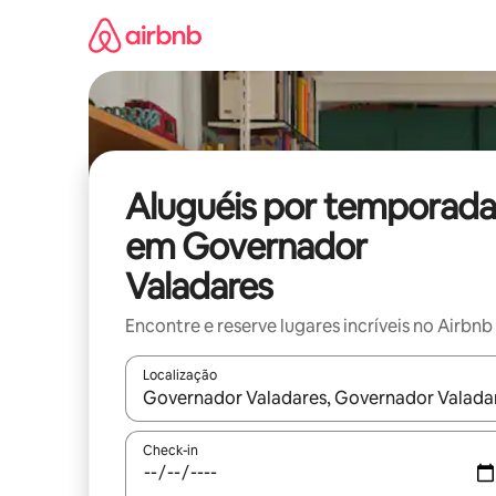
Pular
para
o
conteúdo
Aluguéis por temporada
em Governador
Valadares
Encontre e reserve lugares incríveis no Airbnb
Localização
Quando os resultados estiverem disponíveis, expl
Check-in