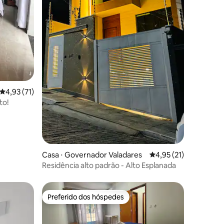
ções
4,93 de uma avaliação média de 5, 71 avaliações
4,93 (71)
to!
Casa ⋅ Governador Valadares
4,95 de uma avaliação
4,95 (21)
Residência alto padrão - Alto Esplanada
Preferido dos hóspedes
Preferido dos hóspedes