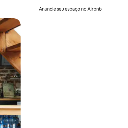
Anuncie seu espaço no Airbnb
 deslizando o dedo na tela.