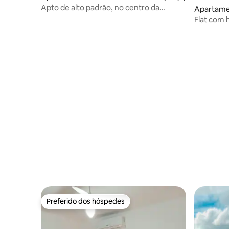
Apto de alto padrão, no centro da
Apartame
cidade.
aladares
Flat com
gourmet -
Preferido dos hóspedes
Preferido dos hóspedes