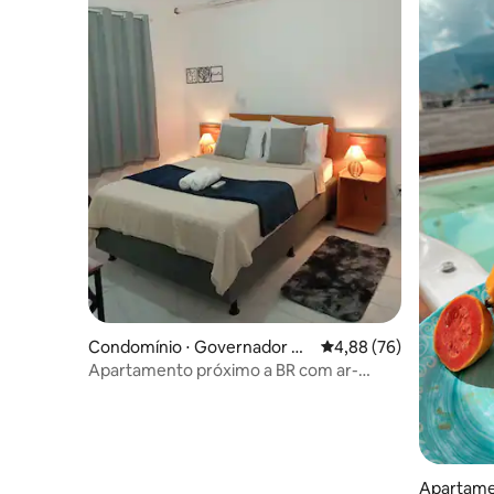
Condomínio ⋅ Governador Va
4,88 de uma avaliação 
4,88 (76)
ladares
Apartamento próximo a BR com ar-
condicionado
Apartame