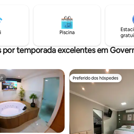
Estac
i
Piscina
gratui
s por temporada excelentes em Gover
st
Preferido dos hóspedes
st
Preferido dos hóspedes
 média de 5, 6 avaliações