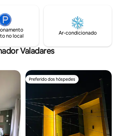
oferecemos por aqui em meio a muito
verde e mata nativa.
ionamento
Ar-condicionado
to no local
nador Valadares
Preferido dos hóspedes
Preferido dos hóspedes