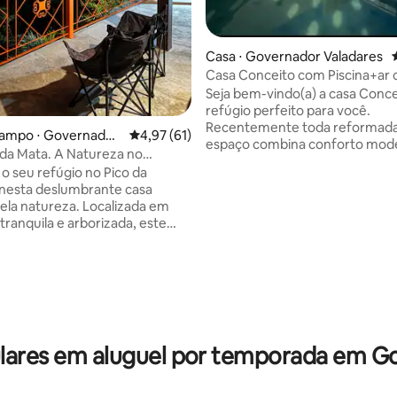
Casa ⋅ Governador Valadares
Casa Conceito com Piscina+ar 
exc.localização
Seja bem-vindo(a) a casa Conc
refúgio perfeito para você.
Recentemente toda reformada
campo ⋅ Governador
4,97 de uma avaliação média de 5, 61 avalia
4,97 (61)
espaço combina conforto mod
da Mata. A Natureza no
um toque de estilo e personali
bituruna
o seu refúgio no Pico da
Desfrute de momentos incrívei
 nesta deslumbrante casa
relaxantes na piscina, refresco 
tureza. Localizada em
o calor da cidade. • Quartos 01
tranquila e arborizada, este
ar condicionado split • Quarto 
ferece uma escapada relaxante
ventilador • Sala,copa e cozinha
média de 5, 29 avaliações
otidiana e permitindo desfrutar
integrados • Piscina e ducha c/
 panorâmicas com privacidade,
churrasqueira • Banheiro social
no perfeito para uma viagem
lavanderia • Garagem p/ 02 carr
 férias em família... O cantinho
FORNECEMOS ROUPAS DE CA
ica há 3,7 km da rampa de vôo
BANHO.
e vc tem a oportunidade de
ares em aluguel por temporada em Go
vôo duplo, ou apenas apreciar o
 também tem uma vista incrível