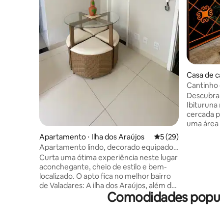
Casa de 
Valadares
Cantinho 
Quintal. I
Descubra 
Ibituruna
cercada pela na
uma área 
espaço o
Apartamento ⋅ Ilha dos Araújos
5 de uma avaliação 
5 (29)
da vida c
Apartamento lindo, decorado equipado,
de vistas
aconchegante
Curta uma ótima experiência neste lugar
é o desti
aconchegante, cheio de estilo e bem-
romântica,
localizado. O apto fica no melhor bairro
da mata f
de Valadares: A ilha dos Araújos, além de
livre,ond
Comodidades popul
ser em frente ao restaurante/bar mais
fazer um 
gostoso da ilha: a Venda do Clero. Nosso
local que
apê é um lugar de boa energia,