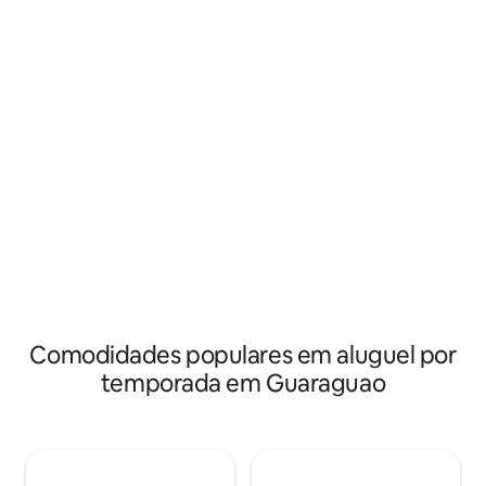
mergulhar em uma experiência única e
Um lugar perfeito 
romântica para casais ou viajantes
e recarregar as en
solitários, cercada pela natureza,
abundante em flora, fauna e localizada à
beira de um dos rios mais abundantes de
Ponce
Comodidades populares em aluguel por
temporada em Guaraguao