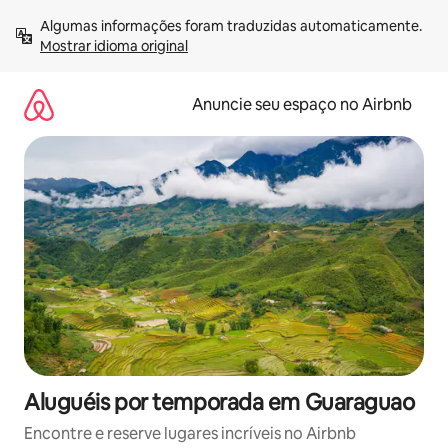
Pular
Algumas informações foram traduzidas automaticamente. 
para
Mostrar idioma original
o
conteúdo
Anuncie seu espaço no Airbnb
Aluguéis por temporada em Guaraguao
Encontre e reserve lugares incríveis no Airbnb