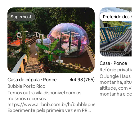
Superhost
Preferido dos hó
Superhost
Preferido dos hó
Casa ⋅ Ponce
Refúgio privativo
montanha com vist
O Jungle Haus é u
Casa de cúpula ⋅ Ponce
4,93 de uma avaliação média de 
4,93 (765)
montanha, situado
Bubble Porto Rico
altitude, com vis
Temos outra vila disponível com os
montanha e do Ma
mesmos recursos -
por jardins exuber
https://www.airbnb.com.br/h/bubblepuertoricoeternal
frutíferas, é tranqu
Experimente pela primeira vez em PR
imerso na naturez
ficar em um quarto de bolha! Bubble PR
frescas, pores do
é uma estadia ecológica, mágica e
fácil acesso a cacho
escondida nas montanhas de Ponce, PR.
fazendas de café 
A 18 minutos da cidade, você pode
riquenhos autênti