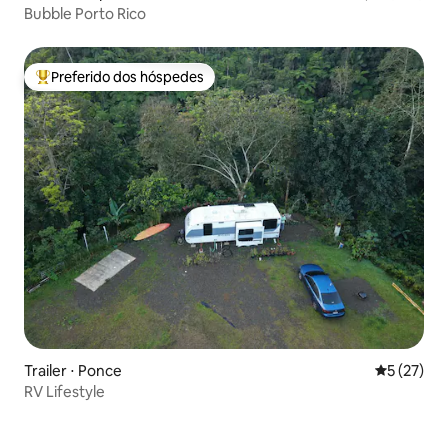
Bubble Porto Rico
Preferido dos hóspedes
Entre os melhores preferidos dos hóspedes
Trailer ⋅ Ponce
5 de uma a
5 (27)
RV Lifestyle