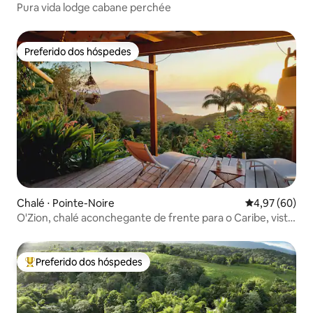
Pura vida lodge cabane perchée
Preferido dos hóspedes
Preferido dos hóspedes
Chalé ⋅ Pointe-Noire
4,97 de uma a
4,97 (60)
O'Zion, chalé aconchegante de frente para o Caribe, vista
para o mar
Preferido dos hóspedes
Entre os melhores preferidos dos hóspedes