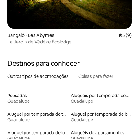
Bangalô ⋅ Les Abymes
5 de uma 
5 (9)
Le Jardin de Védèze Écolodge
Destinos para conhecer
Outros tipos de acomodações
Coisas para fazer
Pousadas
Aluguéis por temporada com suítes privativas
Guadalupe
Guadalupe
Aluguel por temporada de townhouses
Aluguel por temporada de barcos
Guadalupe
Guadalupe
Aluguel por temporada de lofts
Aluguéis de apartamentos
Guadalupe
Guadalupe