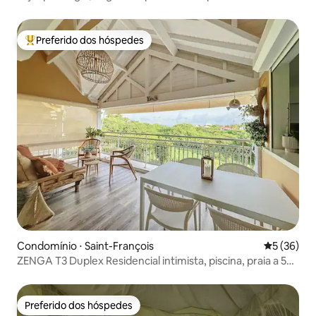
Preferido dos hóspedes
Entre os melhores preferidos dos hóspedes
Condomínio ⋅ Saint-François
5 de uma a
5 (36)
ZENGA T3 Duplex Residencial intimista, piscina, praia a 5
min
Preferido dos hóspedes
Preferido dos hóspedes