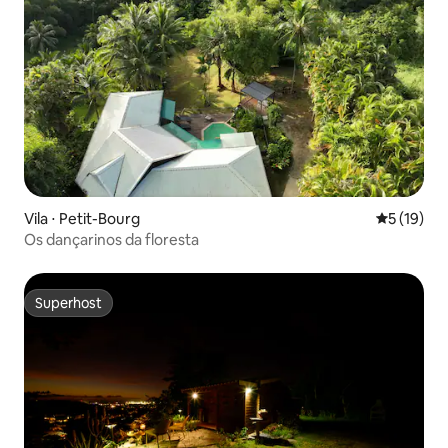
Vila ⋅ Petit-Bourg
5 de uma a
5 (19)
Os dançarinos da floresta
Superhost
Superhost