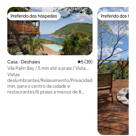
Preferido dos hóspedes
Preferido dos hó
Preferido dos hóspedes
Preferido dos hó
Casa ⋅ Deshaies
5 de uma avaliação média de
5 (39)
Vila Palm Bay / 5 min até a praia / Vista
panorâmica
Vistas
deslumbrantes/Relaxamento/Privacidade/3
min. para o centro da cidade e
restaurantes/6 praias a menos de 8
km/Atividades nas proximidades/Cama
king size/Roupa de cama de
qualidade/Experimente o melhor estilo
de vida da ilha. Outras comodidades e
serviços: √ Armazenamento de
bagagens no check-in/check-out √
Escolha entre self-check-in ou check-in