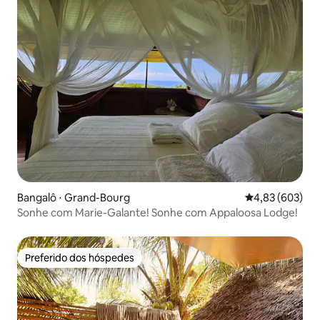
Bangalô ⋅ Grand-Bourg
4,83 de uma ava
4,83 (603)
Sonhe com Marie-Galante! Sonhe com Appaloosa Lodge!
Preferido dos hóspedes
Preferido dos hóspedes