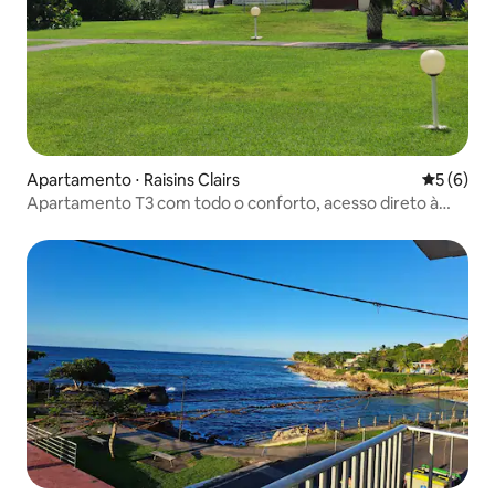
Apartamento ⋅ Raisins Clairs
5 de uma 
5 (6)
Apartamento T3 com todo o conforto, acesso direto à
praia