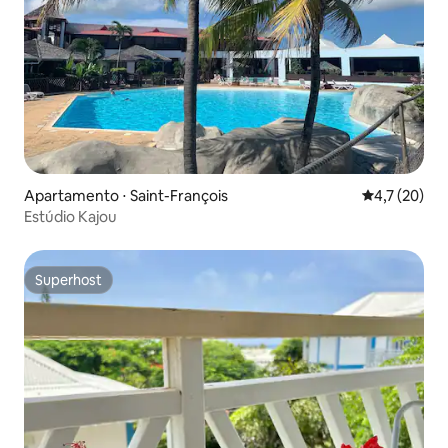
Apartamento ⋅ Saint-François
4,7 de uma a
4,7 (20)
Estúdio Kajou
Superhost
Superhost