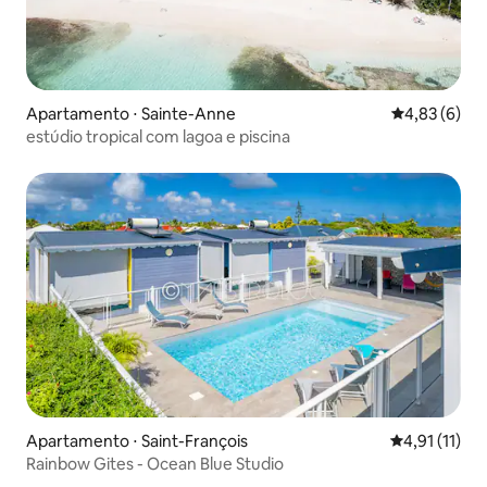
Apartamento ⋅ Sainte-Anne
4,83 de uma 
4,83 (6)
estúdio tropical com lagoa e piscina
Apartamento ⋅ Saint-François
4,91 de uma a
4,91 (11)
Rainbow Gites - Ocean Blue Studio