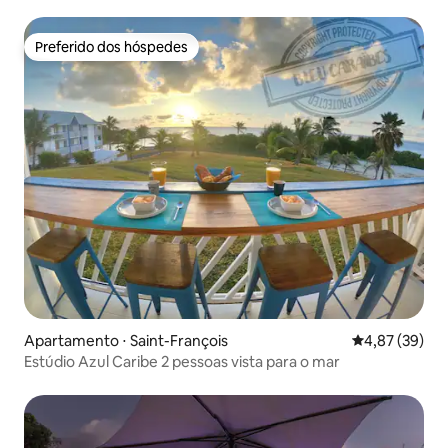
Preferido dos hóspedes
Preferido dos hóspedes
Apartamento ⋅ Saint-François
4,87 de uma a
4,87 (39)
Estúdio Azul Caribe 2 pessoas vista para o mar