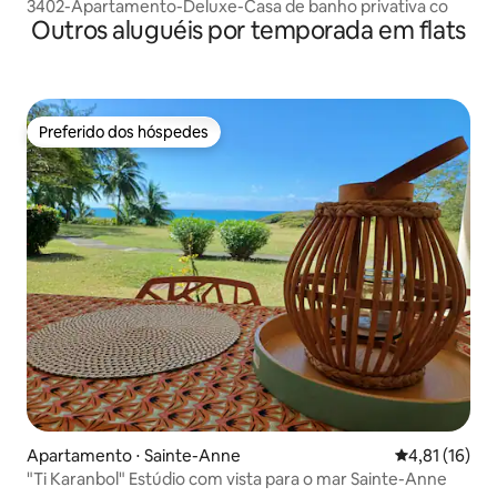
3402-Apartamento-Deluxe-Casa de banho privativa co
Outros aluguéis por temporada em flats
Preferido dos hóspedes
Preferido dos hóspedes
Apartamento ⋅ Sainte-Anne
4,81 de uma a
4,81 (16)
"Ti Karanbol" Estúdio com vista para o mar Sainte-Anne