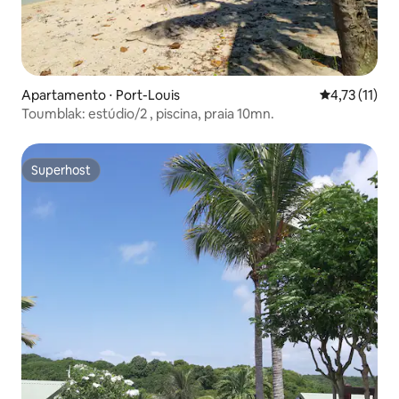
Apartamento ⋅ Port-Louis
4,73 de uma a
4,73 (11)
Toumblak: estúdio/2 , piscina, praia 10mn.
Superhost
Superhost