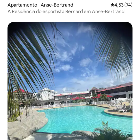
Apartamento ⋅ Anse-Bertrand
4,53 de uma a
4,53 (74)
A Residência do esportista Bernard em Anse-Bertrand