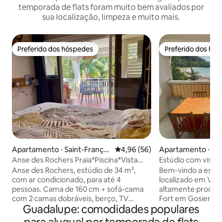
temporada de flats foram muito bem avaliados por
sua localização, limpeza e muito mais.
Preferido dos hóspedes
Preferido dos hó
Preferido dos hóspedes
Preferido dos hó
Apartamento ⋅ Saint-Françoi
4,96 de uma avaliação média de
4,96 (56)
Apartamento ⋅ Poi
s
e
Anse des Rochers Praia*Piscina*Vista
Estúdio com vista 
Mar*Tênis*Golfe
Anse des Rochers, estúdio de 34 m²,
Bem-vindo a este
com ar condicionado, para até 4
localizado em Vill
pessoas. Cama de 160 cm + sofá-cama
altamente procura
com 2 camas dobráveis, berço, TV
Fort em Gosier. 
Guadalupe: comodidades populares
conectada, cozinha com fogão de
ar-condicionado e
indução, chuveiro italiano, pia, máquina
é perfeita para um