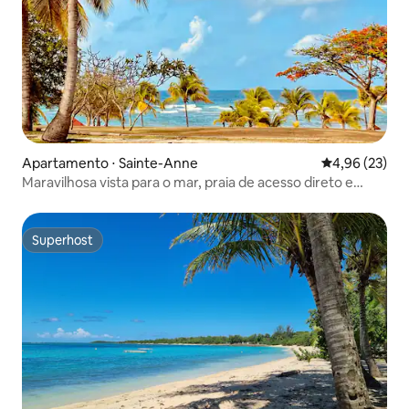
Apartamento ⋅ Sainte-Anne
4,96 de uma a
4,96 (23)
Maravilhosa vista para o mar, praia de acesso direto e
piscina
Superhost
Superhost