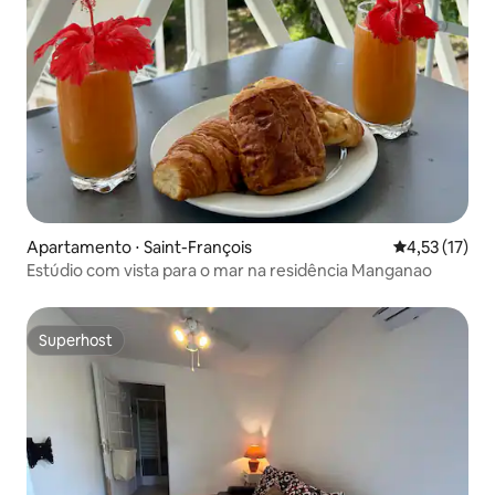
Apartamento ⋅ Saint-François
4,53 de uma a
4,53 (17)
Estúdio com vista para o mar na residência Manganao
Superhost
Superhost