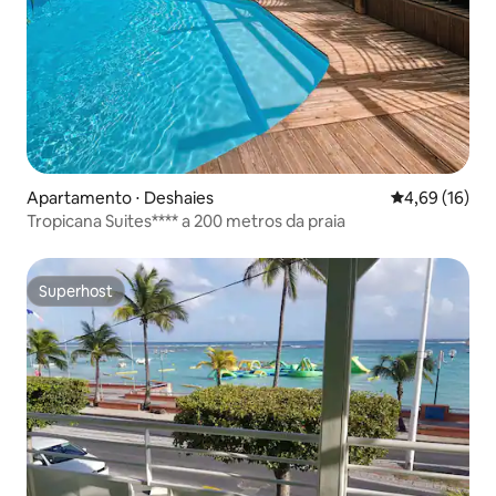
Apartamento ⋅ Deshaies
4,69 de uma a
4,69 (16)
Tropicana Suites**** a 200 metros da praia
Superhost
Superhost