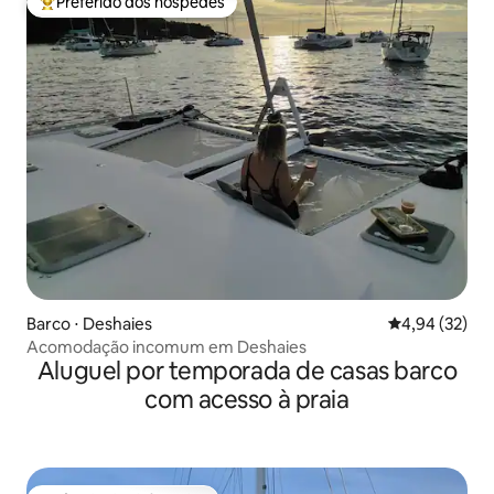
Preferido dos hóspedes
Entre os melhores preferidos dos hóspedes
Barco ⋅ Deshaies
4,94 de uma a
4,94 (32)
Acomodação incomum em Deshaies
Aluguel por temporada de casas barco
com acesso à praia