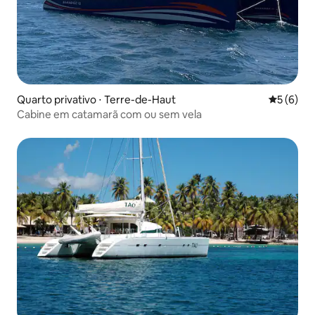
Quarto privativo ⋅ Terre-de-Haut
5 de uma 
5 (6)
Cabine em catamarã com ou sem vela