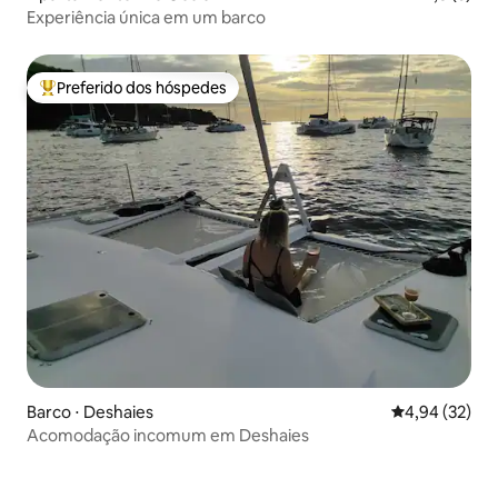
Experiência única em um barco
Preferido dos hóspedes
Entre os melhores preferidos dos hóspedes
Barco ⋅ Deshaies
4,94 de uma a
4,94 (32)
Acomodação incomum em Deshaies