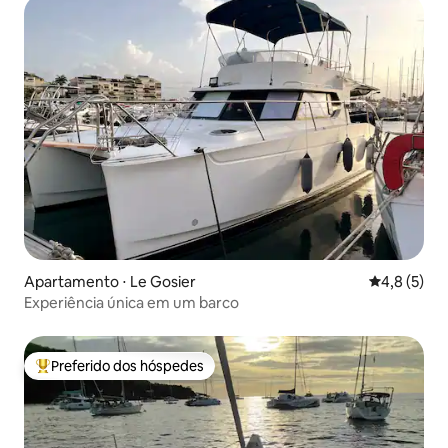
Apartamento ⋅ Le Gosier
4,8 de uma 
4,8 (5)
Experiência única em um barco
Preferido dos hóspedes
Entre os melhores preferidos dos hóspedes