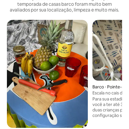
temporada de casas barco foram muito bem
avaliados por sua localização, limpeza e muito mais.
Barco ⋅ Pointe-à-P
Escala no cais de 1
Para sua estadia 
você a ter até 3 ad
duas crianças pe
configuração simp
apertado Mas posso preparar o beliche
da criança ->6 anos