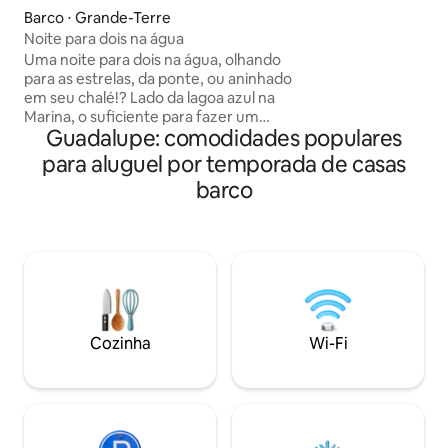
cabana de estibord
Barco ⋅ Grande-Terre
30/noite). Não hes
Noite para dois na água
Plum, 34, em Gwad
Uma noite para dois na água, olhando
eu ficaria feliz em 
para as estrelas, da ponte, ou aninhado
serviço ( táxi, boa
em seu chalé!? Lado da lagoa azul na
pedidos especiais 
Marina, o suficiente para fazer um
em breve
Guadalupe: comodidades populares
primeiro aperitivo e uma garrafa de
água. Seus lençóis e toalhas são
para aluguel por temporada de casas
fornecidas. Você pode jantar no local (
barco
todos os condimentos já estão lá, bem
como sacos de lixo, produtos
domésticos...) ou desfrutar dos muitos
restaurantes a pé! O posto de gasolina
fica a 200 m de distância e o mercado de
encruzilhadas e o ecomax a menos de
um km!
Cozinha
Wi-Fi