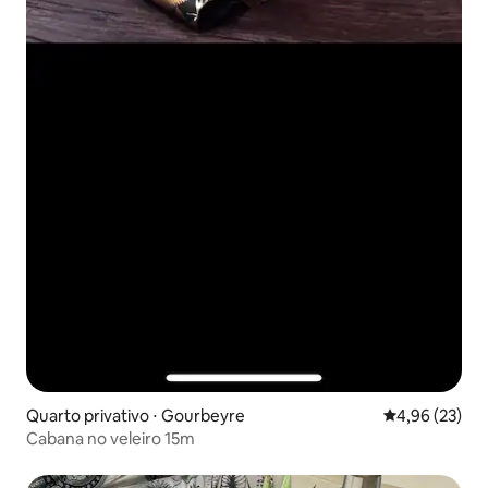
Quarto privativo ⋅ Gourbeyre
4,96 de uma a
4,96 (23)
Cabana no veleiro 15m