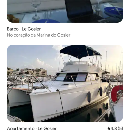
Barco ⋅ Le Gosier
No coração da Marina do Gosier
Apartamento ⋅ Le Gosier
4,8 de uma 
4,8 (5)