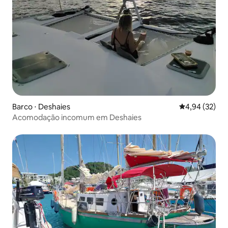
Barco ⋅ Deshaies
4,94 de uma a
4,94 (32)
Acomodação incomum em Deshaies