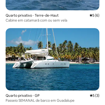
Quarto privativo ⋅ Terre-de-Haut
5 de uma 
5 (6)
Cabine em catamarã com ou sem vela
Quarto privativo ⋅ GP
5 de uma 
5 (3)
Passeio SEMANAL de barco em Guadalupe