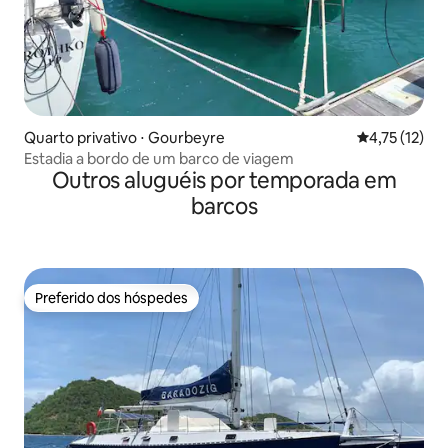
Quarto privativo ⋅ Gourbeyre
4,75 de uma a
4,75 (12)
Estadia a bordo de um barco de viagem
Outros aluguéis por temporada em
barcos
Preferido dos hóspedes
Preferido dos hóspedes