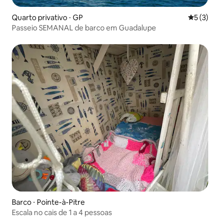
Quarto privativo ⋅ GP
5 de uma 
5 (3)
Passeio SEMANAL de barco em Guadalupe
Barco ⋅ Pointe-à-Pitre
Escala no cais de 1 a 4 pessoas