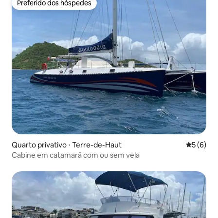
Preferido dos hóspedes
Preferido dos hóspedes
Quarto privativo ⋅ Terre-de-Haut
5 de uma 
5 (6)
Cabine em catamarã com ou sem vela