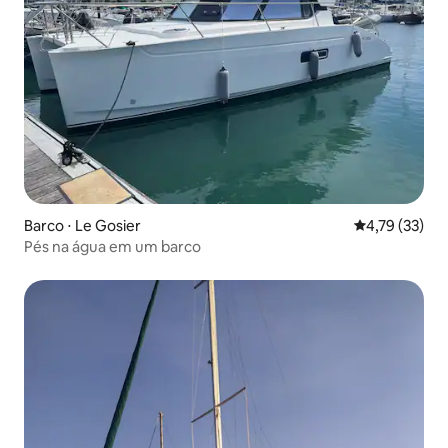
Barco ⋅ Le Gosier
4,79 de uma a
4,79 (33)
Pés na água em um barco