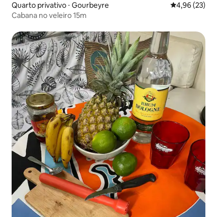
Quarto privativo ⋅ Gourbeyre
4,96 de uma a
4,96 (23)
Cabana no veleiro 15m