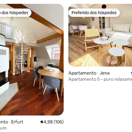
o dos hóspedes
Preferido dos hóspedes
o dos hóspedes
Preferido dos hóspedes
média de 5, 15 avaliações
Apartamento ⋅ Jena
Apartamento 5 – puro relaxam
to ⋅ Erfurt
4,98 de uma avaliação média de 5, 106 avalia
4,98 (106)
raum