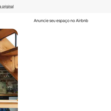
 original
Anuncie seu espaço no Airbnb
 deslizando o dedo na tela.