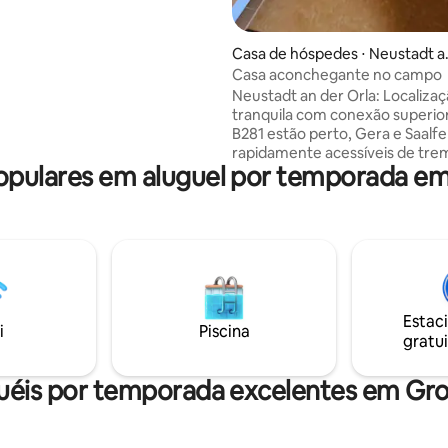
podem encontrar um lugar
nte para dormir. É
ente silencioso e você pode
Casa de hóspedes ⋅ Neustadt a
em.
der Orla
Casa aconchegante no campo
Neustadt an der Orla: Localiza
tranquila com conexão superior
B281 estão perto, Gera e Saalfe
rapidamente acessíveis de tre
pulares em aluguel por temporada em
férias: localização idílica, a 1,5 
centro, perfeita para relaxar e
reabastecer. Três andares com
sala de estar, fogão de azulejos,
estar com TV, quarto (cama ext
pessoas possível), banheiro m
máquina de lavar roupa. Trilhas
ciclismo e caminhadas nas pro
Estac
Ideal para recreação, férias na
i
Piscina
gratui
ou retiro criativo.
uéis por temporada excelentes em Gr