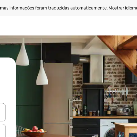
mas informações foram traduzidas automaticamente. 
Mostrar idioma
ore-os usando as seta para cima e para baixo do teclado ou tocando e