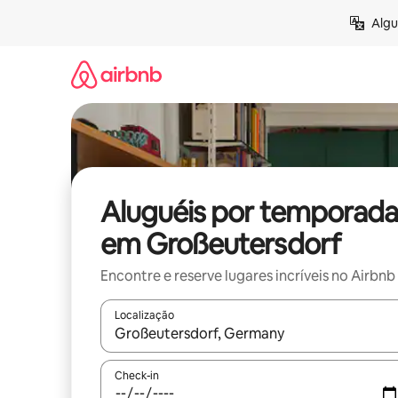
Pular
Algu
para
o
conteúdo
Aluguéis por temporada
em Großeutersdorf
Encontre e reserve lugares incríveis no Airbnb
Localização
Quando os resultados estiverem disponíveis, expl
Check-in