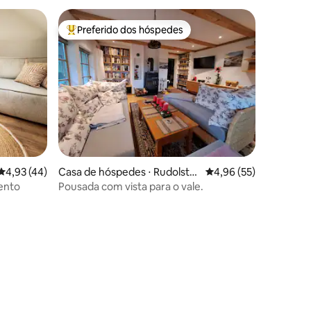
Preferido dos hóspedes
Entre os melhores preferidos dos hóspedes
4,93 de uma avaliação média de 5, 44 avaliações
4,93 (44)
Casa de hóspedes ⋅ Rudolsta
4,96 de uma avaliação
4,96 (55)
dt
ento
Pousada com vista para o vale.
ções