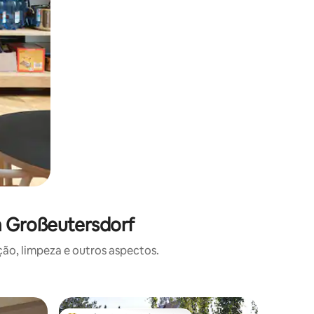
m Großeutersdorf
o, limpeza e outros aspectos.
Apartame