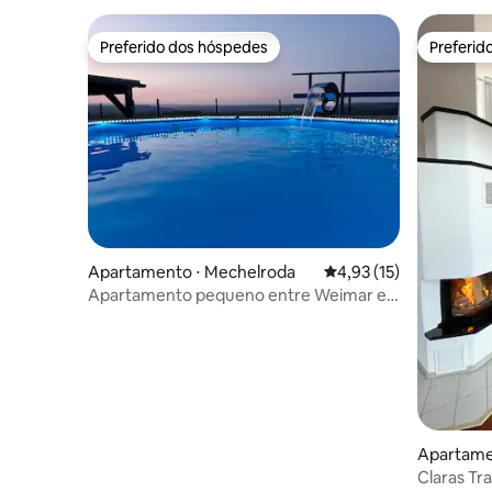
Preferido dos hóspedes
Preferid
Preferido dos hóspedes
Preferid
Apartamento ⋅ Mechelroda
4,93 de uma avaliação 
4,93 (15)
Apartamento pequeno entre Weimar e
Jena.
Apartamen
Claras T