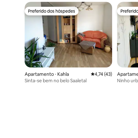
Preferido dos hóspedes
Preferid
Preferido dos hóspedes
Preferid
Apartamento ⋅ Kahla
4,74 de uma avaliação 
4,74 (43)
Apartamen
Sinta-se bem no belo Saaletal
Ninho urb