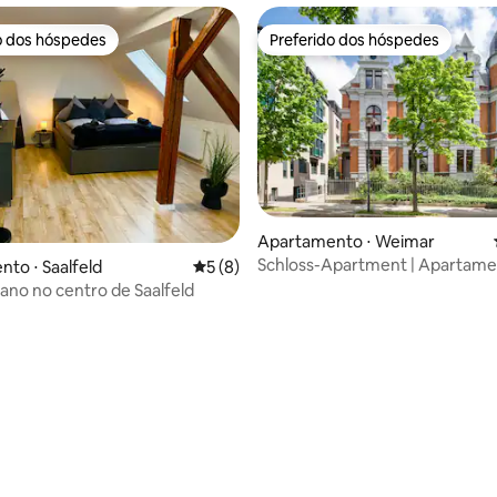
o dos hóspedes
Preferido dos hóspedes
o dos hóspedes
Preferido dos hóspedes
Apartamento ⋅ Weimar
Schloss-Apartment | Apartam
média de 5, 43 avaliações
to ⋅ Saalfeld
5 de uma avaliação média de 5, 8 avalia
5 (8)
Koselig
ano no centro de Saalfeld