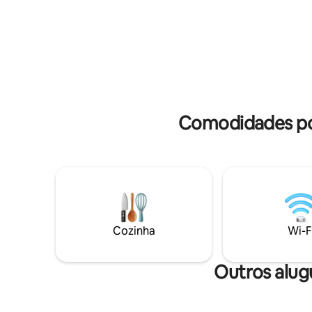
extra possível * Casa de banho com
pessoas 
chuveiro e WC em anexo separado *
aconchega
Terreno separado, higiene rigorosa,
absolutam
cancelamento flexível
relaxar b
Comodidades po
Cozinha
Wi-F
Outros alug