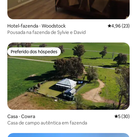
Hotel-fazenda ⋅ Woodstock
4,96 de uma a
4,96 (23)
Pousada na fazenda de Sylvie e David
Preferido dos hóspedes
Preferido dos hóspedes
Casa ⋅ Cowra
5 de uma a
5 (30)
Casa de campo autêntica em fazenda