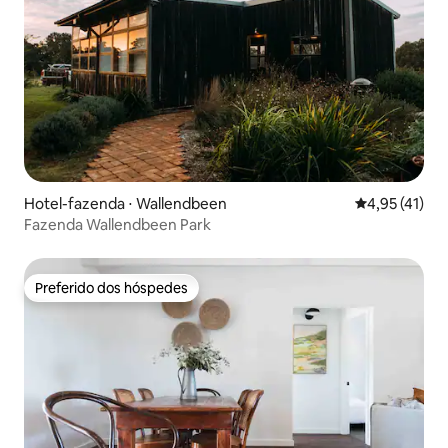
Hotel-fazenda ⋅ Wallendbeen
4,95 de uma a
4,95 (41)
Fazenda Wallendbeen Park
Preferido dos hóspedes
Preferido dos hóspedes