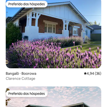
Preferido dos hóspedes
Preferido dos hóspedes
Bangalô ⋅ Boorowa
4,94 de uma a
4,94 (36)
Clarence Cottage
Preferido dos hóspedes
Preferido dos hóspedes