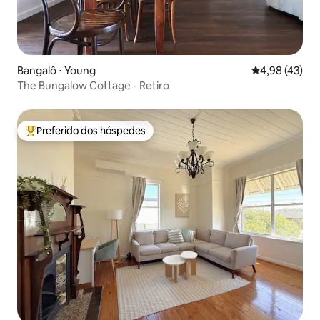
Bangalô ⋅ Young
4,98 de uma a
4,98 (43)
The Bungalow Cottage - Retiro
Preferido dos hóspedes
Entre os melhores preferidos dos hóspedes