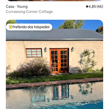
Casa ⋅ Young
4,85 de uma a
4,85 (46)
Currawong Corner Cottage
Preferido dos hóspedes
Entre os melhores preferidos dos hóspedes