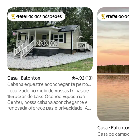
Preferido dos hóspedes
Preferido dos 
Entre os melhores preferidos dos hóspedes
Entre os melhore
Casa ⋅ Eatonton
4,92 de uma avaliação média de
4,92 (13)
Cabana equestre aconchegante perto
do lago
Localizado no meio de nossas trilhas de
155 acres do Lake Oconee Equestrian
Center, nossa cabana aconchegante e
renovada oferece paz e privacidade. A
poucos minutos do Lago Oconee, do
campo de golfe Great Waters (Masters
são jogados aqui regularmente), do Ritz
Casa ⋅ Eatonton
Carlton e de todas as lojas e
Casa de campo pr