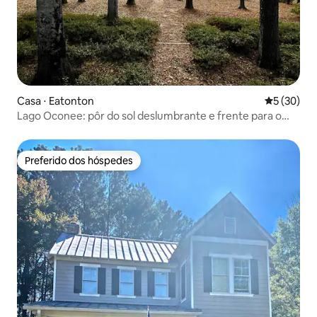
Casa ⋅ Eatonton
5 de uma a
5 (30)
Lago Oconee: pôr do sol deslumbrante e frente para o
lago
Preferido dos hóspedes
Preferido dos hóspedes