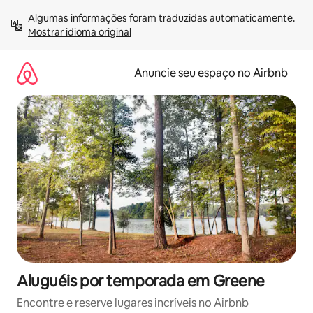
Pular
Algumas informações foram traduzidas automaticamente. 
para
Mostrar idioma original
o
conteúdo
Anuncie seu espaço no Airbnb
Aluguéis por temporada em Greene
Encontre e reserve lugares incríveis no Airbnb