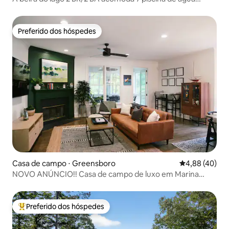
salgada
Preferido dos hóspedes
Preferido dos hóspedes
Casa de campo ⋅ Greensboro
4,88 de uma a
4,88 (40)
NOVO ANÚNCIO!! Casa de campo de luxo em Marina
Cove
Preferido dos hóspedes
Entre os melhores preferidos dos hóspedes