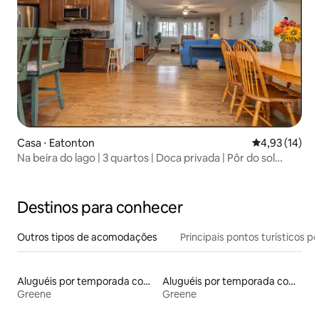
Casa ⋅ Eatonton
4,93 de uma a
4,93 (14)
Na beira do lago | 3 quartos | Doca privada | Pôr do sol
deslumbrante
Destinos para conhecer
Outros tipos de acomodações
Principais pontos turísticos po
Aluguéis por temporada com banheira de hidromassagem
Aluguéis por temporada com caiaque
Greene
Greene