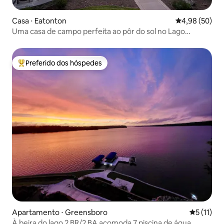
Casa ⋅ Eatonton
4,98 de uma a
4,98 (50)
Uma casa de campo perfeita ao pôr do sol no Lago
Oconee!
Preferido dos hóspedes
Entre os melhores preferidos dos hóspedes
Apartamento ⋅ Greensboro
5 de uma a
5 (11)
À beira do lago 2 BR/2 BA acomoda 7 piscina de água