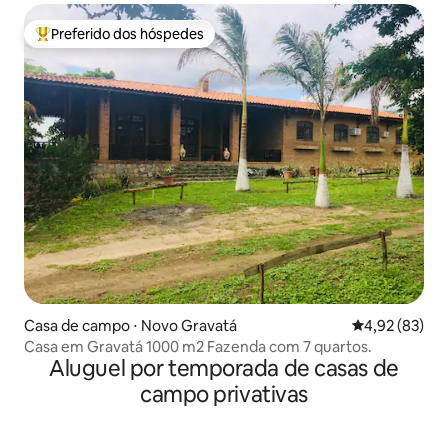
Preferido dos hóspedes
Entre os melhores preferidos dos hóspedes
Casa de campo ⋅ Novo Gravatá
4,92 de uma a
4,92 (83)
Casa em Gravatá 1000 m2 Fazenda com 7 quartos.
Aluguel por temporada de casas de
campo privativas