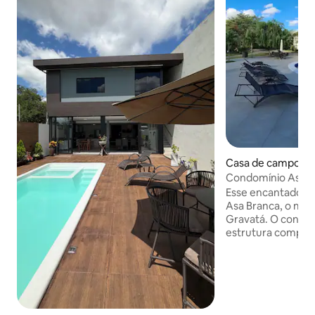
Casa de campo ⋅ 
tá
Condomínio Asa B
Gravatá
Esse encantador fl
Asa Branca, o mel
Gravatá. O condo
estrutura complet
campos de futebol
recém-reformadas
poliesportiva, pist
aquecidas (sendo
hidro), horta orgân
lago com peixes e 