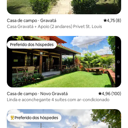
Casa de campo ⋅ Gravatá
4,75 de uma 
4,75 (8)
Casa Gravatá + Apoio (2 andares) Privet St. Louis
Preferido dos hóspedes
Preferido dos hóspedes
Casa de campo ⋅ Novo Gravatá
4,96 de uma av
4,96 (100)
Linda e aconchegante 4 suítes com ar-condicionado
Preferido dos hóspedes
Entre os melhores preferidos dos hóspedes