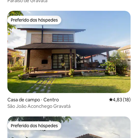
Paraíso de Gravatá
Preferido dos hóspedes
Preferido dos hóspedes
Casa de campo ⋅ Centro
4,83 de uma a
4,83 (18)
São João Aconchego Gravatá
Preferido dos hóspedes
Preferido dos hóspedes