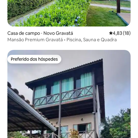
Casa de campo ⋅ Novo Gravatá
4,83 de uma a
4,83 (18)
Mansão Premium Gravatá • Piscina, Sauna e Quadra
Preferido dos hóspedes
Preferido dos hóspedes