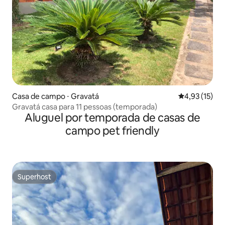
Casa de campo ⋅ Gravatá
4,93 de uma a
4,93 (15)
Gravatá casa para 11 pessoas (temporada)
Aluguel por temporada de casas de
campo pet friendly
Superhost
Superhost