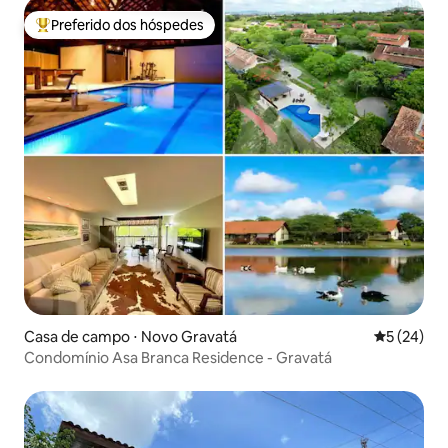
Preferido dos hóspedes
Entre os melhores preferidos dos hóspedes
Casa de campo ⋅ Novo Gravatá
5 de uma a
5 (24)
Condomínio Asa Branca Residence - Gravatá