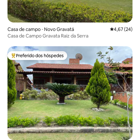
Casa de campo ⋅ Novo Gravatá
4,67 de uma a
4,67 (24)
Casa de Campo Gravata Raiz da Serra
Preferido dos hóspedes
Entre os melhores preferidos dos hóspedes