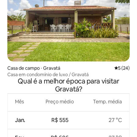
Casa de campo ⋅ Gravatá
5 de uma a
5 (24)
Casa em condomínio de luxo / Gravatá
Qual é a melhor época para visitar
Gravatá?
Mês
Preço médio
Temp. média
Jan.
R$ 555
27 °C