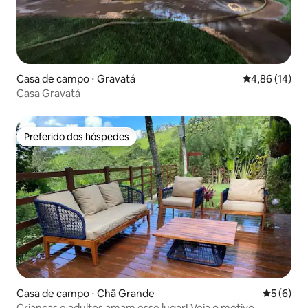
Casa de campo ⋅ Gravatá
4,86 de uma a
4,86 (14)
Casa Gravatá
Preferido dos hóspedes
Preferido dos hóspedes
Casa de campo ⋅ Chã Grande
5 de uma 
5 (6)
Crianças e adultos amam esse lugar! Veja o motivo.