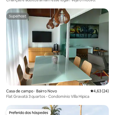
Superhost
Superhost
Casa de campo ⋅ Bairro Novo
4,63 de uma a
4,63 (24)
Flat Gravatá 3 quartos - Condomínio Villa Hipica
Preferido dos hóspedes
Preferido dos hóspedes