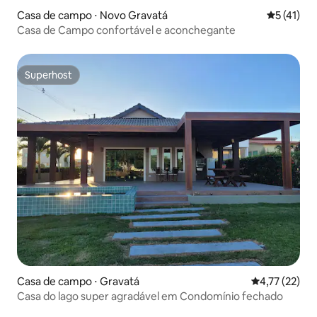
Casa de campo ⋅ Novo Gravatá
5 de uma a
5 (41)
Casa de Campo confortável e aconchegante
Superhost
Superhost
Casa de campo ⋅ Gravatá
4,77 de uma a
4,77 (22)
Casa do lago super agradável em Condomínio fechado