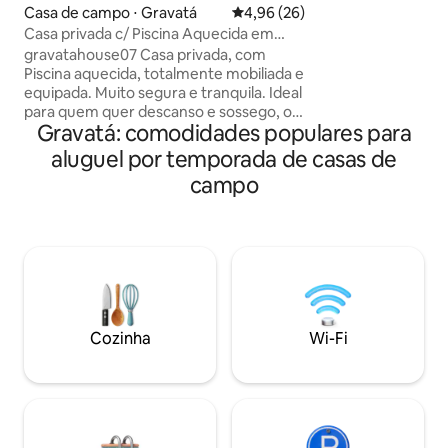
Casa de campo ⋅ Gravatá
4,96 de uma avaliação média de
4,96 (26)
churrasqueiras e b
Casa privada c/ Piscina Aquecida em
o lugar perfeito pa
Gravatá PE
ficarem hospedad
gravatahouse07 Casa privada, com
viagem à Gravatá.
Piscina aquecida, totalmente mobiliada e
equipada. Muito segura e tranquila. Ideal
para quem quer descanso e sossego, ou
Gravatá: comodidades populares para
para quem quer confratenizar com
amigos e família. A 5 minutos do centro.
aluguel por temporada de casas de
No 1º andar temos: 1º quarto: 2 camas de
campo
casal + 1 colchão extra de casal. 2º
quarto(com suíte): 2 camas de casal, 1
bicama solteiro + 5 colchões extras. Sala
com ar condicionado e 2 sofás cama
casal + 1 banheiro social (e outro no
terreo) Acomodando no total 18 pessoas
Cozinha
Wi-Fi