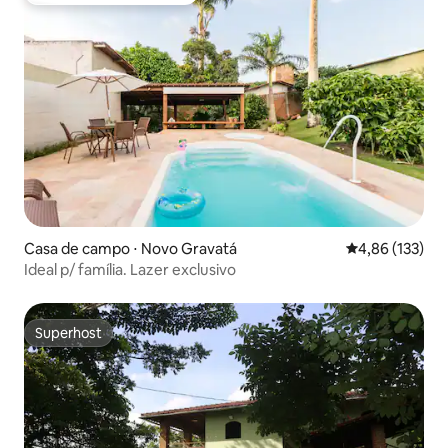
Casa de campo ⋅ Novo Gravatá
4,86 de uma av
4,86 (133)
Ideal p/ família. Lazer exclusivo
Superhost
Superhost