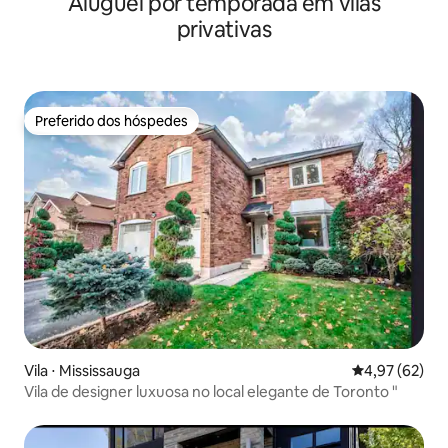
Aluguel por temporada em vilas
privativas
Preferido dos hóspedes
Preferido dos hóspedes
Vila ⋅ Mississauga
4,97 de uma a
4,97 (62)
Vila de designer luxuosa no local elegante de Toronto "