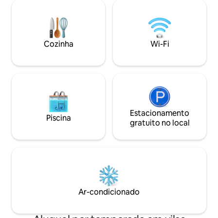
centro de Toronto
4000 pés quadrados ✔ Acesso completo
de distância, ou à
✔ 4 quartos, 7 camas ✔ Acabamentos
encontrará gaiolas
de alta qualidade: oferece conforto e
putt, Jetski e alu
elegância. ✔ Churrasco ✔ Ao lado do
remo e ótimos res
Clube de Golfe Whistle Bear e Langdon
Cozinha
Wi-Fi
a 5 minutos de dist
Hall (Relais & Châteaux, 5 Diamond
perfeito para a su
dining), Cambridge Mill, trilhas para
caminhadas, Blair Creek. ✔ 401 fácil
acesso
Estacionamento
Piscina
gratuito no local
Ar-condicionado