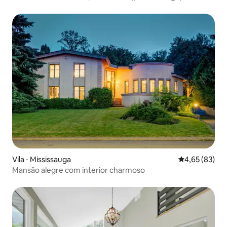
Vila ⋅ Mississauga
4,65 de uma a
4,65 (83)
Mansão alegre com interior charmoso