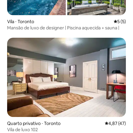
Vila ⋅ Toronto
5 de uma 
5 (5)
Mansão de luxo de designer | Piscina aquecida + sauna |
Quarto privativo ⋅ Toronto
4,87 de uma a
4,87 (47)
Vila de luxo 102