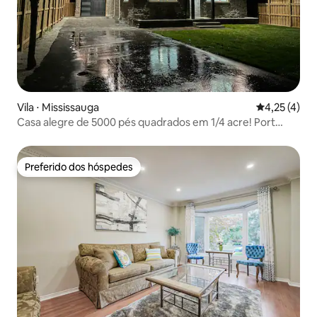
Vila ⋅ Mississauga
4,25 de uma 
4,25 (4)
Casa alegre de 5000 pés quadrados em 1/4 acre! Port
Credit
Preferido dos hóspedes
Preferido dos hóspedes