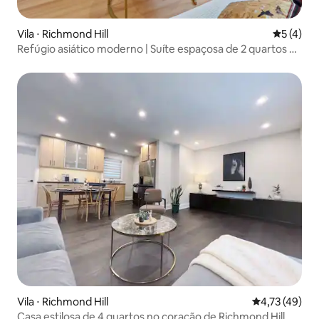
Vila ⋅ Richmond Hill
5 de uma 
5 (4)
Refúgio asiático moderno | Suíte espaçosa de 2 quartos no
porão
Vila ⋅ Richmond Hill
4,73 de uma a
4,73 (49)
Casa estilosa de 4 quartos no coração de Richmond Hill