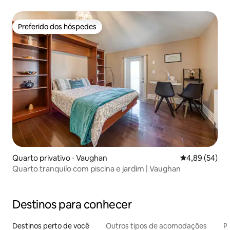
Preferido dos hóspedes
Preferido dos hóspedes
Quarto privativo ⋅ Vaughan
4,89 de uma a
4,89 (54)
Quarto tranquilo com piscina e jardim | Vaughan
Destinos para conhecer
Destinos perto de você
Outros tipos de acomodações
Pr