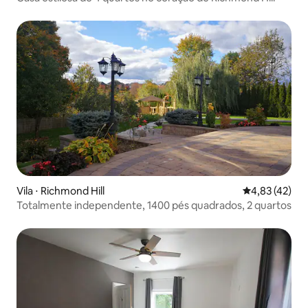
Vila ⋅ Richmond Hill
4,83 de uma a
4,83 (42)
Totalmente independente, 1400 pés quadrados, 2 quartos