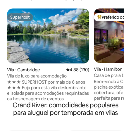
Superhost
Preferido dos 
Superhost
Entre os melhore
Vila ⋅ Hamilton
Vila ⋅ Cambridge
4,88 de uma avaliação média de 
4,88 (130)
Casa de praia trop
Vila de luxo para acomodação
níveis e banheira
Bem-vindo à Chlo
★★★ SUPERHOST por mais de 6 anos
piscina exótica pe
★★★ Fuja para esta vila deslumbrante
cobertura, ofere
e isolada para acomodações requintadas
perfeita para reali
ou hospedagem de eventos
Grand River: comodidades populares
íntimos ou uma óti
memoráveis. Vila ✔ isolada em um
Localizado a pouc
terreno de 8,8 acres Lagoa ✔ privativa
para aluguel por temporada em vilas
de areia, juntam
de 3 metros de profundidade natural
ilimitadas nas pro
alimentada por nascentes + banheira de
do Niágara, vinhe
hidromassagem Espaço de estar de✔