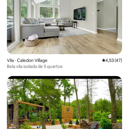
Vila ⋅ Caledon Village
4,53 de uma a
4,53 (47)
Bela vila isolada de 5 quartos