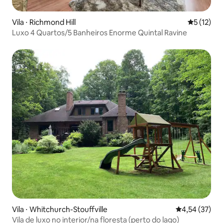
Vila ⋅ Richmond Hill
5 de uma a
5 (12)
Luxo 4 Quartos/5 Banheiros Enorme Quintal Ravine
Vila ⋅ Whitchurch-Stouffville
4,54 de uma a
4,54 (37)
Vila de luxo no interior/na floresta (perto do lago)