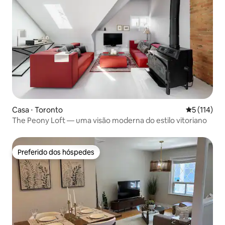
Casa ⋅ Toronto
5 de uma av
5 (114)
The Peony Loft — uma visão moderna do estilo vitoriano
Preferido dos hóspedes
Preferido dos hóspedes