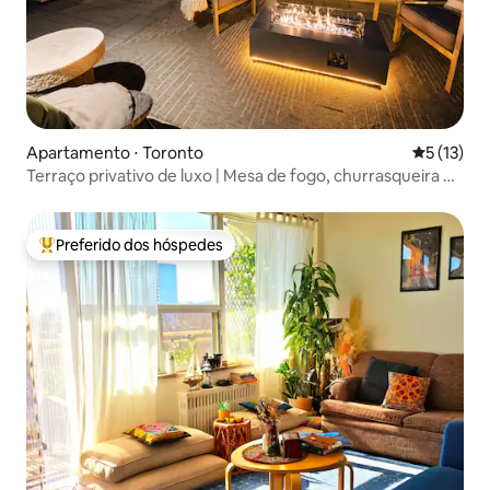
Apartamento ⋅ Toronto
5 de uma a
5 (13)
Terraço privativo de luxo | Mesa de fogo, churrasqueira e
estacionamento
Preferido dos hóspedes
Entre os melhores preferidos dos hóspedes