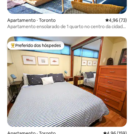
Apartamento ⋅ Toronto
4,96 de uma a
4,96 (73)
Apartamento ensolarado de 1 quarto no centro da cidade
com vista e estacionamento gratuito
Preferido dos hóspedes
Entre os melhores preferidos dos hóspedes
Apartamento ⋅ Toronto
4,96 de uma av
4,96 (159)