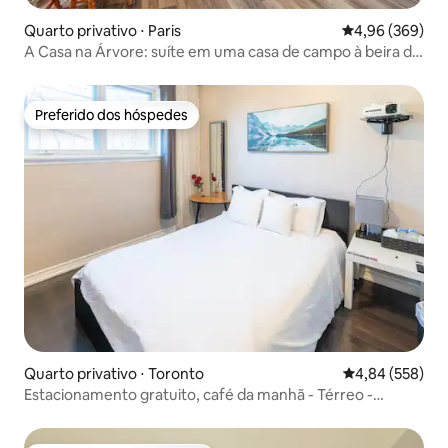
Quarto privativo ⋅ Paris
4,96 de uma ava
4,96 (369)
A Casa na Árvore: suíte em uma casa de campo à beira do
rio de 1912
Preferido dos hóspedes
Preferido dos hóspedes
Quarto privativo ⋅ Toronto
4,84 de uma ava
4,84 (558)
Estacionamento gratuito, café da manhã - Térreo -
Quarto acolhedor