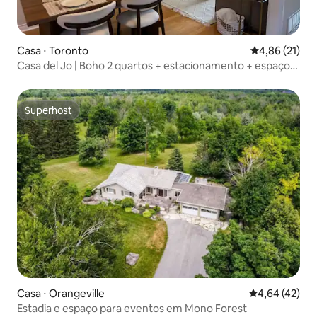
Casa ⋅ Toronto
4,86 de uma a
4,86 (21)
Casa del Jo | Boho 2 quartos + estacionamento + espaço
de trabalho
Superhost
Superhost
Casa ⋅ Orangeville
4,64 de uma a
4,64 (42)
Estadia e espaço para eventos em Mono Forest