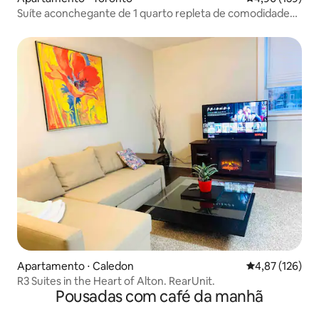
Suíte aconchegante de 1 quarto repleta de comodidades
e estacionamento
Apartamento ⋅ Caledon
4,87 de uma av
4,87 (126)
R3 Suites in the Heart of Alton. RearUnit.
Pousadas com café da manhã