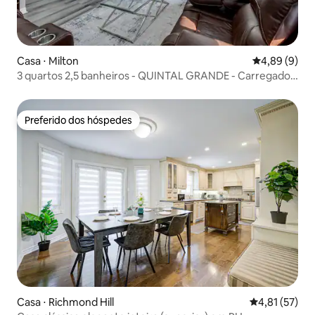
Casa ⋅ Milton
4,89 de uma 
4,89 (9)
3 quartos 2,5 banheiros - QUINTAL GRANDE - Carregador
Tesla
Preferido dos hóspedes
Preferido dos hóspedes
Casa ⋅ Richmond Hill
4,81 de uma a
4,81 (57)