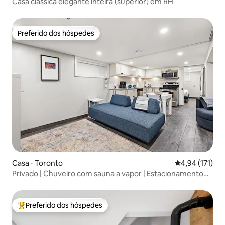
Casa clássica elegante inteira (superior) em RH
Preferido dos hóspedes
Preferido dos hóspedes
Casa ⋅ Toronto
4,94 de uma av
4,94 (171)
Privado | Chuveiro com sauna a vapor | Estacionamento
gratuito
Preferido dos hóspedes
Entre os melhores preferidos dos hóspedes