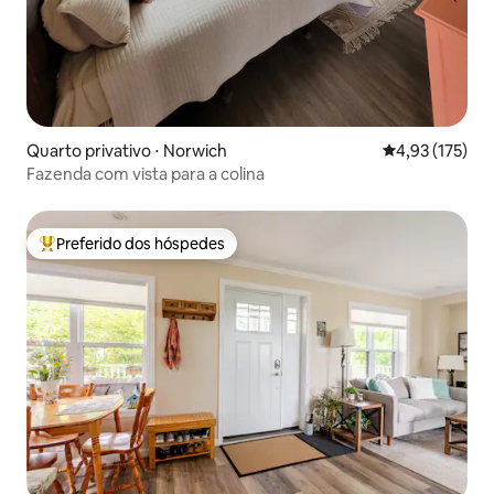
Quarto privativo ⋅ Norwich
4,93 de uma av
4,93 (175)
Fazenda com vista para a colina
Preferido dos hóspedes
Entre os melhores preferidos dos hóspedes