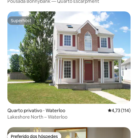
Pousada Bonnybank — Quarto Escarpment
Superhost
Superhost
Quarto privativo ⋅ Waterloo
4,73 de uma av
4,73 (114)
Lakeshore North – Waterloo
Preferido dos hóspedes