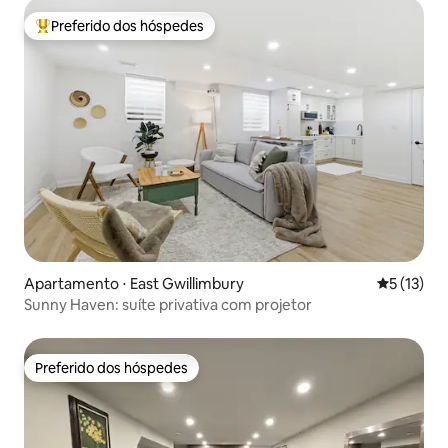
Preferido dos hóspedes
Entre os melhores preferidos dos hóspedes
Apartamento ⋅ East Gwillimbury
5 de uma a
5 (13)
Sunny Haven: suíte privativa com projetor
Preferido dos hóspedes
Preferido dos hóspedes