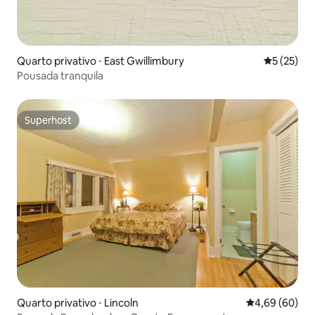
Quarto privativo ⋅ East Gwillimbury
5 de uma a
5 (25)
Pousada tranquila
Superhost
Superhost
Quarto privativo ⋅ Lincoln
4,69 de uma av
4,69 (60)