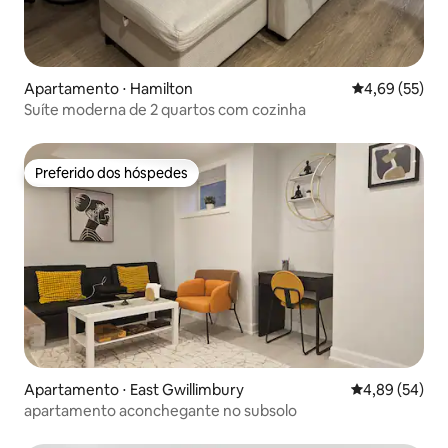
Apartamento ⋅ Hamilton
4,69 de uma a
4,69 (55)
Suíte moderna de 2 quartos com cozinha
Preferido dos hóspedes
Preferido dos hóspedes
Apartamento ⋅ East Gwillimbury
4,89 de uma a
4,89 (54)
apartamento aconchegante no subsolo