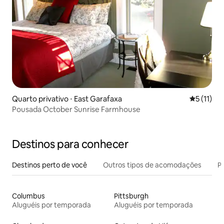
Quarto privativo ⋅ East Garafaxa
5 de uma a
5 (11)
Pousada October Sunrise Farmhouse
Destinos para conhecer
Destinos perto de você
Outros tipos de acomodações
Pr
Columbus
Pittsburgh
Aluguéis por temporada
Aluguéis por temporada