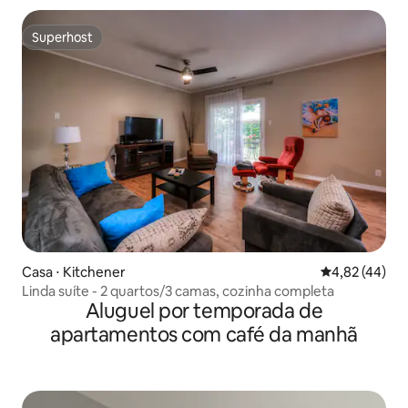
Superhost
Superhost
Casa ⋅ Kitchener
4,82 de uma a
4,82 (44)
Linda suíte - 2 quartos/3 camas, cozinha completa
Aluguel por temporada de
apartamentos com café da manhã