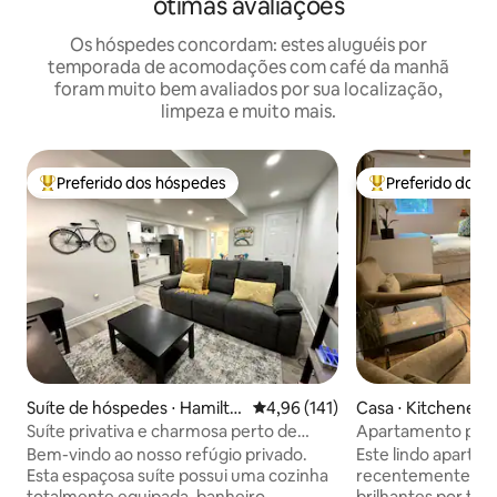
ótimas avaliações
Os hóspedes concordam: estes aluguéis por
temporada de acomodações com café da manhã
foram muito bem avaliados por sua localização,
limpeza e muito mais.
Preferido dos hóspedes
Preferido dos 
Entre os melhores preferidos dos hóspedes
Entre os melhore
Suíte de hóspedes ⋅ Hamilto
4,96 de uma avaliação média de 
4,96 (141)
Casa ⋅ Kitchener
n
Suíte privativa e charmosa perto de
Apartamento priv
vilarejo e trilhas
do Google, WRHN,
Bem-vindo ao nosso refúgio privado.
Este lindo aparta
Esta espaçosa suíte possui uma cozinha
recentemente ren
totalmente equipada, banheiro
brilhantes por to