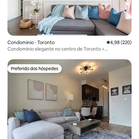
Condomínio ⋅ Toronto
4,98 de uma ava
4,98 (220)
Condomínio elegante no centro de Toronto +
estacionamento gratuito
Preferido dos hóspedes
Preferido dos hóspedes