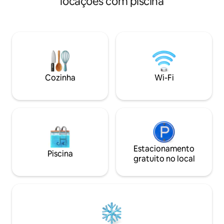
locações com piscina
alimentada por na
quintal privativo. Aproveite a área
hidromassagem Espaço de estar de✔
interna e externa e tenha acesso a uma
4000 pés quadrad
quadra de basquete privativa e a um
✔ 4 quartos, 7 c
trampolim. Quintal paisagístico com
de alta qualidade:
deck, churrasqueira, muitos jogos de
elegância. ✔ Churrasco ✔ Ao lado do
tabuleiro, projetor 4K (streaming pelo
Clube de Golfe Wh
Google Chromecast) para mídia/filmes
Hall (Relais & Châ
em tela grande, geladeira para vinhos,
Cozinha
Wi-Fi
dining), Cambridge 
bar de café espresso, geladeira com
caminhadas, Blair Creek. ✔
máquina de gelo, banheiro completo,
acesso
piso aquecido. IMPORTANTE: Vocês
PRECISAM ler "Outros detalhes a serem
observados"
Estacionamento
Piscina
gratuito no local