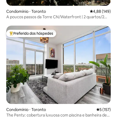
Condomínio ⋅ Toronto
4,88 de uma av
4,88 (149)
A poucos passos da Torre CN/Waterfront | 2 quartos/2
banheiros + estacionamento
Preferido dos hóspedes
Entre os melhores preferidos dos hóspedes
Condomínio ⋅ Toronto
5 de uma av
5 (157)
The Penty: cobertura luxuosa com piscina e banheira de