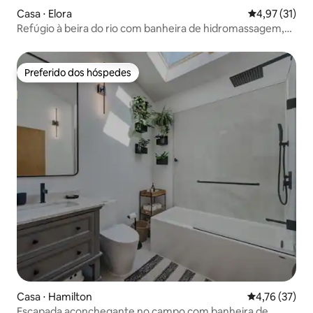
Casa ⋅ Elora
4,97 de uma a
4,97 (31)
Refúgio à beira do rio com banheira de hidromassagem,
piscina e sauna em Elora
Preferido dos hóspedes
Preferido dos hóspedes
Casa ⋅ Hamilton
4,76 de uma a
4,76 (37)
Escapada aconchegante no campo com banheira de