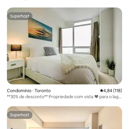
hidromassagem
Superhost
Superhost
Condomínio ⋅ Toronto
4,84 de uma av
4,84 (118)
**30% de desconto** Propriedade com vista ❤️ para o lago
no centro da cidade
Superhost
Superhost