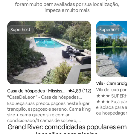
foram muito bem avaliadas por sua localização,
limpeza e muito mais.
Superhost
Superhost
Superhost
Superhost
Vila ⋅ Cambridge
Vila de luxo para
Casa de hóspedes ⋅ Mississa
4,89 de uma avaliação média de 
4,89 (112)
★★★ SUPERHOST p
uga
“CasaDeLeon” - Casa de hóspedes
★★★ Fuja para esta vila deslumbrante
moderna e aconchegante com vista
Esqueça suas preocupações neste lugar
e isolada para ac
para o lago
tranquilo, espaçoso e sereno. Cama king
ou hospedagem d
size + cama queen size com ar
memoráveis. Vila ✔ isolada em um
condicionado/4 camas de solteiro,
terreno de 8,8 acres Lagoa ✔ priv
Grand River: comodidades populares em
grandes portas de pátio com vista para a
de 3 metros de pr
vegetação exuberante em um oásis de