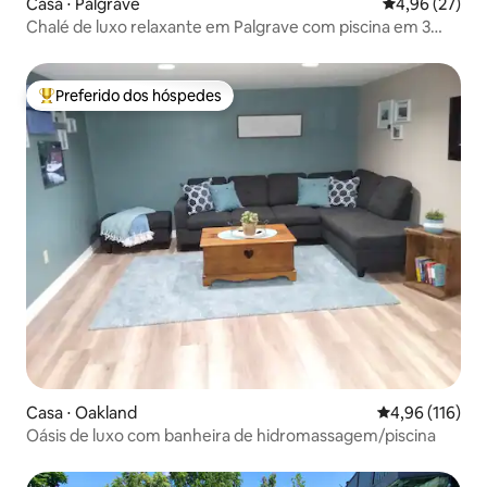
Casa ⋅ Palgrave
4,96 de uma a
4,96 (27)
Chalé de luxo relaxante em Palgrave com piscina em 3
hectares
Preferido dos hóspedes
Entre os melhores preferidos dos hóspedes
Casa ⋅ Oakland
4,96 de uma av
4,96 (116)
Oásis de luxo com banheira de hidromassagem/piscina