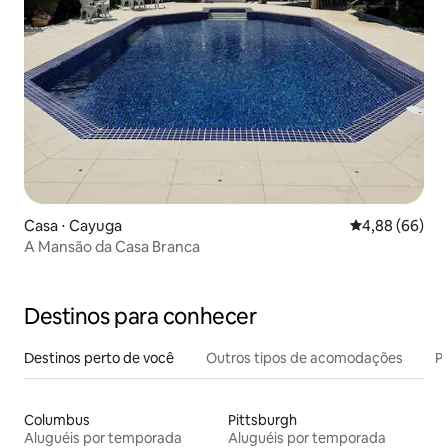
Casa ⋅ Cayuga
4,88 de uma av
4,88 (66)
A Mansão da Casa Branca
Destinos para conhecer
Destinos perto de você
Outros tipos de acomodações
Pr
Columbus
Pittsburgh
Aluguéis por temporada
Aluguéis por temporada