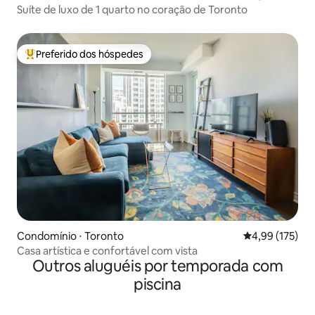
Suíte de luxo de 1 quarto no coração de Toronto
Preferido dos hóspedes
Entre os melhores preferidos dos hóspedes
Condomínio ⋅ Toronto
4,99 de uma av
4,99 (175)
Casa artística e confortável com vista
Outros aluguéis por temporada com
piscina