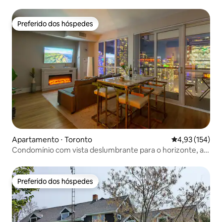
Preferido dos hóspedes
Preferido dos hóspedes
Apartamento ⋅ Toronto
4,93 de uma av
4,93 (154)
Condomínio com vista deslumbrante para o horizonte, a
poucos passos da CN Tower
Preferido dos hóspedes
Preferido dos hóspedes