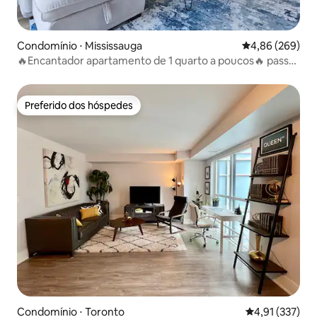
Condomínio ⋅ Mississauga
4,86 de uma ava
4,86 (269)
🔥Encantador apartamento de 1 quarto a poucos🔥 passos
da Square One!👌
Preferido dos hóspedes
Preferido dos hóspedes
Condomínio ⋅ Toronto
4,91 de uma av
4,91 (337)