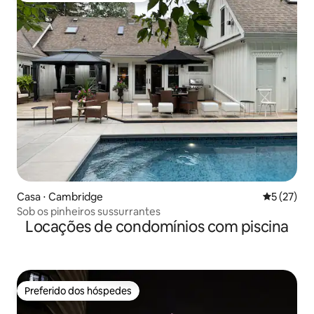
Casa ⋅ Cambridge
5 de uma a
5 (27)
Sob os pinheiros sussurrantes
Locações de condomínios com piscina
Preferido dos hóspedes
Preferido dos hóspedes