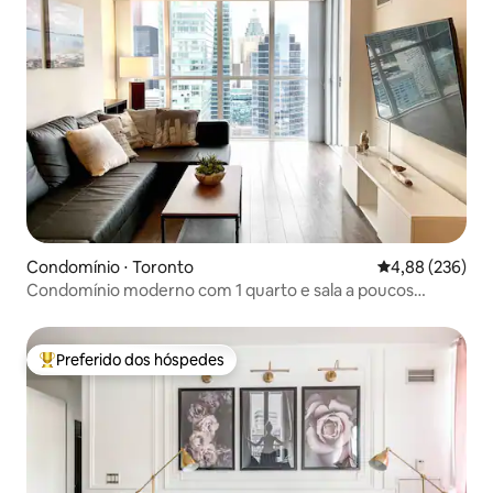
Condomínio ⋅ Toronto
4,88 de uma ava
4,88 (236)
Condomínio moderno com 1 quarto e sala a poucos
passos da CN Tower e do lago
Preferido dos hóspedes
Entre os melhores preferidos dos hóspedes