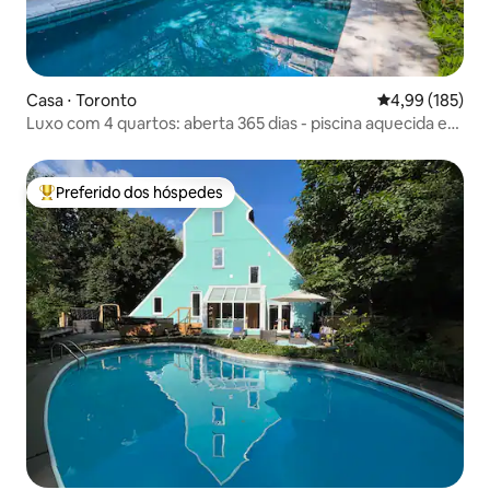
Casa ⋅ Toronto
4,99 de uma av
4,99 (185)
Luxo com 4 quartos: aberta 365 dias - piscina aquecida e
banheira de hidromassagem
Preferido dos hóspedes
Entre os melhores preferidos dos hóspedes