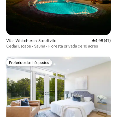
Vila ⋅ Whitchurch-Stouffville
4,98 de uma a
4,98 (47)
Cedar Escape • Sauna • Floresta privada de 10 acres
Preferido dos hóspedes
Preferido dos hóspedes