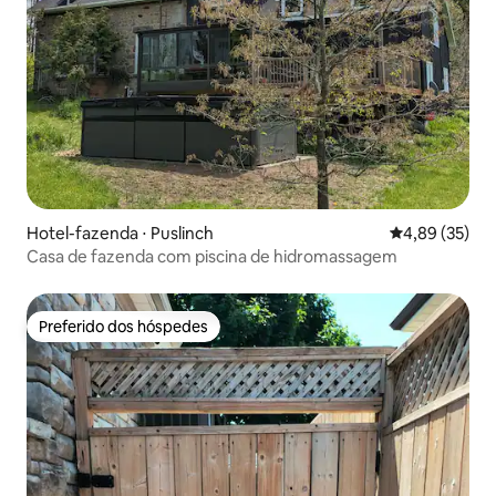
Hotel-fazenda ⋅ Puslinch
4,89 de uma a
4,89 (35)
Casa de fazenda com piscina de hidromassagem
Preferido dos hóspedes
Preferido dos hóspedes