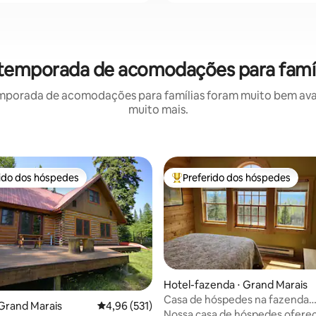
r temporada de acomodações para famíl
mporada de acomodações para famílias foram muito bem avali
muito mais.
rido dos hóspedes
Preferido dos hóspedes
 melhores preferidos dos hóspedes
Entre os melhores preferidos d
Hotel-fazenda ⋅ Grand Marais
Casa de hóspedes na fazenda
Grand Marais
4,96 de uma avaliação média de 5, 531 avalia
4,96 (531)
Hawkweed
Nossa casa de hóspedes oferec