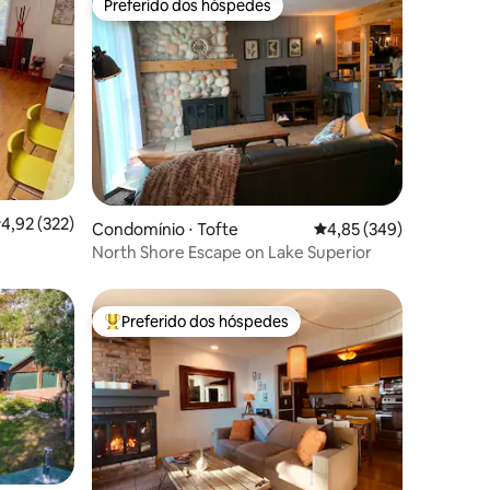
Preferido dos hóspedes
os hóspedes
Preferido dos hóspedes
,92 de uma avaliação média de 5, 322 avaliações
4,92 (322)
ções
Condomínio ⋅ Tofte
4,85 de uma avaliação m
4,85 (349)
North Shore Escape on Lake Superior
Preferido dos hóspedes
os hóspedes
Entre os melhores preferidos dos hóspedes