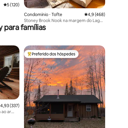
5 de uma avaliação média de 5, 120 avaliações
5 (120)
ções
Condomínio ⋅ Tofte
4,9 de uma avaliação 
4,9 (468)
ira de
Stoney Brook Nook na margem do Lago
 para famílias
Superior
Preferido dos hóspedes
os hóspedes
Entre os melhores preferidos dos hóspedes
ções
,93 de uma avaliação média de 5, 337 avaliações
4,93 (337)
 ao ar