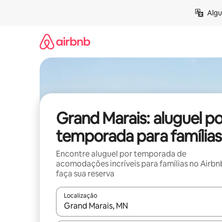
Pular
Algu
para
o
conteúdo
Grand Marais: aluguel po
temporada para famílias
Encontre aluguel por temporada de
acomodações incríveis para famílias no Airbn
faça sua reserva
Localização
Quando os resultados estiverem disponíveis, expl