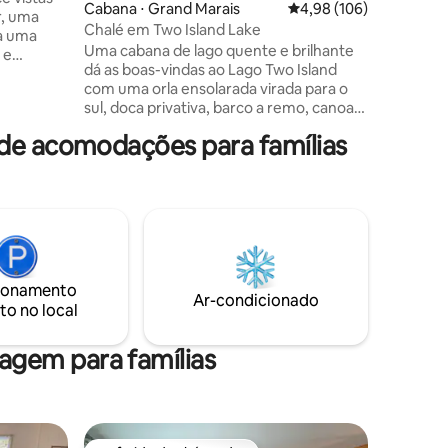
Cabana ⋅ Grand Marais
4,98 de uma avaliação 
4,98 (106)
tranquil
r, uma
estão per
Chalé em Two Island Lake
a uma
grande d
Uma cabana de lago quente e brilhante
 e
ondas qu
dá as boas-vindas ao Lago Two Island
de estar
caminhe a
com uma orla ensolarada virada para o
o lago
estrada,
sul, doca privativa, barco a remo, canoas,
elo
fogueira 
pranchas de remo e fogueira com vista
de acomodações para famílias
para a água. Flutue no lago, aconchegue-
res no
se ao lado do fogão a lenha ou admire os
 oeste de
céus escuros brilhantes. Aventure-se de
bicicleta, barco, esqui, snowmobile para
s
15 lagos diferentes dentro de 10 minutos
de carro/OHV. Experimente a magia da
RA NOSSO
solidão (3mi para BWCA Wilderness, 5min
para caminhadas em Eagle Mtn) e depois
HE LOFT
ionamento
dirija-se a 12-25min para o amado Raven
Ar-condicionado
to no local
Rock Grill ou Grand Marais.
gem para famílias