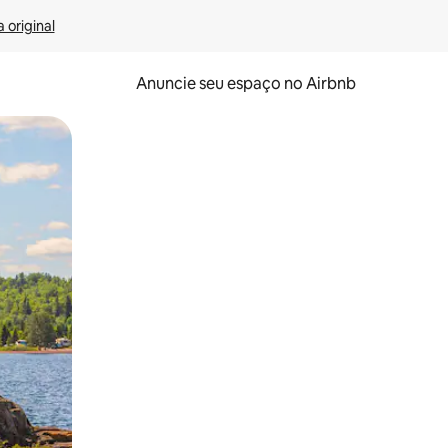
 original
Anuncie seu espaço no Airbnb
 deslizando o dedo na tela.