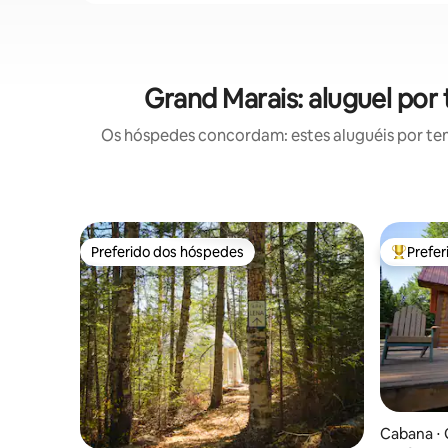
Grand Marais: aluguel po
Os hóspedes concordam: estes aluguéis por te
Preferido dos hóspedes
Prefe
Preferido dos hóspedes
Entre os
Cabana ⋅ 