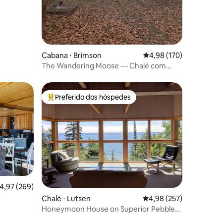
Cabana ⋅ Brimson
4,98 de uma avaliação 
4,98 (170)
The Wandering Moose — Chalé com
sauna!
Preferido dos hóspedes
os hóspedes
Entre os melhores preferidos dos hóspedes
,97 de uma avaliação média de 5, 269 avaliações
4,97 (269)
Chalé ⋅ Lutsen
4,98 de uma avaliação 
4,98 (257)
Honeymoon House on Superior Pebble
Beach