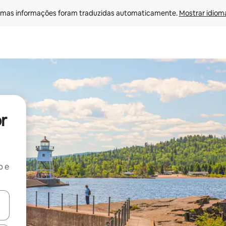
mas informações foram traduzidas automaticamente. 
Mostrar idioma
r
b e
ore-os usando as seta para cima e para baixo do teclado ou tocando e