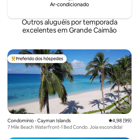
Ar-condicionado
Outros aluguéis por temporada
excelentes em Grande Caimão
Preferido dos hóspedes
Entre os melhores preferidos dos hóspedes
Condomínio ⋅ Cayman Islands
4,98 de uma av
4,98 (99)
7 Mile Beach Waterfront-1 Bed Condo. Joia escondida!