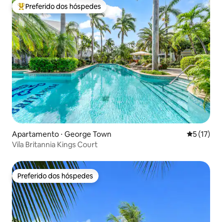
Preferido dos hóspedes
Entre os melhores preferidos dos hóspedes
Apartamento ⋅ George Town
5 de uma a
5 (17)
Vila Britannia Kings Court
Preferido dos hóspedes
Preferido dos hóspedes