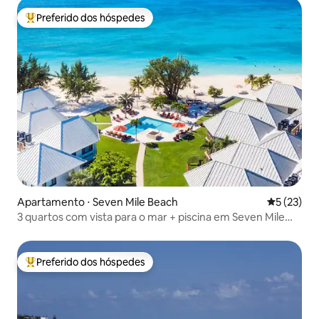
Preferido dos hóspedes
Entre os melhores preferidos dos hóspedes
Apartamento ⋅ Seven Mile Beach
5 de uma a
5 (23)
3 quartos com vista para o mar + piscina em Seven Mile
Beach
Preferido dos hóspedes
Entre os melhores preferidos dos hóspedes