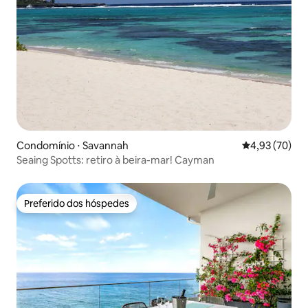
Condomínio ⋅ Savannah
4,93 de uma a
4,93 (70)
Seaing Spotts: retiro à beira-mar! Cayman
Preferido dos hóspedes
Preferido dos hóspedes