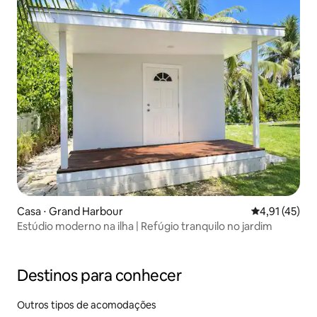
Casa ⋅ Grand Harbour
4,91 de uma a
4,91 (45)
Estúdio moderno na ilha | Refúgio tranquilo no jardim
Destinos para conhecer
Outros tipos de acomodações