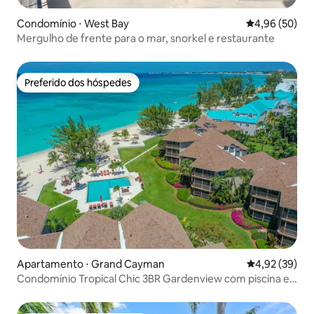
Condomínio ⋅ West Bay
4,96 de uma a
4,96 (50)
Mergulho de frente para o mar, snorkel e restaurante
Preferido dos hóspedes
Preferido dos hóspedes
Apartamento ⋅ Grand Cayman
4,92 de uma a
4,92 (39)
Condomínio Tropical Chic 3BR Gardenview com piscina e
praia