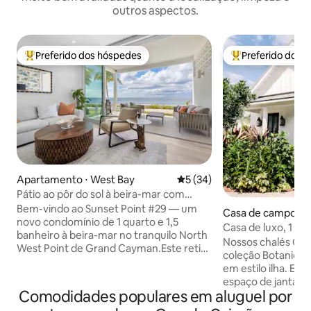
outros aspectos.
Preferido dos hóspedes
Preferido dos 
Entre os melhores preferidos dos hóspedes
Entre os melhore
Apartamento ⋅ West Bay
5 de uma avaliação média de
5 (34)
Pátio ao pôr do sol à beira-mar com
churrasqueira + piscina, academia e spa
Bem-vindo ao Sunset Point #29 — um
Casa de campo ⋅ 
novo condomínio de 1 quarto e 1,5
Casa de luxo, 1 ca
banheiro à beira-mar no tranquilo North
poucos passos da p
Nossos chalés Qu
West Point de Grand Cayman.Este retiro
Mile
coleção Botanica 
térreo de 1.016 pés quadrados conta
em estilo ilha. Esta unidade tem um
com janelas do chão ao teto, um pátio
espaço de jantar ao
privativo com churrasqueira Weber e as
Comodidades populares em aluguel por
chuveiro no jardim
melhores vistas do pôr do sol da
foco é no luxo cas