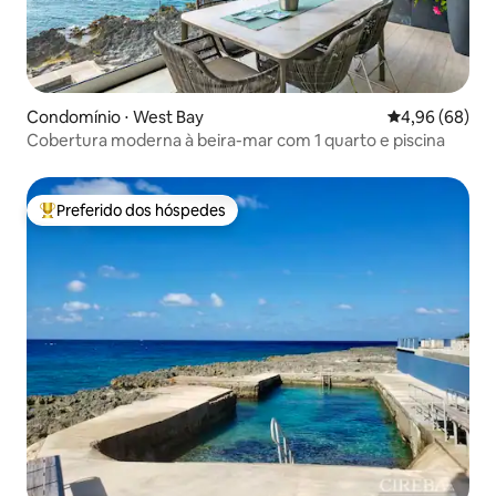
Condomínio ⋅ West Bay
4,96 de uma av
4,96 (68)
Cobertura moderna à beira-mar com 1 quarto e piscina
Preferido dos hóspedes
Entre os melhores preferidos dos hóspedes