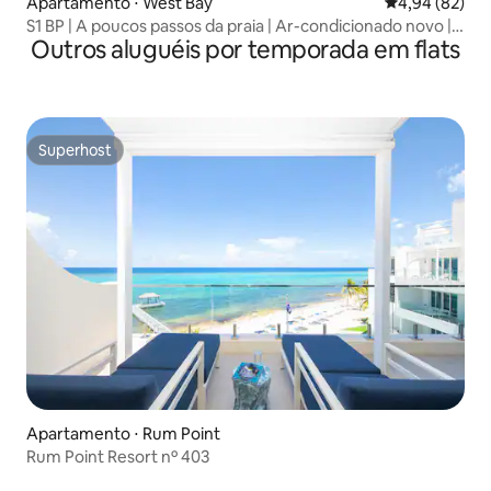
Apartamento ⋅ West Bay
4,94 de uma a
4,94 (82)
S1 BP | A poucos passos da praia | Ar-condicionado novo |
Outros aluguéis por temporada em flats
Apartamento inteiro
Superhost
Superhost
Apartamento ⋅ Rum Point
Rum Point Resort nº 403