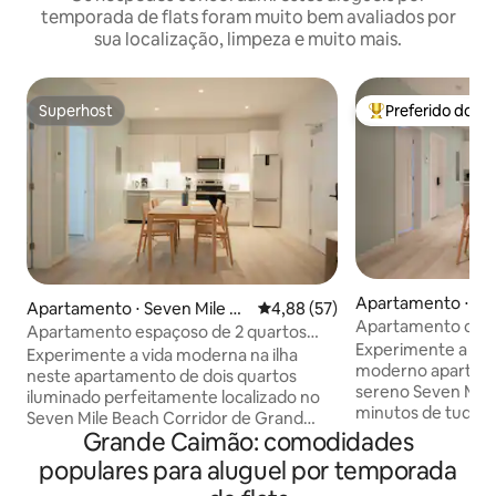
temporada de flats foram muito bem avaliados por
sua localização, limpeza e muito mais.
Superhost
Preferido dos 
Superhost
Entre os melhore
Apartamento ⋅ Sev
Apartamento ⋅ Seven Mile C
4,88 de uma avaliação média de
4,88 (57)
orridor
Apartamento de 4
orridor
Apartamento espaçoso de 2 quartos
de Seven Mile Bea
Experimente a vid
com piscina - Seven Mile Beach
Experimente a vida moderna na ilha
moderno apartame
neste apartamento de dois quartos
sereno Seven Mile
iluminado perfeitamente localizado no
minutos de tudo o
Seven Mile Beach Corridor de Grand
este oásis tranquil
Grande Caimão: comodidades
Cayman. A apenas 2 minutos a pé da
viagem às Ilhas C
Governors Beach e a uma curta
populares para aluguel por temporada
Convenientemente
distância de carro do Aeroporto