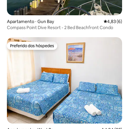
Apartamento ⋅ Gun Bay
4,83 de uma 
4,83 (6)
Compass Point Dive Resort - 2 Bed Beachfront Condo
Preferido dos hóspedes
Preferido dos hóspedes