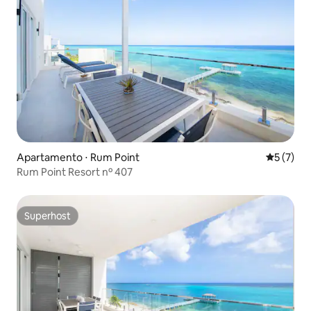
Apartamento ⋅ Rum Point
5 de uma 
5 (7)
Rum Point Resort nº 407
Superhost
Superhost