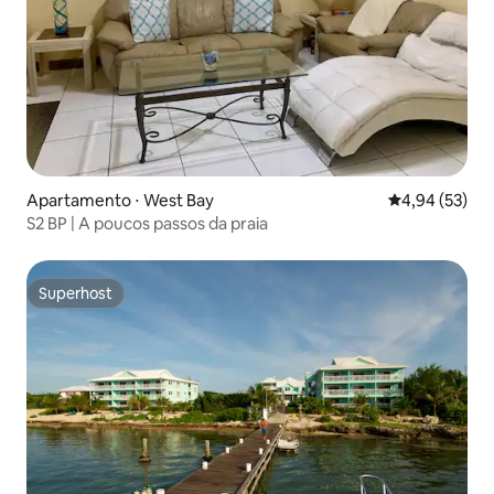
Apartamento ⋅ West Bay
4,94 de uma a
4,94 (53)
S2 BP | A poucos passos da praia
Superhost
Superhost