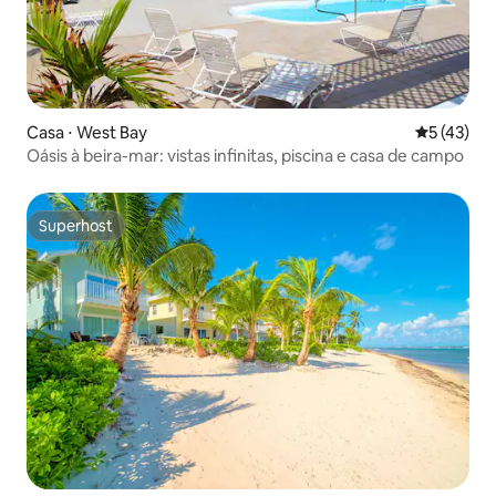
Casa ⋅ West Bay
5 de uma a
5 (43)
Oásis à beira-mar: vistas infinitas, piscina e casa de campo
Superhost
Superhost