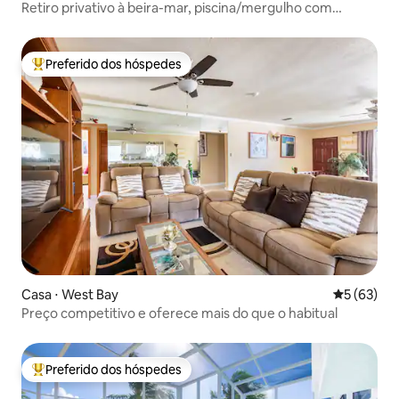
Retiro privativo à beira-mar, piscina/mergulho com
snorkel, 16 hóspedes
Preferido dos hóspedes
Entre os melhores preferidos dos hóspedes
Casa ⋅ West Bay
5 de uma a
5 (63)
Preço competitivo e oferece mais do que o habitual
Preferido dos hóspedes
Entre os melhores preferidos dos hóspedes