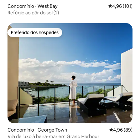
Condomínio ⋅ West Bay
4,96 de uma av
4,96 (101)
Refúgio ao pôr do sol (2)
Preferido dos hóspedes
Preferido dos hóspedes
Condomínio ⋅ George Town
4,96 de uma av
4,96 (89)
Vila de luxo à beira-mar em Grand Harbour