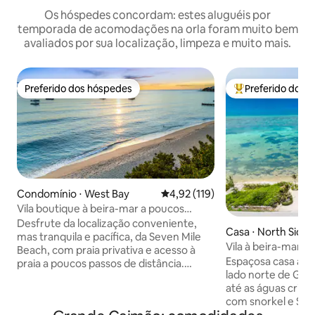
Os hóspedes concordam: estes aluguéis por
temporada de acomodações na orla foram muito bem
avaliados por sua localização, limpeza e muito mais.
Preferido dos hóspedes
Preferido dos 
Preferido dos hóspedes
Entre os melhore
Condomínio ⋅ West Bay
4,92 de uma avaliação média de 
4,92 (119)
Vila boutique à beira-mar a poucos
passos de Seven Mile Beach
Desfrute da localização conveniente,
Casa ⋅ North Side
mas tranquila e pacífica, da Seven Mile
Vila à beira-mar n
Beach, com praia privativa e acesso à
Cayman
Espaçosa casa à be
praia a poucos passos de distância.
lado norte de Gr
Desfrute de curtos pores do sol e
até as águas crist
caminhadas na praia para alguns dos
com snorkel e SU
melhores mergulhos com snorkel,
caiaques, prancha