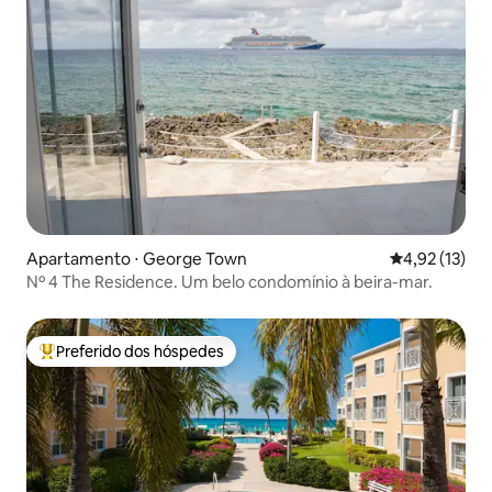
Apartamento ⋅ George Town
4,92 de uma a
4,92 (13)
Nº 4 The Residence. Um belo condomínio à beira-mar.
Preferido dos hóspedes
Entre os melhores preferidos dos hóspedes