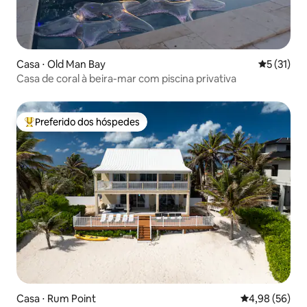
Casa ⋅ Old Man Bay
5 de uma a
5 (31)
Casa de coral à beira-mar com piscina privativa
Preferido dos hóspedes
Entre os melhores preferidos dos hóspedes
Casa ⋅ Rum Point
4,98 de uma a
4,98 (56)