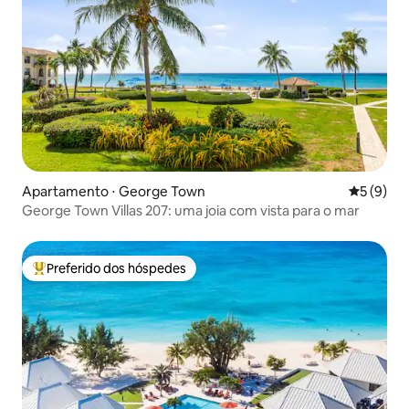
Apartamento ⋅ George Town
5 de uma 
5 (9)
George Town Villas 207: uma joia com vista para o mar
Preferido dos hóspedes
Entre os melhores preferidos dos hóspedes