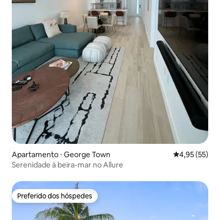
Apartamento ⋅ George Town
4,95 de uma a
4,95 (55)
Serenidade à beira-mar no Allure
Preferido dos hóspedes
Preferido dos hóspedes