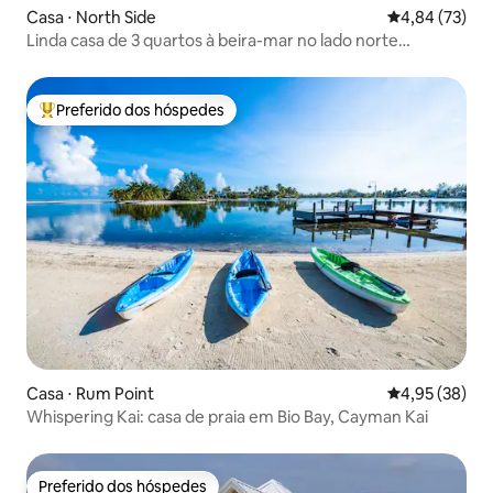
Casa ⋅ North Side
4,84 de uma a
4,84 (73)
Linda casa de 3 quartos à beira-mar no lado norte
acomoda 7
Preferido dos hóspedes
Entre os melhores preferidos dos hóspedes
Casa ⋅ Rum Point
4,95 de uma a
4,95 (38)
Whispering Kai: casa de praia em Bio Bay, Cayman Kai
Preferido dos hóspedes