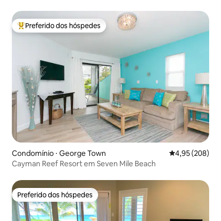
Preferido dos hóspedes
Entre os melhores preferidos dos hóspedes
Condomínio ⋅ George Town
4,95 de uma ava
4,95 (208)
Cayman Reef Resort em Seven Mile Beach
Preferido dos hóspedes
Preferido dos hóspedes