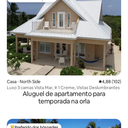
Preferido dos hóspedes
Casa ⋅ North Side
4,88 de uma av
4,88 (102)
Luxo 3 camas Vista Mar, # 1 Creme, Vistas Deslumbrantes
Aluguel de apartamento para
temporada na orla
Preferido dos hóspedes