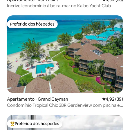
Incrível condomínio à beira-mar no Kaibo Yacht Club
Preferido dos hóspedes
Preferido dos hóspedes
Apartamento ⋅ Grand Cayman
4,92 de uma a
4,92 (39)
Condomínio Tropical Chic 3BR Gardenview com piscina e
praia
Preferido dos hóspedes
Entre os melhores preferidos dos hóspedes