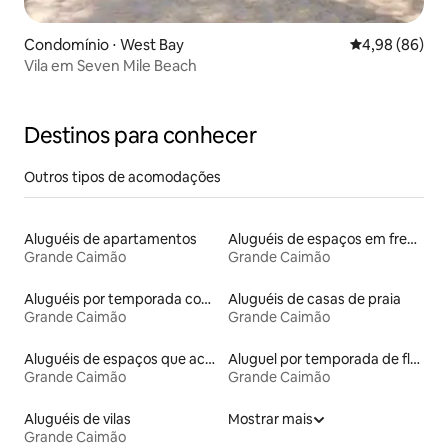
Condomínio ⋅ West Bay
4,98 de uma av
4,98 (86)
Vila em Seven Mile Beach
Destinos para conhecer
Outros tipos de acomodações
Aluguéis de apartamentos
Aluguéis de espaços em frente à praia
Grande Caimão
Grande Caimão
Aluguéis por temporada com banheira de hidromassagem
Aluguéis de casas de praia
Grande Caimão
Grande Caimão
Aluguéis de espaços que aceitam animais de estimação
Aluguel por temporada de flats
Grande Caimão
Grande Caimão
Aluguéis de vilas
Mostrar mais
Grande Caimão