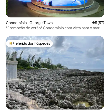
Condomínio ⋅ George Town
5 de uma a
5 (57)
*Promoção de verão* Condomínio com vista para o mar
em Seven Mile Beach
Preferido dos hóspedes
Entre os melhores preferidos dos hóspedes