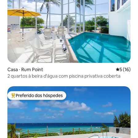
Casa ⋅ Rum Point
5 de uma a
5 (16)
2 quartos à beira d'água com piscina privativa coberta
Preferido dos hóspedes
Entre os melhores preferidos dos hóspedes