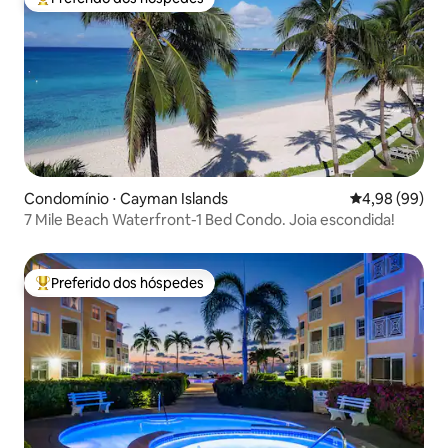
Entre os melhores preferidos dos hóspedes
Condomínio ⋅ Cayman Islands
4,98 de uma av
4,98 (99)
7 Mile Beach Waterfront-1 Bed Condo. Joia escondida!
Preferido dos hóspedes
Entre os melhores preferidos dos hóspedes