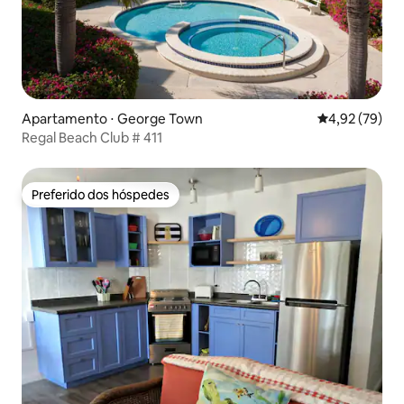
Apartamento ⋅ George Town
4,92 de uma a
4,92 (79)
Regal Beach Club # 411
Preferido dos hóspedes
Preferido dos hóspedes