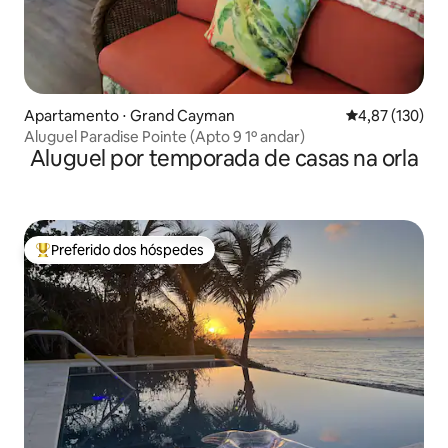
Apartamento ⋅ Grand Cayman
4,87 de uma av
4,87 (130)
Aluguel Paradise Pointe (Apto 9 1º andar)
Aluguel por temporada de casas na orla
Preferido dos hóspedes
Entre os melhores preferidos dos hóspedes