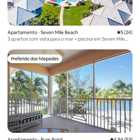
Apartamento ⋅ Seven Mile Beach
5 de uma a
5 (24)
3 quartos com vista para o mar + piscina em Seven Mile
Beach
Preferido dos hóspedes
Preferido dos hóspedes
Apartamento ⋅ Rum Point
4,94 de uma a
4,94 (53)