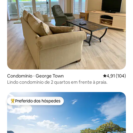
Condomínio ⋅ George Town
4,91 de uma av
4,91 (104)
Lindo condomínio de 2 quartos em frente à praia.
Preferido dos hóspedes
Entre os melhores preferidos dos hóspedes