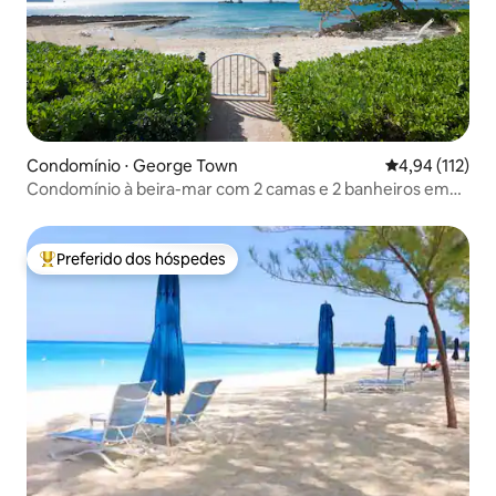
Condomínio ⋅ George Town
4,94 de uma av
4,94 (112)
Condomínio à beira-mar com 2 camas e 2 banheiros em
Seven Mile Beach
Preferido dos hóspedes
Entre os melhores preferidos dos hóspedes