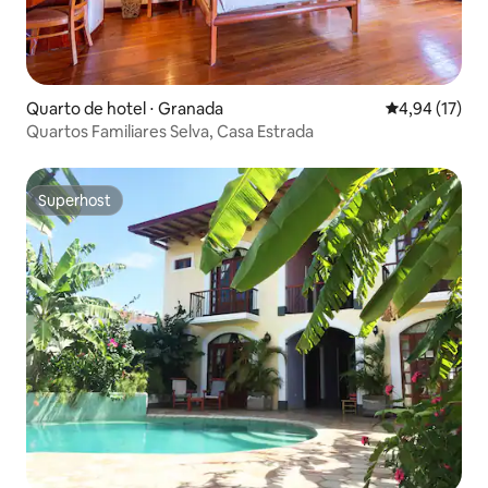
Quarto de hotel ⋅ Granada
4,94 de uma a
4,94 (17)
Quartos Familiares Selva, Casa Estrada
Superhost
Superhost