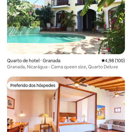
Quarto de hotel ⋅ Granada
4,98 de uma av
4,98 (100)
Granada, Nicarágua - Cama queen size, Quarto Deluxe
Preferido dos hóspedes
Preferido dos hóspedes