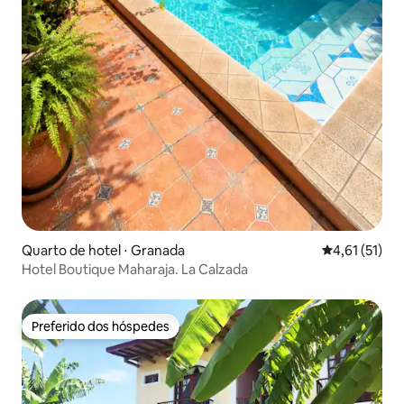
Quarto de hotel ⋅ Granada
4,61 de uma a
4,61 (51)
Hotel Boutique Maharaja. La Calzada
Preferido dos hóspedes
Preferido dos hóspedes