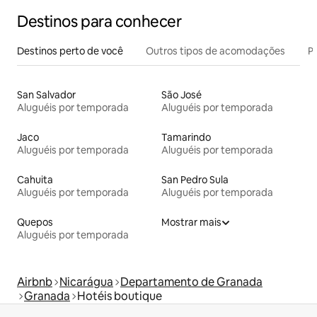
Destinos para conhecer
Destinos perto de você
Outros tipos de acomodações
Pr
San Salvador
São José
Aluguéis por temporada
Aluguéis por temporada
Jaco
Tamarindo
Aluguéis por temporada
Aluguéis por temporada
Cahuita
San Pedro Sula
Aluguéis por temporada
Aluguéis por temporada
Quepos
Mostrar mais
Aluguéis por temporada
Airbnb
Nicarágua
Departamento de Granada
Granada
Hotéis boutique