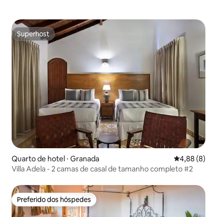
Superhost
Superhost
Quarto de hotel ⋅ Granada
4,88 de uma 
4,88 (8)
Villa Adela - 2 camas de casal de tamanho completo #2
Preferido dos hóspedes
Preferido dos hóspedes