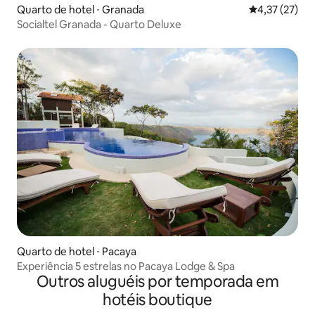
Quarto de hotel ⋅ Granada
4,37 de uma a
4,37 (27)
Socialtel Granada - Quarto Deluxe
Quarto de hotel ⋅ Pacaya
Experiência 5 estrelas no Pacaya Lodge & Spa
Outros aluguéis por temporada em
hotéis boutique