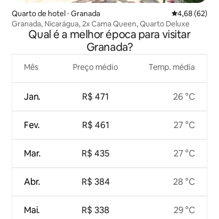
Quarto de hotel ⋅ Granada
4,68 de uma a
4,68 (62)
Granada, Nicarágua, 2x Cama Queen, Quarto Deluxe
Qual é a melhor época para visitar
Granada?
Mês
Preço médio
Temp. média
Jan.
R$ 471
26 °C
Fev.
R$ 461
27 °C
Mar.
R$ 435
27 °C
Abr.
R$ 384
28 °C
Mai.
R$ 338
29 °C