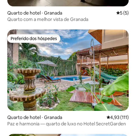
Quarto de hotel ⋅ Granada
5 de uma 
5 (5)
Quarto com a melhor vista de Granada
Preferido dos hóspedes
Preferido dos hóspedes
Quarto de hotel ⋅ Granada
4,93 de uma av
4,93 (111)
Paz e harmonia — quarto de luxo no Hotel SecretGarden