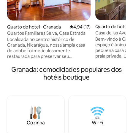
Quarto de hotel ⋅
Quarto de hotel ⋅ Granada
4,94 de uma avaliação média de
4,94 (17)
oon
Casa de las Aves:
Quartos Familiares Selva, Casa Estrada
com cama king siz
Bem-vindo à Casa 
Localizada no centro histórico de
espaço é único n
Granada, Nicarágua, nossa ampla casa
pequena casa de
de adobe foi meticulosamente
praia privada. Um
restaurada para preservar seu
confina com terra
esplendor colonial. Nossos Quartos
repletas de pássa
Familiares Selva se juntando ao Motmot
Granada: comodidades populares dos
borboletas. Os qu
(Suíte Júnior) e Gecko (Conforto), são
hotéis boutique
confortáveis. Nos
ótimos para famílias de até 4 pessoas,
comida saudável, l
bem como 1 criança pequena. Os
vegetariana. Um de
quartos estão localizados no 2º andar. A
manhã está incluí
Suíte Júnior está equipada com uma
smoothies de fruta
cama king size, um sofá-cama e uma
sem o famoso ru
varanda com vista para o pátio central
dos nossos pátios 
do Hotel. O quarto Comfort goza de
laguna.
uma cama tamanho Queen.
Cozinha
Wi-Fi