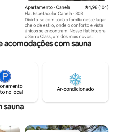
Apartamento ⋅ Canela
4,98 de uma avaliação 
4,98 (104)
Flat Espetacular Canela - 303
Divirta-se com toda a família neste lugar
cheio de estilo, onde o conforto e vista
únicos se encontram! Nosso flat integra
o Serra Class, um dos mais novos
de acomodações com sauna
empreendimentos em Canela.
Ambientes climatizados, cozinha
completa integrada com a sala de estar
com lareira, um quarto aconchegante e
um banheiro com amenities. Aprecie a
natureza e uma vista deslumbrante da
Catedral de Pedra e da nova Roda
Gigante. Experimente a elegância e
ionamento
desfrute de diversas comodidades do
Ar-condicionado
to no local
Serra Class
m sauna