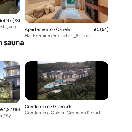
ções
4,97 de uma avaliação média de 5, 73 avaliações
4,97 (73)
rta, vaga,
Apartamento ⋅ Canela
5 de uma avaliação
5 (64)
Flat Premium Serraclass_Piscina
m sauna
•Lareira•Academia
Condomínio ⋅ Gramado
4,87 de uma avaliação média de 5, 15 avaliações
4,87 (15)
Condomínio Golden Gramado Resort
x / By
ções