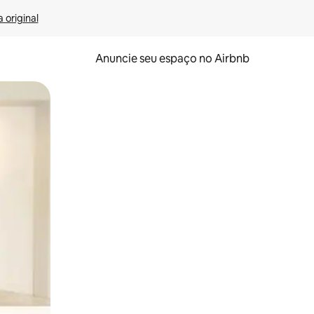
 original
Anuncie seu espaço no Airbnb
 deslizando o dedo na tela.