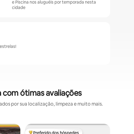
e Piscina nos aluguéis por temporada nesta
cidade
strelas!
 com ótimas avaliações
s por sua localização, limpeza e muito mais.
Apartam
Preferido dos hóspedes
Preferi