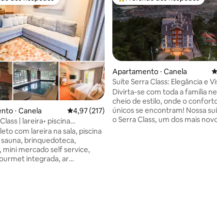
 melhores preferidos dos hóspedes
Entre os melhores preferidos d
Apartamento ⋅ Canela
4
Suíte Serra Class: Elegância e Vi
Espetacular
Divirta-se com toda a família ne
édia de 5, 568 avaliações
cheio de estilo, onde o conforto
únicos se encontram! Nossa suí
nto ⋅ Canela
4,97 de uma avaliação média de 5, 217 avalia
4,97 (217)
o Serra Class, um dos mais novos
Class | lareira• piscina
empreendimentos em Canela.
•sauna
eto com lareira na sala, piscina
Ambientes climatizados, cozin
 sauna, brinquedoteca,
completa integrada com a sala 
 mini mercado self service,
com lareira, um quarto aconch
ourmet integrada, ar
um banheiro com amenities. Ap
ado quente e frio (quarto e
natureza e uma vista deslumbr
ma queen, limpeza diária. Região
Catedral de Pedra e da nova R
, 700 metros da Catedral de
Gigante. Experimente a elegân
rtão postal/centro de Canela).
desfrute de diversas comodida
ma rua residencial arborizada,
Serra Class.
 acesso a cafés, restaurantes e