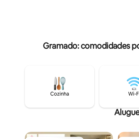
O café da manhã não está incluído mas
lojas. Ser
pode ser consumido e pago diretamente
parte) en
no check out.
rotativa n
Gramado: comodidades po
Cozinha
Wi-F
Alugue