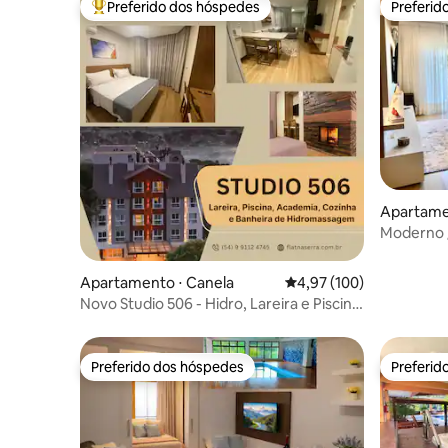
Preferido dos hóspedes
Preferid
Entre os melhores preferidos dos hóspedes
Preferid
Apartame
Moderno /
lareira
Apartamento ⋅ Canela
4,97 de uma avaliação m
4,97 (100)
Novo Studio 506 - Hidro, Lareira e Piscina
Quente
Preferido dos hóspedes
Preferid
Preferido dos hóspedes
Preferid