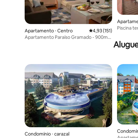
Apartame
Piscina t
Apartamento ⋅ Centro
4,93 de uma avaliação m
4,93 (151)
Gramado 
Apartamento Paraíso Gramado - 900m
Alugue
da Rua Coberta
Condomíni
Condomínio ⋅ carazal
al
Apartame