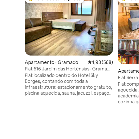
Entre os melhores preferidos dos hóspedes
Entre os
Apartamento ⋅ Gramado
4,93 de uma avaliação m
4,93 (568)
Flat 616 Jardim das Hortênsias- Gramado
Apartame
Alpenhaus
Flat localizado dentro do Hotel Sky
Flat Serra 
Borges, contando com toda a
aquecida
Flat compl
infraestrutura: estacionamento gratuito,
aquecida,
piscina aquecida, sauna, jacuzzi, espaço
academia,
kids, sala de musculação, sv. de
cozinha g
camareira c/troca de roupas de cama, de
condicion
banho e limpeza do quarto (AS
sala), ca
CAMAREIRAS NÃO LAVAM A LOUÇA).
tranquila
Ar, smart TV 42", TV a cabo, wi-fi e uma
Pedra (ca
minicozinha c/frigobar, forno elétrico,
Fica em u
cooktop elétrico, air fryer e microondas.
com fácil