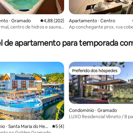
nto ⋅ Gramado
4,88 de uma avaliação média de 5, 202 avalia
4,88 (202)
Apartamento ⋅ Centro
ermal, centro de hidros e sauna
Ap conchegante prox. rua cobe
édia de 5, 151 avaliações
201
pisc. qte
l de apartamento para temporada co
Preferido dos hóspedes
Preferido dos hóspedes
Condomínio ⋅ Gramado
LUXO Residencial Vêneto / 8 pa
HousingCeara
o ⋅ Santa Maria do Herv
5 de uma avaliação média de 5, 4 avalia
5 (4)
nto no Golden Gramado