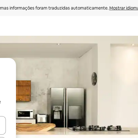
mas informações foram traduzidas automaticamente. 
Mostrar idioma
e
ore-os usando as seta para cima e para baixo do teclado ou tocando e