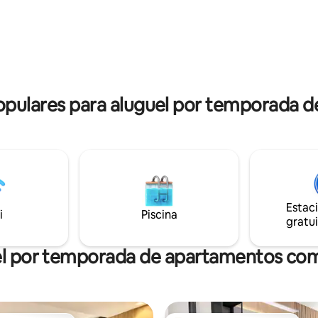
viço de café da manhã (custo à
tregue no apto. Garagem
o subsolo, inclusa na diária.
pulares para aluguel por temporada 
Estac
i
Piscina
gratui
l por temporada de apartamentos co