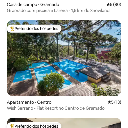
Casa de campo ⋅ Gramado
5 de uma a
5 (80)
Gramado com piscina e Lareira - 1,5 km do Snowland
Preferido dos hóspedes
Entre os melhores preferidos dos hóspedes
Apartamento ⋅ Centro
5 de uma a
5 (13)
Wish Serrano • Flat Resort no Centro de Gramado
Preferido dos hóspedes