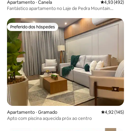
Apartamento ⋅ Canela
4,93 de uma av
4,93 (492)
Fantástico apartamento no Laje de Pedra Mountain
Village
Preferido dos hóspedes
Preferido dos hóspedes
Apartamento ⋅ Gramado
4,92 de uma av
4,92 (145)
Apto com piscina aquecida próx ao centro