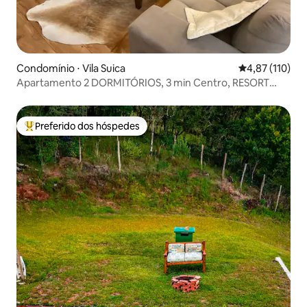
Condomínio ⋅ Vila Suica
4,87 de uma av
4,87 (110)
Apartamento 2 DORMITÓRIOS, 3 min Centro, RESORT
KNORVILLE
Preferido dos hóspedes
Entre os melhores preferidos dos hóspedes