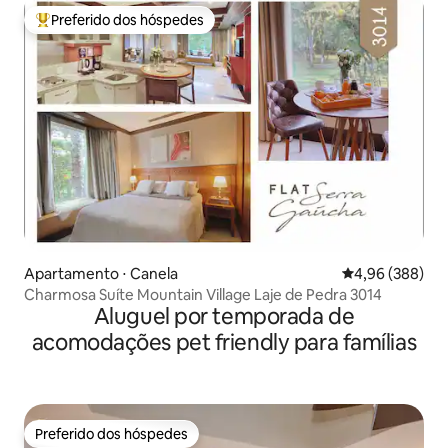
Preferido dos hóspedes
Entre os melhores preferidos dos hóspedes
Apartamento ⋅ Canela
4,96 de uma ava
4,96 (388)
Charmosa Suíte Mountain Village Laje de Pedra 3014
Aluguel por temporada de
acomodações pet friendly para famílias
Preferido dos hóspedes
Preferido dos hóspedes