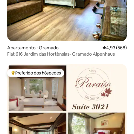
Apartamento ⋅ Gramado
4,93 de uma ava
4,93 (568)
Flat 616 Jardim das Hortênsias- Gramado Alpenhaus
Preferido dos hóspedes
Entre os melhores preferidos dos hóspedes