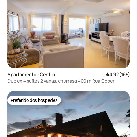
Apartamento ⋅ Centro
4,92 de uma av
4,92 (165)
Duplex 4 suítes 2 vagas, churrasq 400 m Rua Cober
Preferido dos hóspedes
Preferido dos hóspedes