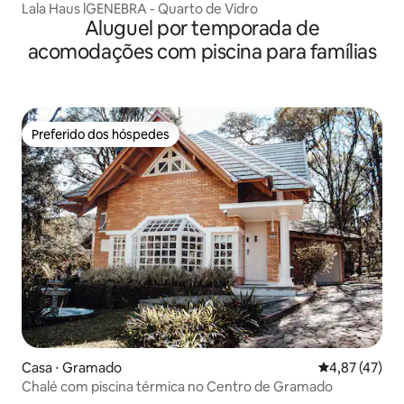
Lala Haus lGENEBRA - Quarto de Vidro
Aluguel por temporada de
acomodações com piscina para famílias
Preferido dos hóspedes
Preferido dos hóspedes
Casa ⋅ Gramado
4,87 de uma a
4,87 (47)
Chalé com piscina térmica no Centro de Gramado