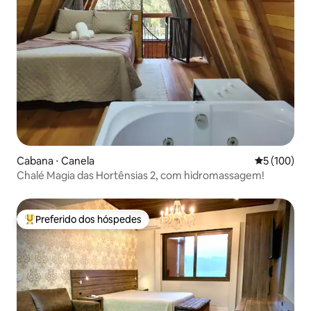
Cabana ⋅ Canela
5 de uma av
5 (100)
Chalé Magia das Hortênsias 2, com hidromassagem!
Preferido dos hóspedes
Entre os melhores preferidos dos hóspedes