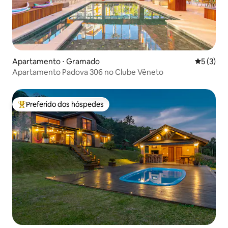
Apartamento ⋅ Gramado
5 de uma 
5 (3)
Apartamento Padova 306 no Clube Vêneto
Preferido dos hóspedes
Entre os melhores preferidos dos hóspedes