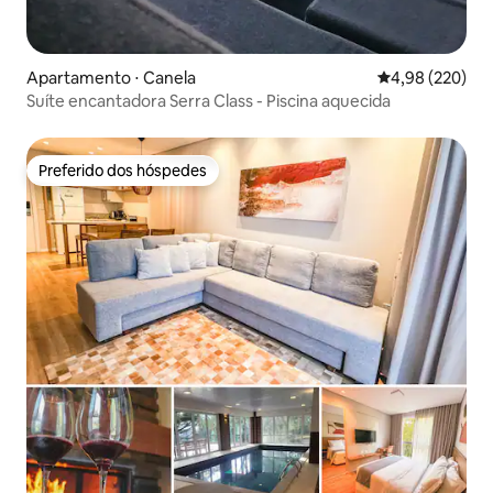
Apartamento ⋅ Canela
4,98 de uma ava
4,98 (220)
Suíte encantadora Serra Class - Piscina aquecida
Preferido dos hóspedes
Preferido dos hóspedes