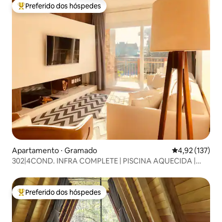
Preferido dos hóspedes
Entre os melhores preferidos dos hóspedes
Apartamento ⋅ Gramado
4,92 de uma av
4,92 (137)
302|4COND. INFRA COMPLETE | PISCINA AQUECIDA |
DUAS INFORMAÇÕES | GRAMADO
Preferido dos hóspedes
Entre os melhores preferidos dos hóspedes