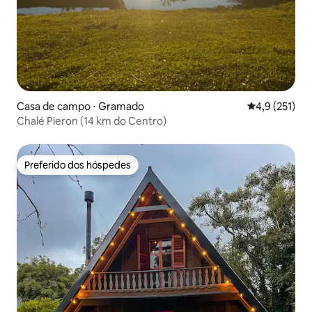
Casa de campo ⋅ Gramado
4,9 de uma av
4,9 (251)
Chalé Pieron (14 km do Centro)
Preferido dos hóspedes
Preferido dos hóspedes