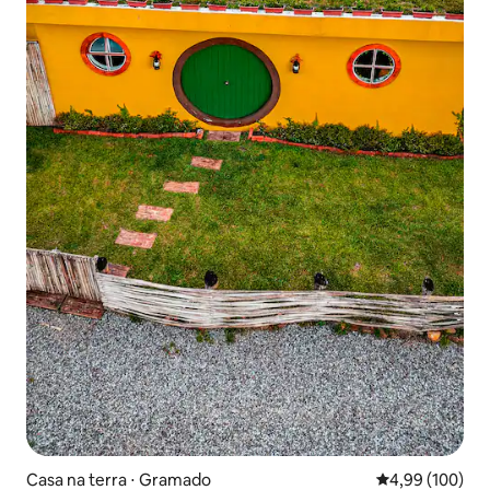
Casa na terra ⋅ Gramado
4,99 de uma av
4,99 (100)