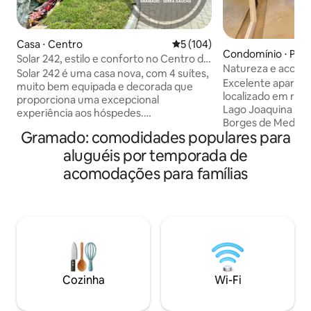
Casa ⋅ Centro
5 de uma avaliação média de 
5 (104)
Condomínio ⋅ Plan
Solar 242, estilo e conforto no Centro de
Natureza e aconch
Gramado!
Solar 242 é uma casa nova, com 4 suítes,
de Medeiros
Excelente aparta
muito bem equipada e decorada que
localizado em rua 
proporciona uma excepcional
Lago Joaquina Rita
experiência aos hóspedes.
Borges de Medeir
Completíssima, moderna e ecológica,
Gramado: comodidades populares para
decorado. Possui w
tem tudo o que você precisa para uma
aparelhos de ar co
viagem em família ou uma temporada
aluguéis por temporada de
cozinha, com cafet
em grupo. Conta com um spa externo
acomodações para famílias
cafeteria elétrica t
para 8 pessoas, espaço gourmet com
purificador de água
parrilla, fogareiro externo. Possui vários
cama e banho comp
recursos de climatização e fica a poucas
garagem. Localizad
quadras do Centro da cidade. Sua família
e arborizado. Per
estará muito bem hospedada e perto de
boa gastronomia, 
tudo! Horários flexíveis.
tranquilidade.
Cozinha
Wi-Fi