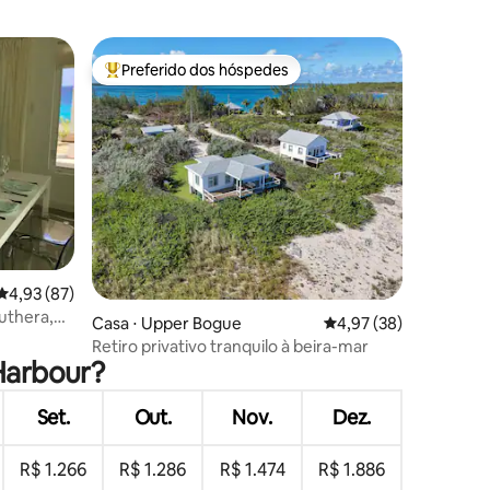
Preferido dos hóspedes
os hóspedes
Entre os melhores preferidos dos hóspedes
ções
4,93 de uma avaliação média de 5, 87 avaliações
4,93 (87)
uthera,
Casa ⋅ Upper Bogue
4,97 de uma avaliação
4,97 (38)
Retiro privativo tranquilo à beira-mar
 Harbour?
Set.
Out.
Nov.
Dez.
R$ 1.266
R$ 1.286
R$ 1.474
R$ 1.886