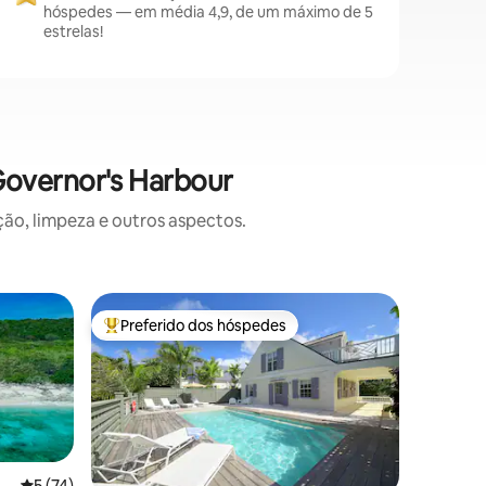
hóspedes — em média 4,9, de um máximo de 5
estrelas!
Governor's Harbour
o, limpeza e outros aspectos.
Casa ⋅ G
Preferido dos hóspedes
Prefe
os hóspedes
Entre os melhores preferidos dos hóspedes
Entre o
Slowtide
Caribe!
Slowtide
beira do
perfeita d
vistas de
casa na i
comentários!). Algun
surfistas
5 de uma avaliação média de 5, 74 avaliações
5 (74)