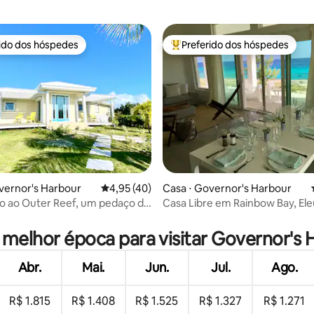
mergulho com snorkel!
rido dos hóspedes
Preferido dos hóspedes
 melhores preferidos dos hóspedes
Entre os melhores preferidos d
média de 5, 12 avaliações
vernor's Harbour
4,95 de uma avaliação média de 5, 40 avalia
4,95 (40)
Casa ⋅ Governor's Harbour
o ao Outer Reef, um pedaço do
Casa Libre em Rainbow Bay, Ele
rra.
Bahamas
 melhor época para visitar Governor's
Abr.
Mai.
Jun.
Jul.
Ago.
R$ 1.815
R$ 1.408
R$ 1.525
R$ 1.327
R$ 1.271