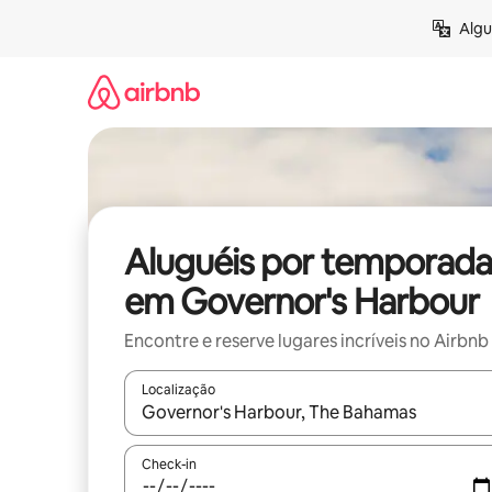
Pular
Algu
para
o
conteúdo
Aluguéis por temporada
em Governor's Harbour
Encontre e reserve lugares incríveis no Airbnb
Localização
Quando os resultados estiverem disponíveis, expl
Check-in