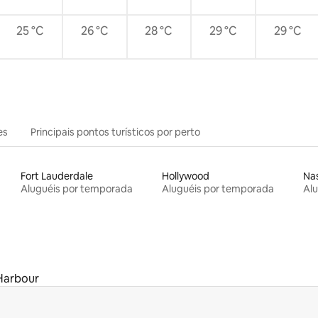
25 °C
26 °C
28 °C
29 °C
29 °C
es
Principais pontos turísticos por perto
Fort Lauderdale
Hollywood
Na
Aluguéis por temporada
Aluguéis por temporada
Al
Harbour