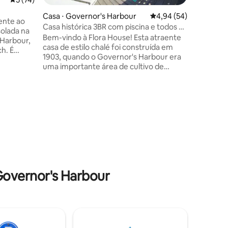
passos p
Casa ⋅ Governor's Harbour
4,94 de uma avaliação
4,94 (54)
pode esp
ente ao
Casa histórica 3BR com piscina e todos os
ções
de viage
solada na
confortos modernos!
Bem-vindo à Flora House! Esta atraente
Também f
 Harbour,
casa de estilo chalé foi construída em
qualquer 
h. É
1903, quando o Governor's Harbour era
processo 
ma
uma importante área de cultivo de
imagina!
abacaxi, exportando para a Europa e os
s
Estados Unidos. A Flora House foi
or, ar-
recentemente completamente
renovada, de cima para baixo, e inclui
squeira a
tudo o que você precisa para uma
te
estadia confortável e relaxante em
ésticos,
Eleuthera! Distancias: Praia: 1,4 milhas - 17
a, Alexa,
minutos a pé (colina moderada)
a o mar e
Mercearia: 100 metros - 4 minutos a pé
Restaurante: 150 metros - 3 minutos a pé
overnor's Harbour