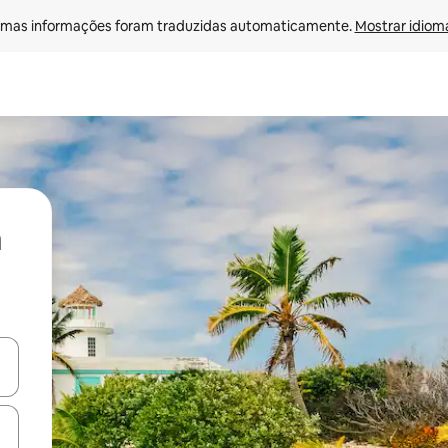
mas informações foram traduzidas automaticamente. 
Mostrar idioma
ore-os usando as seta para cima e para baixo do teclado ou tocando e