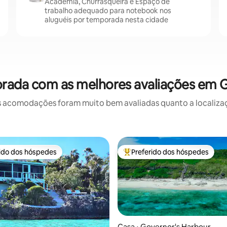
Academia, Churrasqueira e Espaço de
trabalho adequado para notebook nos
aluguéis por temporada nesta cidade
rada com as melhores avaliações em 
 acomodações foram muito bem avaliadas quanto a localizaçã
rido dos hóspedes
Preferido dos hóspedes
 melhores preferidos dos hóspedes
Entre os melhores preferidos d
Casa ⋅ Governor's Harbour