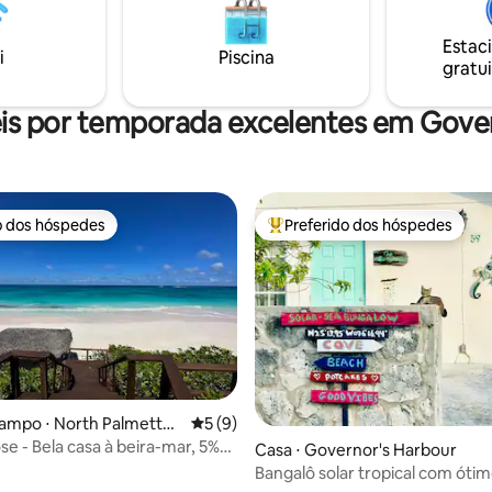
Estac
i
Piscina
gratui
is por temporada excelentes em Gove
o dos hóspedes
Preferido dos hóspedes
o dos hóspedes
Entre os melhores preferidos d
ampo ⋅ North Palmetto
5 de uma avaliação média de 5, 9 avalia
5 (9)
se - Bela casa à beira-mar, 5%
Casa ⋅ Governor's Harbour
nto
média de 5, 62 avaliações
Bangalô solar tropical com óti