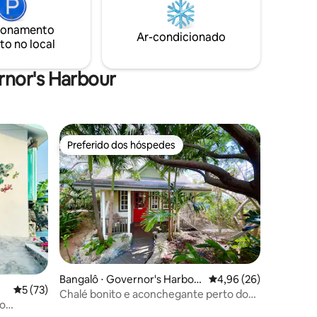
ionamento
Ar-condicionado
to no local
rnor's Harbour
Preferido dos hóspedes
os hóspedes
Preferido dos hóspedes
ções
Bangalô ⋅ Governor's Harbou
4,96 de uma avaliação
4,96 (26)
5 de uma avaliação média de 5, 73 avaliações
5 (73)
r
Chalé bonito e aconchegante perto do
mo
porto e da praia do governador