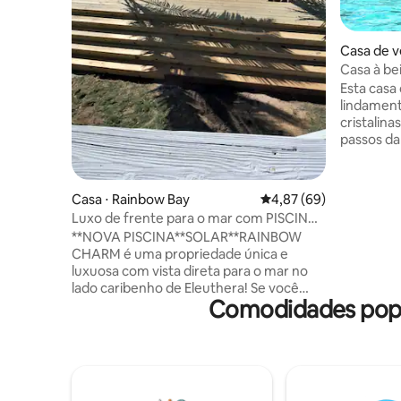
Casa de v
h
Casa à be
Ten Bay
Esta casa
lindament
cristalina
passos da
principal
vistas de
hóspedes 
Casa ⋅ Rainbow Bay
4,87 de uma avaliação 
4,87 (69)
podem se
Luxo de frente para o mar com PISCINA
size, tor
e energia solar *Rainbow Charm*
**NOVA PISCINA**SOLAR**RAINBOW
para um o
CHARM é uma propriedade única e
totalment
luxuosa com vista direta para o mar no
gás gour
lado caribenho de Eleuthera! Se você
cozinhar.
Comodidades popu
estava procurando uma casa com as
reserva, 
vistas mais incríveis do oceano de todos
grelha, c
os quartos, você a encontrou! Esta
praia vari
propriedade é um loft em forma de A
do paraís
com 3 quartos/2,5 banheiros que
oferece muitas atividades. Por favor,