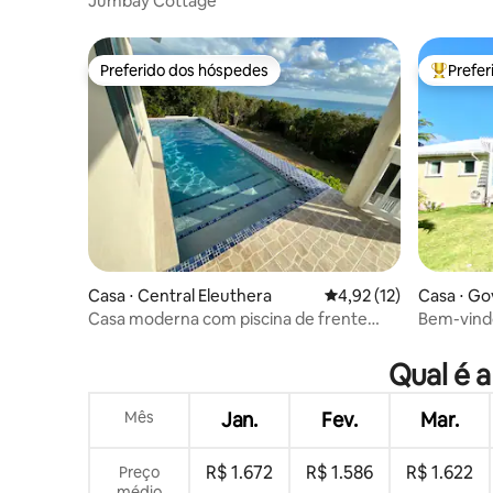
Jumbay Cottage
Preferido dos hóspedes
Prefe
Preferido dos hóspedes
Entre os
Casa ⋅ Central Eleuthera
4,92 de uma avaliação 
4,92 (12)
Casa ⋅ Go
Casa moderna com piscina de frente
Bem-vind
para o mar do Caribe — ótima para
céu na Te
mergulho de snorkel!
Qual é a
Mês
Jan.
Fev.
Mar.
R$ 1.672
R$ 1.586
R$ 1.622
Preço
médio