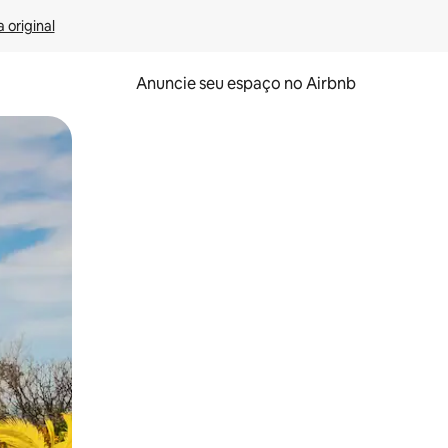
 original
Anuncie seu espaço no Airbnb
 deslizando o dedo na tela.