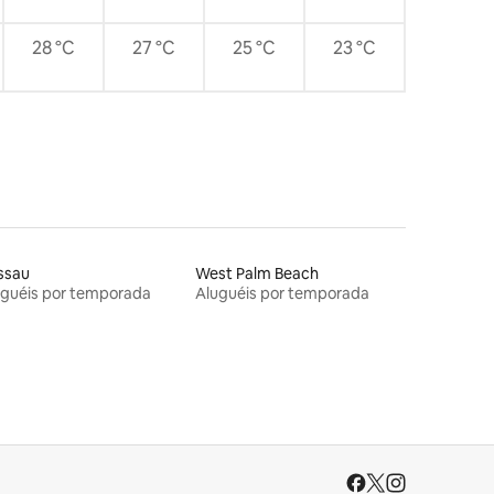
28 °C
27 °C
25 °C
23 °C
ssau
West Palm Beach
uguéis por temporada
Aluguéis por temporada