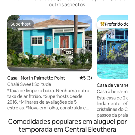
outros aspectos.
Superhost
Preferido dos 
Superhost
Entre os melhore
Casa ⋅ North Palmetto Point
5 de uma avaliação média d
5 (3)
Chalé Sweet Solitude
Casa de veraneio 
*Taxa de limpeza baixa. Nenhuma outra
h
Casa à beira-mar 
taxa de anfitrião. *Superhosts desde
Ten Bay
Esta casa de 2 cam
2016. *Milhares de avaliações de 5
lindamente refor
estrelas. *Nova em folha, construída em
cristalinas do Cari
2026.* *Experiência local nas Bahamas,
passos da praia de
não uma armadilha para turistas.
Comodidades populares em aluguel por
principal tem uma
*Localização excelente para explorar a
vistas deslumbran
temporada em Central Eleuthera
ilha.* *Perto de praias, bares,
hóspedes tem 2 ca