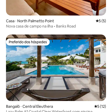
Casa ⋅ North Palmetto Point
5 de uma 
5 (5)
Nova casa de campo na ilha • Banks Road
Preferido dos hóspedes
Preferido dos hóspedes
Bangalô ⋅ Central Eleuthera
5 de uma a
5 (12)
Lazy Palm #1 Crystal Clear Waterfront com piscina