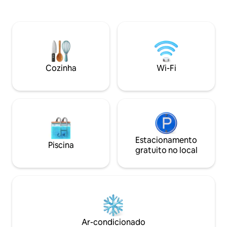
restaurantes e lojas de alimentação.*
podem se convert
*Equipamento de snorkel GRATUITO,
size, tornando es
estacionamento no local, Wi-Fi Star-Link.
para um ou dois ca
*Ar-condicionado, Smart TV de 50",
totalmente mobili
cozinha completa, chuveiro. *O
gás gourmet para
proprietário aluga SUVs com desconto
cozinhar. Complet
para os hóspedes. *Passeios com
de reserva, um sis
Cozinha
Wi-Fi
desconto para os nossos hóspedes para
TV, grelha, caiaq
ver os porcos-nadadores, passeios de
praia variados, ve
snorkel, pesca, passeios turísticos, etc.
do paraíso!
Estacionamento
Piscina
gratuito no local
Ar-condicionado