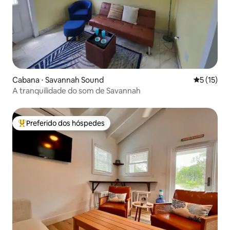
Cabana ⋅ Savannah Sound
5 de uma a
5 (15)
A tranquilidade do som de Savannah
Preferido dos hóspedes
Entre os melhores preferidos dos hóspedes