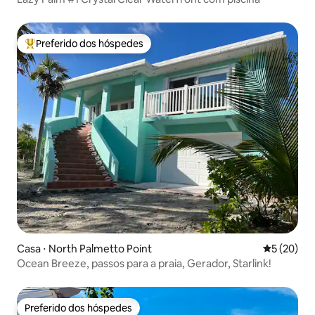
Preferido dos hóspedes
Entre os melhores preferidos dos hóspedes
Casa ⋅ North Palmetto Point
5 de uma a
5 (20)
Ocean Breeze, passos para a praia, Gerador, Starlink!
Preferido dos hóspedes
Preferido dos hóspedes