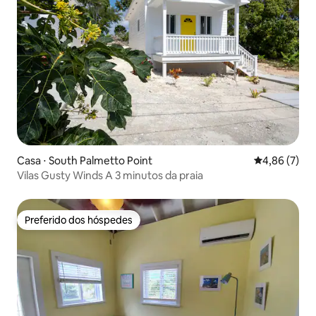
Casa ⋅ South Palmetto Point
4,86 de uma 
4,86 (7)
Vilas Gusty Winds A 3 minutos da praia
Preferido dos hóspedes
Preferido dos hóspedes