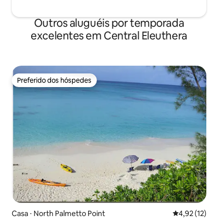
Outros aluguéis por temporada
excelentes em Central Eleuthera
Preferido dos hóspedes
Preferido dos hóspedes
Casa ⋅ North Palmetto Point
4,92 de uma a
4,92 (12)