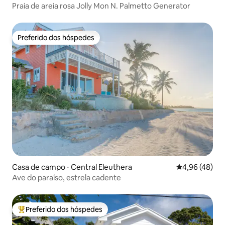
Praia de areia rosa Jolly Mon N. Palmetto Generator
Preferido dos hóspedes
Preferido dos hóspedes
Casa de campo ⋅ Central Eleuthera
4,96 de uma a
4,96 (48)
Ave do paraíso, estrela cadente
Preferido dos hóspedes
Entre os melhores preferidos dos hóspedes