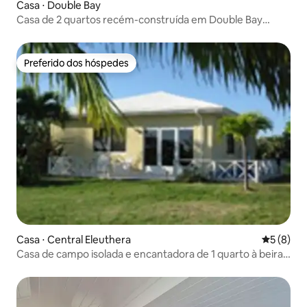
Casa ⋅ Double Bay
Casa de 2 quartos recém-construída em Double Bay
Beach.
Preferido dos hóspedes
Preferido dos hóspedes
Casa ⋅ Central Eleuthera
5 de uma 
5 (8)
Casa de campo isolada e encantadora de 1 quarto à beira-
mar