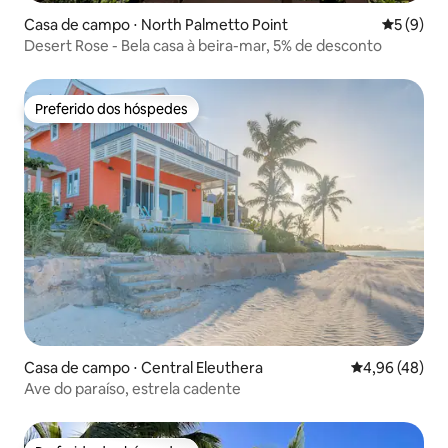
Casa de campo ⋅ North Palmetto Point
5 de uma 
5 (9)
Desert Rose - Bela casa à beira-mar, 5% de desconto
Preferido dos hóspedes
Preferido dos hóspedes
Casa de campo ⋅ Central Eleuthera
4,96 de uma a
4,96 (48)
Ave do paraíso, estrela cadente