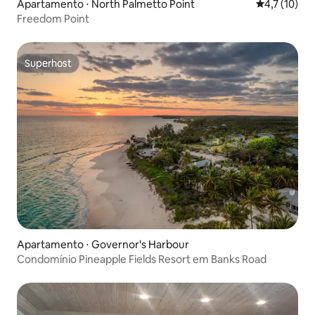
Apartamento ⋅ North Palmetto Point
4,7 de uma a
4,7 (10)
Freedom Point
Superhost
Superhost
Apartamento ⋅ Governor's Harbour
Condomínio Pineapple Fields Resort em Banks Road