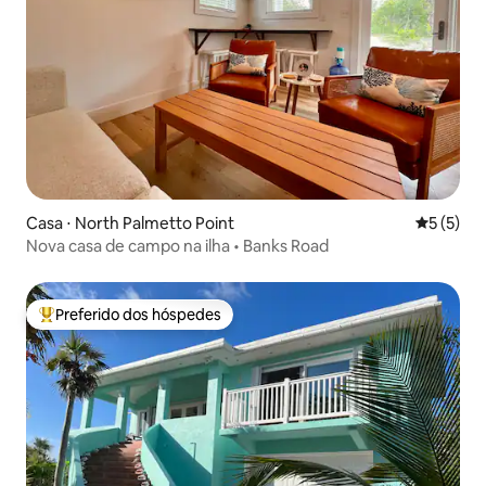
Casa ⋅ North Palmetto Point
5 de uma 
5 (5)
Nova casa de campo na ilha • Banks Road
Preferido dos hóspedes
Entre os melhores preferidos dos hóspedes