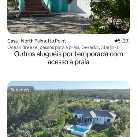
Casa ⋅ North Palmetto Point
5 de uma a
5 (20)
Ocean Breeze, passos para a praia, Gerador, Starlink!
Outros aluguéis por temporada com
acesso à praia
Superhost
Superhost