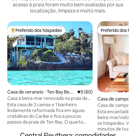
acesso à praia foram muito bem avaliadas por sua
localização, limpeza e muito mais.
Preferido dos hóspedes
Preferido dos hó
Entre os melhores preferidos dos hóspedes
Preferido dos hó
Casa de veraneio ⋅ Ten Bay Beac
5 de uma avaliação média de
5 (60)
h
Casa à beira-mar renovada na praia de
Casa de campo ⋅ 
Ten Bay
ound
Esta casa de 2 camas e 1 banheiro
Casa de campo ao 
lindamente reformada fica em águas
Esta encantadora 
cristalinas do Caribe e fica a poucos
beira-mar/vista p
passos da praia de Ten Bay. O quarto
os hóspedes. Você
principal tem uma cama queen size e
minutos de tudo a
vistas deslumbrantes. A cama de
Central Eleuthera: comodidades
joia bem localizada. Sunrise Cottag