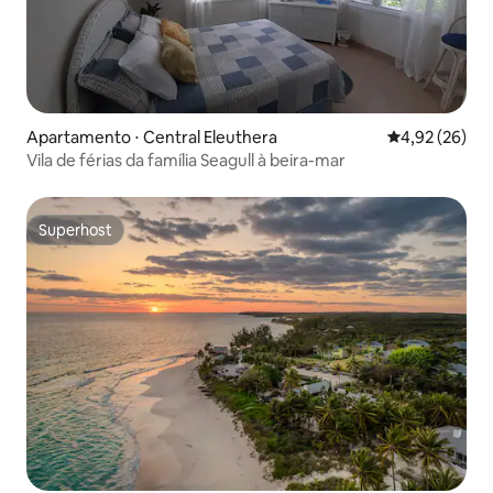
Apartamento ⋅ Central Eleuthera
4,92 de uma a
4,92 (26)
Vila de férias da família Seagull à beira-mar
Superhost
Superhost