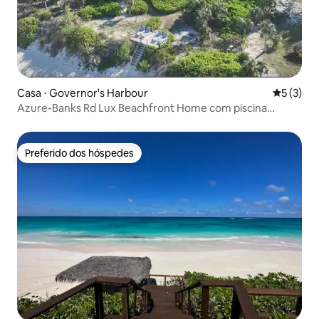
Casa ⋅ Governor's Harbour
5 de uma 
5 (3)
Azure-Banks Rd Lux Beachfront Home com piscina
aquecida
Preferido dos hóspedes
Preferido dos hóspedes