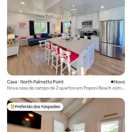
Casa ⋅ North Palmetto Point
Novo lugar
Novo
Nova casa de campo de 2 quartos em Poponi Beach com
gerador
Preferido dos hóspedes
Entre os melhores preferidos dos hóspedes