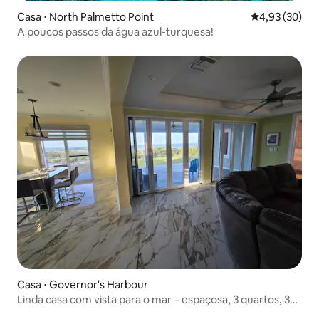
Casa ⋅ North Palmetto Point
4,93 de uma a
4,93 (30)
A poucos passos da água azul-turquesa!
Casa ⋅ Governor's Harbour
Linda casa com vista para o mar – espaçosa, 3 quartos, 3
banheiros e 1 lavabo