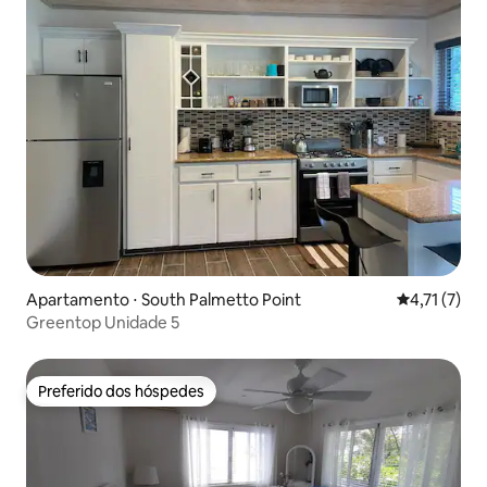
Apartamento ⋅ South Palmetto Point
4,71 de uma 
4,71 (7)
Greentop Unidade 5
Preferido dos hóspedes
Preferido dos hóspedes