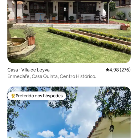
Casa ⋅ Villa de Leyva
4,98 de uma ava
4,98 (276)
Enmedafe, Casa Quinta, Centro Histórico.
Preferido dos hóspedes
Entre os melhores preferidos dos hóspedes