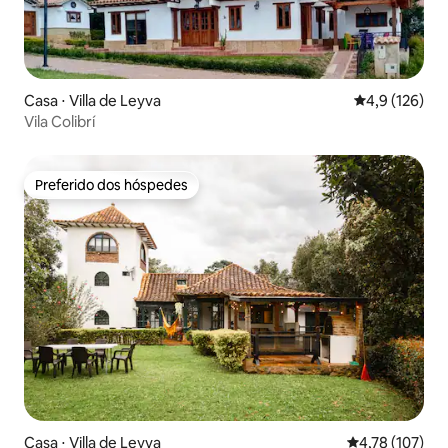
Casa ⋅ Villa de Leyva
4,9 de uma av
4,9 (126)
Vila Colibrí
Preferido dos hóspedes
Preferido dos hóspedes
Casa ⋅ Villa de Leyva
4,78 de uma av
4,78 (107)