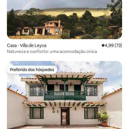
Casa ⋅ Villa de Leyva
4,99 de uma a
4,99 (73)
Natureza e conforto: uma acomodação única
Preferido dos hóspedes
Preferido dos hóspedes