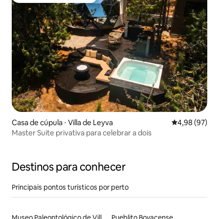
Preferido dos hóspedes
Casa de cúpula ⋅ Villa de Leyva
4,98 de uma a
4,98 (97)
Master Suite privativa para celebrar a dois
Destinos para conhecer
Principais pontos turísticos por perto
Museo Paleontológico de Villa de Leyva
Pueblito Boyacense