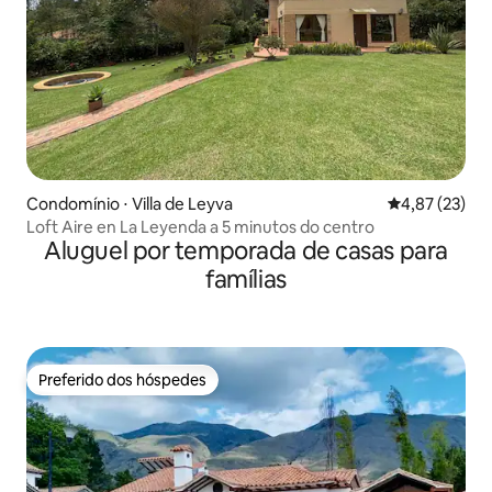
Condomínio ⋅ Villa de Leyva
4,87 de uma a
4,87 (23)
Loft Aire en La Leyenda a 5 minutos do centro
Aluguel por temporada de casas para
famílias
Preferido dos hóspedes
Preferido dos hóspedes