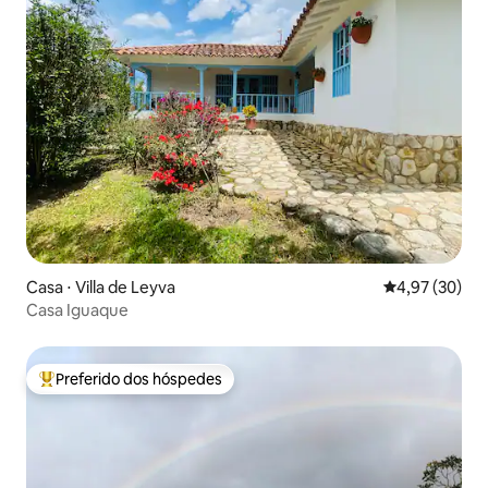
Casa ⋅ Villa de Leyva
4,97 de uma a
4,97 (30)
Casa Iguaque
Preferido dos hóspedes
Entre os melhores preferidos dos hóspedes