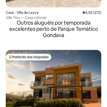
Casa ⋅ Villa de Leyva
4,92 de uma av
4,92 (272)
Villa Tina — Casa colonial
Outros aluguéis por temporada
excelentes perto de Parque Temático
Gondava
Preferido dos hóspedes
Entre os melhores preferidos dos hóspedes