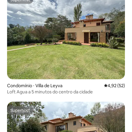
Superhost
Condomínio ⋅ Villa de Leyva
4,92 de uma a
4,92 (52)
Loft Agua a 5 minutos do centro da cidade
Superhost
Superhost