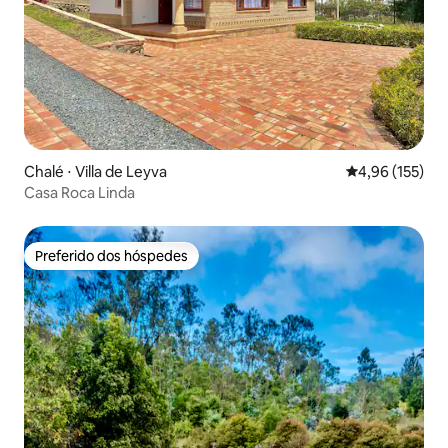
Chalé ⋅ Villa de Leyva
4,96 de uma av
4,96 (155)
Casa Roca Linda
Preferido dos hóspedes
Preferido dos hóspedes