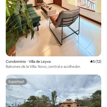
Condomínio ⋅ Villa de Leyva
5 de uma a
5 (12)
Balcones de la Villa: Novo, central e acolhedor.
Superhost
Superhost