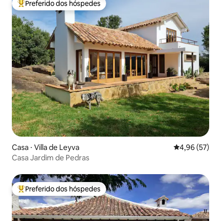
Preferido dos hóspedes
Entre os melhores preferidos dos hóspedes
Casa ⋅ Villa de Leyva
4,96 de uma a
4,96 (57)
Casa Jardim de Pedras
Preferido dos hóspedes
Entre os melhores preferidos dos hóspedes