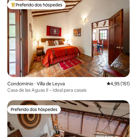
Preferido dos hóspedes
Entre os melhores preferidos dos hóspedes
Condomínio ⋅ Villa de Leyva
4,95 de uma av
4,95 (151)
Casa de las Aguas II – Ideal para casais
Preferido dos hóspedes
Preferido dos hóspedes