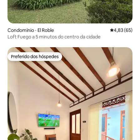
Condomínio ⋅ El Roble
4,83 de uma a
4,83 (65)
Loft Fuego a 5 minutos do centro da cidade
Preferido dos hóspedes
Preferido dos hóspedes