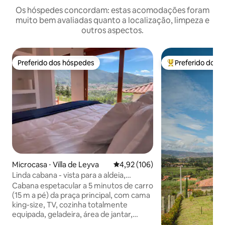
Os hóspedes concordam: estas acomodações foram
muito bem avaliadas quanto a localização, limpeza e
outros aspectos.
Preferido dos hóspedes
Preferido dos 
Preferido dos hóspedes
Entre os melhore
Microcasa ⋅ Villa de Leyva
4,92 de uma avaliação média de 
4,92 (106)
Linda cabana - vista para a aldeia,
cozinha, Wi-Fi e TV
Cabana espetacular a 5 minutos de carro
(15 m a pé) da praça principal, com cama
king-size, TV, cozinha totalmente
equipada, geladeira, área de jantar,
banheiro privativo com água quente e