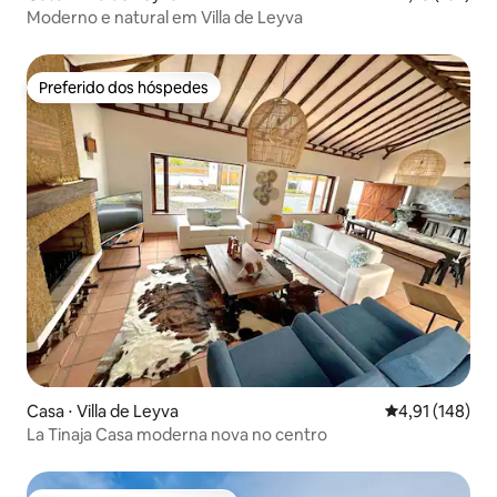
Moderno e natural em Villa de Leyva
Preferido dos hóspedes
Preferido dos hóspedes
Casa ⋅ Villa de Leyva
4,91 de uma av
4,91 (148)
La Tinaja Casa moderna nova no centro