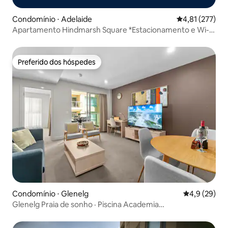
Condomínio ⋅ Adelaide
4,81 de uma av
4,81 (277)
Apartamento Hindmarsh Square *Estacionamento e Wi-Fi
gratuitos*
Preferido dos hóspedes
Preferido dos hóspedes
Condomínio ⋅ Glenelg
4,9 de uma a
4,9 (29)
Glenelg Praia de sonho · Piscina Academia
Estacionamento Wi-Fi