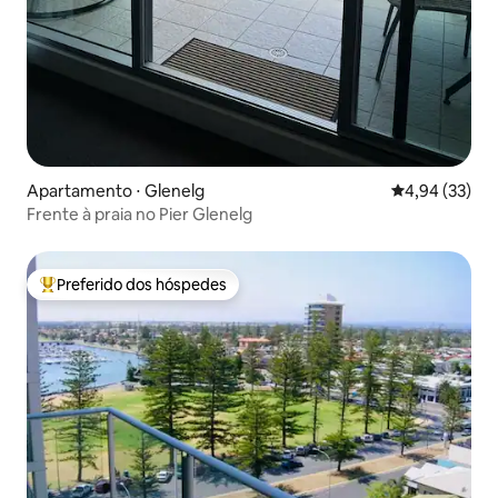
Apartamento ⋅ Glenelg
4,94 de uma a
4,94 (33)
Frente à praia no Pier Glenelg
Preferido dos hóspedes
Entre os melhores preferidos dos hóspedes