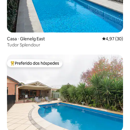
Casa ⋅ Glenelg East
4,97 de uma a
4,97 (30)
Tudor Splendour
Preferido dos hóspedes
Entre os melhores preferidos dos hóspedes