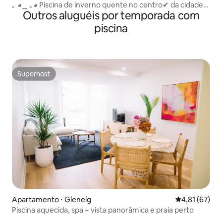
｡ ◕‿ ｡◕ Piscina de inverno quente no centro✔ da cidade✔
Outros aluguéis por temporada com
restaurantes✔ Bares✔
piscina
Superhost
Superhost
Apartamento ⋅ Glenelg
4,81 de uma a
4,81 (67)
Piscina aquecida, spa + vista panorâmica e praia perto