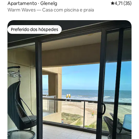
Apartamento ⋅ Glenelg
4,71 de uma a
4,71 (35)
Warm Waves — Casa com piscina e praia
Preferido dos hóspedes
Preferido dos hóspedes