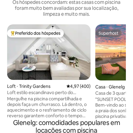
Os hóspedes concordam: estas casas com piscina
foram muito bem avaliadas por sua localização,
limpeza e muito mais.
Preferido dos hóspedes
Superhost
Entre os melhores preferidos dos hóspedes
Superhost
Loft ⋅ Trinity Gardens
4,97 de uma avaliação média de 
4,97 (400)
Casa ⋅ Glenelg No
Loft estilo escandinavo perto do
Casa de 3 quartos
cosmopolita Norwood Parade
Glenelg - Piscina p
Mergulhe na piscina compartilhada e
"SUNSET POOL HO
depois faça um churrasco. Lá dentro, o
Bem-vindo ao seu 
aquecimento e o resfriamento de ciclo
a praia dos sonho
reverso garantem conforto o tempo
piscina privativa à
Glenelg: comodidades populares em
todo. Uma TV de tela ampla e Foxtel
incrivelmente rar
oferecem entretenimento, com linho
casa de 3 quartos
locações com piscina
francês e produtos orgânicos de luxo