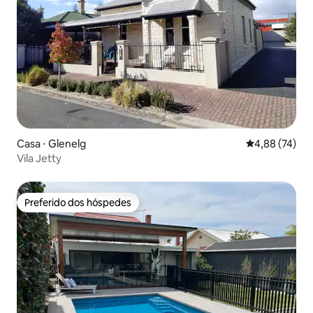
Casa ⋅ Glenelg
4,88 de uma a
4,88 (74)
Vila Jetty
Preferido dos hóspedes
Preferido dos hóspedes