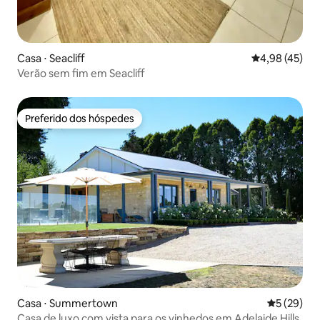
Casa ⋅ Seacliff
4,98 de uma a
4,98 (45)
Verão sem fim em Seacliff
Preferido dos hóspedes
Preferido dos hóspedes
Casa ⋅ Summertown
5 de uma a
5 (29)
Casa de luxo com vista para os vinhedos em Adelaide Hills