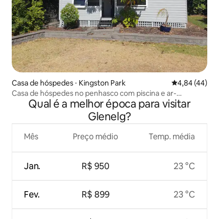
Casa de hóspedes ⋅ Kingston Park
4,84 de uma a
4,84 (44)
Casa de hóspedes no penhasco com piscina e ar-
Qual é a melhor época para visitar
condicionado novo (25)
Glenelg?
Mês
Preço médio
Temp. média
Jan.
R$ 950
23 °C
Fev.
R$ 899
23 °C