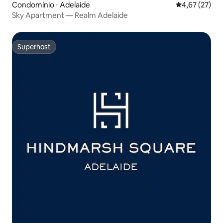
Condomínio ⋅ Adelaide
4,67 de uma a
4,67 (27)
Sky Apartment — Realm Adelaide
Superhost
Superhost