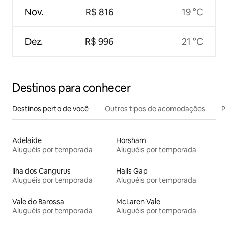
Nov.
R$ 816
19 °C
Dez.
R$ 996
21 °C
Destinos para conhecer
Destinos perto de você
Outros tipos de acomodações
Pr
Adelaide
Horsham
Aluguéis por temporada
Aluguéis por temporada
Ilha dos Cangurus
Halls Gap
Aluguéis por temporada
Aluguéis por temporada
Vale do Barossa
McLaren Vale
Aluguéis por temporada
Aluguéis por temporada