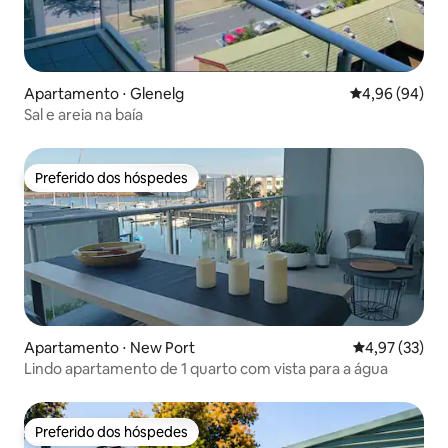
Apartamento ⋅ Glenelg
4,96 de uma av
4,96 (94)
Sal e areia na baía
Preferido dos hóspedes
Preferido dos hóspedes
Apartamento ⋅ New Port
4,97 de uma a
4,97 (33)
Lindo apartamento de 1 quarto com vista para a água
Preferido dos hóspedes
Preferido dos hóspedes