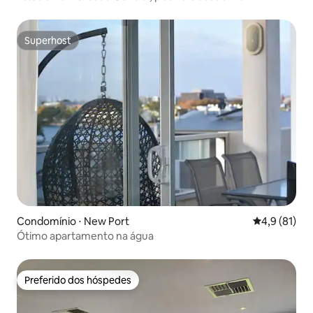
Superhost
Superhost
Condomínio ⋅ New Port
4,9 de uma a
4,9 (81)
Ótimo apartamento na água
Preferido dos hóspedes
Preferido dos hóspedes