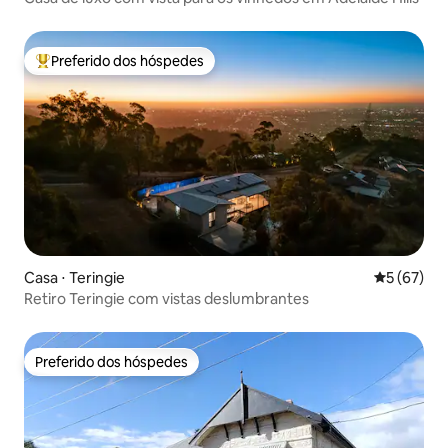
Preferido dos hóspedes
Entre os melhores preferidos dos hóspedes
Casa ⋅ Teringie
5 de uma a
5 (67)
Retiro Teringie com vistas deslumbrantes
Preferido dos hóspedes
Preferido dos hóspedes