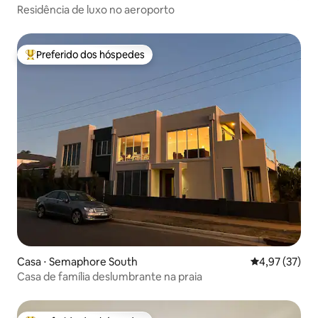
Residência de luxo no aeroporto
Preferido dos hóspedes
Entre os melhores preferidos dos hóspedes
Casa ⋅ Semaphore South
4,97 de uma a
4,97 (37)
Casa de família deslumbrante na praia