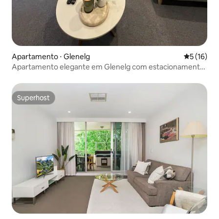
Apartamento ⋅ Glenelg
5 de uma a
5 (16)
Apartamento elegante em Glenelg com estacionamento
gratuito
Superhost
Superhost