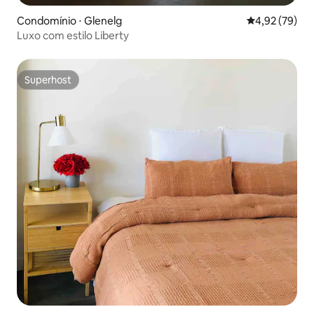
Condomínio ⋅ Glenelg
4,92 de uma a
4,92 (79)
Luxo com estilo Liberty
Superhost
Superhost