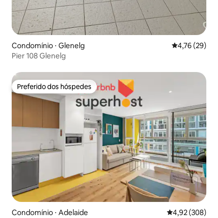
Condomínio ⋅ Glenelg
4,76 de uma a
4,76 (29)
Pier 108 Glenelg
Preferido dos hóspedes
Preferido dos hóspedes
Condomínio ⋅ Adelaide
4,92 de uma ava
4,92 (308)