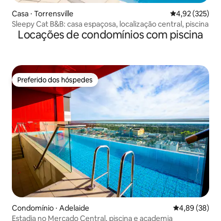
Casa ⋅ Torrensville
4,92 de uma av
4,92 (325)
Sleepy Cat B&B: casa espaçosa, localização central, piscina
Locações de condomínios com piscina
Preferido dos hóspedes
Preferido dos hóspedes
Condomínio ⋅ Adelaide
4,89 de uma a
4,89 (38)
Estadia no Mercado Central, piscina e academia