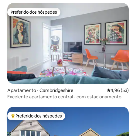
Preferido dos hóspedes
Preferido dos hóspedes
Apartamento ⋅ Cambridgeshire
4,96 de uma a
4,96 (53)
Excelente apartamento central - com estacionamento!
Preferido dos hóspedes
Entre os melhores preferidos dos hóspedes