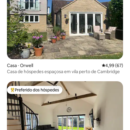
Casa ⋅ Orwell
4,99 de uma a
4,99 (67)
Casa de hóspedes espaçosa em vila perto de Cambridge
Preferido dos hóspedes
Entre os melhores preferidos dos hóspedes