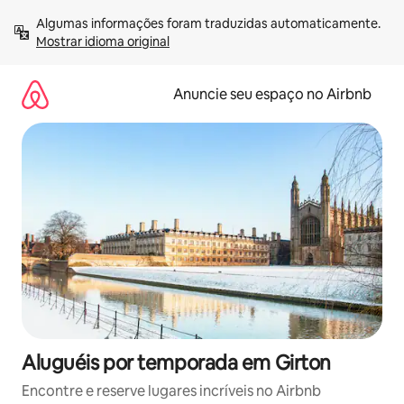
Pular
Algumas informações foram traduzidas automaticamente. 
para
Mostrar idioma original
o
conteúdo
Anuncie seu espaço no Airbnb
Aluguéis por temporada em Girton
Encontre e reserve lugares incríveis no Airbnb