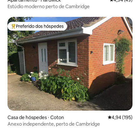
Estúdio moderno perto de Cambridge
Preferido dos hóspedes
Entre os melhores preferidos dos hóspedes
Casa de hóspedes ⋅ Coton
4,94 de uma av
4,94 (195)
Anexo independente, perto de Cambridge