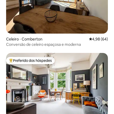
Celeiro ⋅ Comberton
4,98 de uma av
4,98 (64)
Conversão de celeiro espaçosa e moderna
Preferido dos hóspedes
Entre os melhores preferidos dos hóspedes