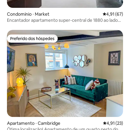
Condomínio ⋅ Market
4,91 de uma a
4,91 (67)
Encantador apartamento super-central de 1880 ao lado
do rio/parque
Preferido dos hóspedes
Preferido dos hóspedes
Apartamento ⋅ Cambridge
4,91 de uma a
4,91 (23)
Ótima localização! Apartamento de um quarto perto do