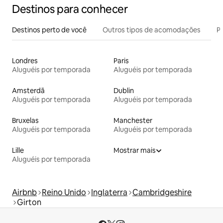
Destinos para conhecer
Destinos perto de você
Outros tipos de acomodações
Pr
Londres
Paris
Aluguéis por temporada
Aluguéis por temporada
Amsterdã
Dublin
Aluguéis por temporada
Aluguéis por temporada
Bruxelas
Manchester
Aluguéis por temporada
Aluguéis por temporada
Lille
Mostrar mais
Aluguéis por temporada
Airbnb
Reino Unido
Inglaterra
Cambridgeshire
Girton