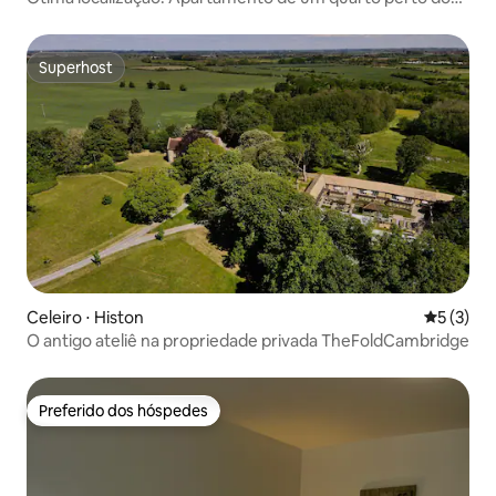
rio
Superhost
Superhost
Celeiro ⋅ Histon
5 de uma 
5 (3)
O antigo ateliê na propriedade privada TheFoldCambridge
Preferido dos hóspedes
Preferido dos hóspedes