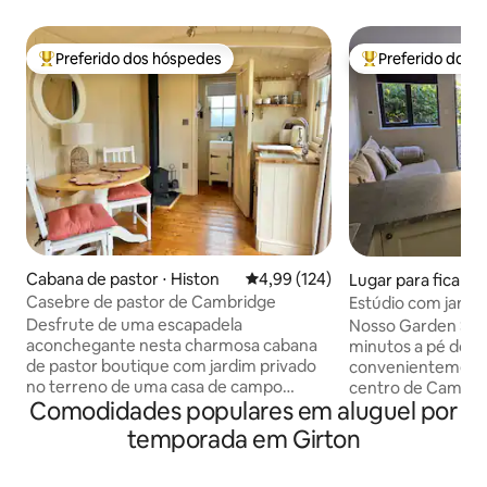
Preferido dos hóspedes
Preferido dos 
Entre os melhores preferidos dos hóspedes
Entre os melhore
Cabana de pastor ⋅ Histon
4,99 de uma avaliação média de 
4,99 (124)
Lugar para ficar 
ire
Casebre de pastor de Cambridge
Estúdio com jardim
Desfrute de uma escapadela
Nosso Garden Studi
aconchegante nesta charmosa cabana
minutos a pé do c
de pastor boutique com jardim privado
convenientemente
no terreno de uma casa de campo
centro de Cambri
Comodidades populares em aluguel por
histórica com telhado de palha.
lindamente proje
Convenientemente localizado para
king size e um sof
temporada em Girton
explorar Cambridge e arredores, com
aquecido e persia
estacionamento gratuito no local, um
garantindo uma a