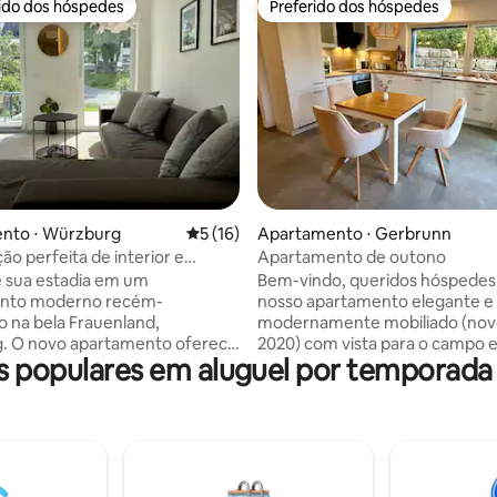
rido dos hóspedes
Preferido dos hóspedes
 melhores preferidos dos hóspedes
Preferido dos hóspedes
édia de 5, 185 avaliações
nto ⋅ Würzburg
5 de uma avaliação média de 5, 16 avalia
5 (16)
Apartamento ⋅ Gerbrunn
o perfeita de interior e
Apartamento de outono
 sua estadia em um
Bem-vindo, queridos hóspedes
nto moderno recém-
nosso apartamento elegante e
o na bela Frauenland,
modernamente mobiliado (novo
. O novo apartamento oferece
2020) com vista para o campo e
 populares em aluguel por temporada
nte iluminado e acolhedor com
jardim interno. O espaçoso te
forto – fresco no verão,
churrasqueira, cadeira suspens
o inverno. Um destaque
conjunto de assentos convida 
é o amplo terraço, perfeito para
horas aconchegantes, enquan
 manhã ou para relaxar. A área
mergulho na piscina de borda in
 também possui muitos espaços
aquecida de 1,5 m de profundi
ais para diversão ao ar livre.
proporciona refresco entre (us