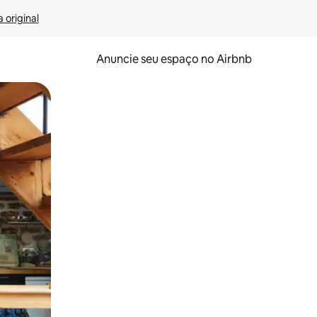
 original
Anuncie seu espaço no Airbnb
 deslizando o dedo na tela.