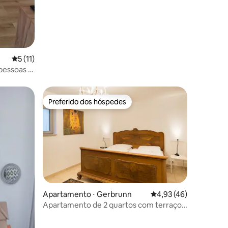
ções
5 de uma avaliação média de 5, 11 avaliações
5 (11)
essoas •
 vinícolas
Preferido dos hóspedes
os hóspedes
Preferido dos hóspedes
ções
Apartamento ⋅ Gerbrunn
4,93 de uma avaliação
4,93 (46)
Apartamento de 2 quartos com terraço
em Gerbrunn