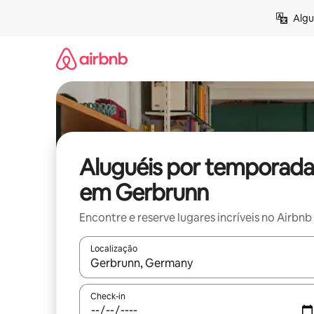
Pular
Algu
para
o
conteúdo
Aluguéis por temporada
em Gerbrunn
Encontre e reserve lugares incríveis no Airbnb
Localização
Quando os resultados estiverem disponíveis, expl
Check-in