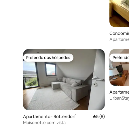
Condomín
Apartame
moderno 
Preferido dos hóspedes
Preferid
Preferido dos hóspedes
Preferid
Apartame
UrbanStay
Würzbur
Apartamento ⋅ Rottendorf
5 de uma avaliação
5 (8)
Maisonette com vista