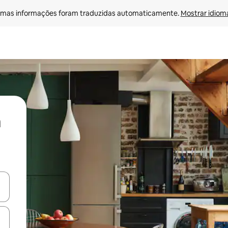
mas informações foram traduzidas automaticamente. 
Mostrar idioma
ore-os usando as seta para cima e para baixo do teclado ou tocando e