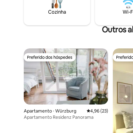
Supermerc
pessoas → Varanda ensolarada → 2x Vaga
(ônibus) 
de estacionamento → berço
Cozinha
Wi-F
(ônibus) E
min (ônib
atrás do 
Outros a
Preferido dos hóspedes
Preferid
Preferido dos hóspedes
Preferid
Apartamento ⋅ Würzburg
4,96 de uma avaliação 
4,96 (23)
Apartamento Residenz Panorama