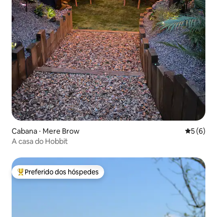
Cabana ⋅ Mere Brow
5 de uma 
5 (6)
A casa do Hobbit
Preferido dos hóspedes
Entre os melhores preferidos dos hóspedes