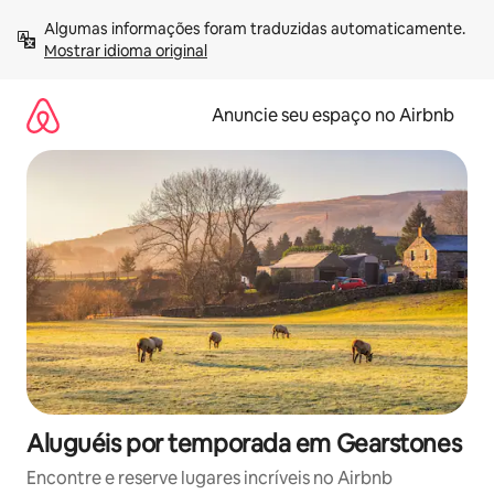
Pular
Algumas informações foram traduzidas automaticamente. 
para
Mostrar idioma original
o
conteúdo
Anuncie seu espaço no Airbnb
Aluguéis por temporada em Gearstones
Encontre e reserve lugares incríveis no Airbnb