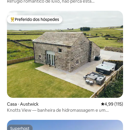
Refúgio romântico de luxo, não perca esta
oportunidade...
Preferido dos hóspedes
Entre os melhores preferidos dos hóspedes
Casa ⋅ Austwick
4,99 de uma av
4,99 (115)
Knotts View — banheira de hidromassagem e um
carregador de veículos elétricos.
Superhost