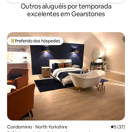
Outros aluguéis por temporada
excelentes em Gearstones
Preferido dos hóspedes
Entre os melhores preferidos dos hóspedes
Condomínio ⋅ North Yorkshire
5 de uma a
5 (37)