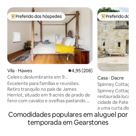
Preferido dos hóspedes
Preferido dos 
Entre os melhores preferidos dos hóspedes
Entre os melhore
Vila ⋅ Hawes
4,95 de uma avaliação média de 
4,95 (208)
Celeiro deslumbrante em 9
Casa ⋅ Dacre
acres/rio/vistas. Acomoda 6+
Excelente para famílias e reuniões.
Spinney Cottage, 
Retiro tranquilo no país de James
Spinney Cottage 
Herriot, situado em 9 acres de prado de
restaurada localiz
feno com cavalos e ovelhas pastando.
cidade de Pateley
Nade selvagem em seu mágico bosque
a uma curta distân
ou balance as pernas da ponte. Perca-se
Comodidades populares em aluguel por
Yorkshire Dales e
na natureza ou apenas desfrute das
em 1883 e cheio de
temporada em Gearstones
vistas majestosas do seu quarto.
peculiares, como 
Cozinha totalmente equipada em estilo
paredes de pedra 
casa de fazenda ao lado do salão.