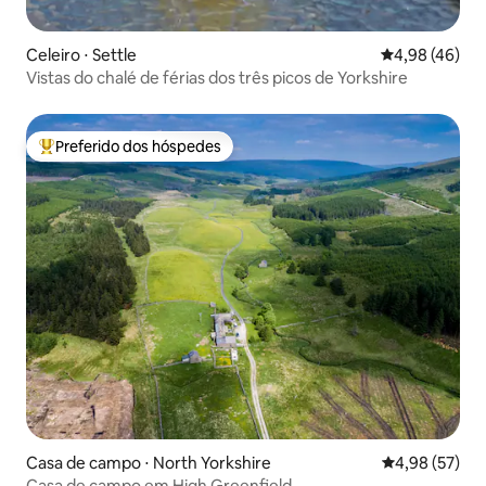
Celeiro ⋅ Settle
4,98 de uma a
4,98 (46)
Vistas do chalé de férias dos três picos de Yorkshire
Preferido dos hóspedes
Entre os melhores preferidos dos hóspedes
Casa de campo ⋅ North Yorkshire
4,98 de uma a
4,98 (57)
Casa de campo em High Greenfield