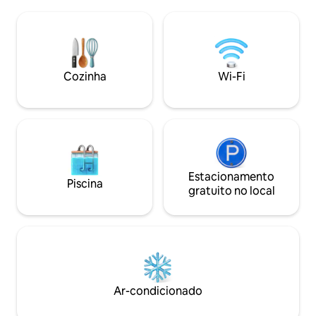
muito bem equip
Aquecimento por piso radiante.
churrasqueira, lar
Radiadores para cima. Cama king size
livre. Situado em 4
com dossel e banheiro privativo. Quarto
bosques, os hósp
adicional adjacente. Quarto King com
ao máximo a nossa 
banheiro privativo e cozinha pequena
Ideal para caminhan
Cozinha
Wi-Fi
(adequado para cadeiras de rodas)
quem está em bus
relaxante.
Estacionamento
Piscina
gratuito no local
Ar-condicionado