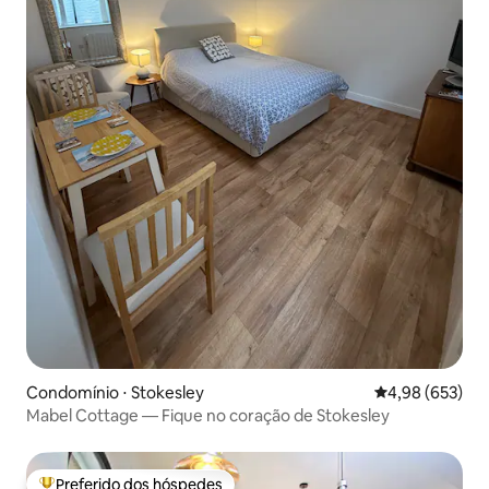
Condomínio ⋅ Stokesley
4,98 de uma ava
4,98 (653)
Mabel Cottage — Fique no coração de Stokesley
Preferido dos hóspedes