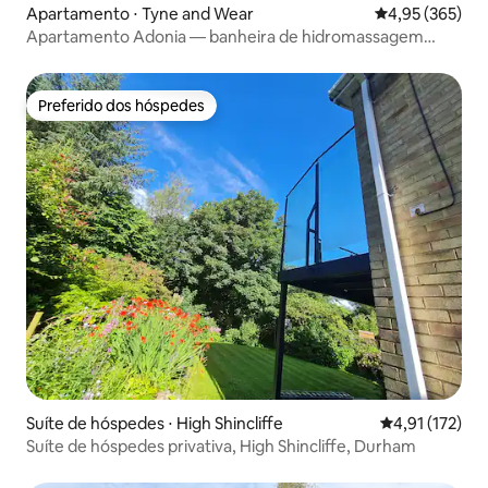
Apartamento ⋅ Tyne and Wear
4,95 de uma av
4,95 (365)
Apartamento Adonia — banheira de hidromassagem
interna
Preferido dos hóspedes
Preferido dos hóspedes
Suíte de hóspedes ⋅ High Shincliffe
4,91 de uma av
4,91 (172)
Suíte de hóspedes privativa, High Shincliffe, Durham