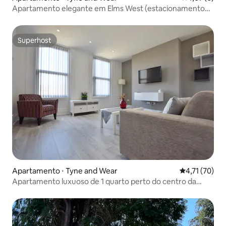
Apartamento elegante em Elms West (estacionamento
gratuito)
Superhost
Superhost
Apartamento ⋅ Tyne and Wear
4,71 de uma a
4,71 (70)
Apartamento luxuoso de 1 quarto perto do centro da
cidade