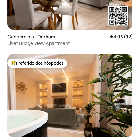
Condomínio ⋅ Durham
4,96 de uma a
4,96 (92)
Elvet Bridge View Apartment
Preferido dos hóspedes
Entre os melhores preferidos dos hóspedes