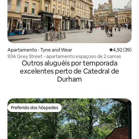
Apartamento ⋅ Tyne and Wear
4,92 de uma a
4,92 (39)
93A Grey Street - apartamento espaçoso de 2 camas
Outros aluguéis por temporada
excelentes perto de Catedral de
Durham
Preferido dos hóspedes
Preferido dos hóspedes