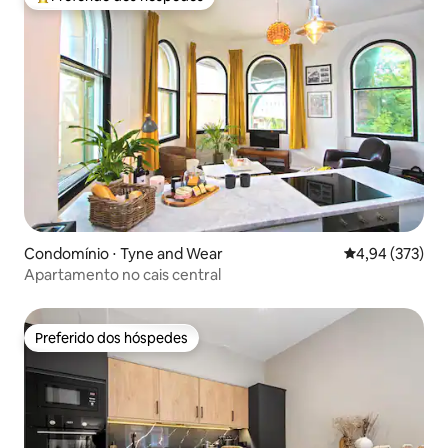
Entre os melhores preferidos dos hóspedes
Condomínio ⋅ Tyne and Wear
4,94 de uma av
4,94 (373)
Apartamento no cais central
Preferido dos hóspedes
Preferido dos hóspedes