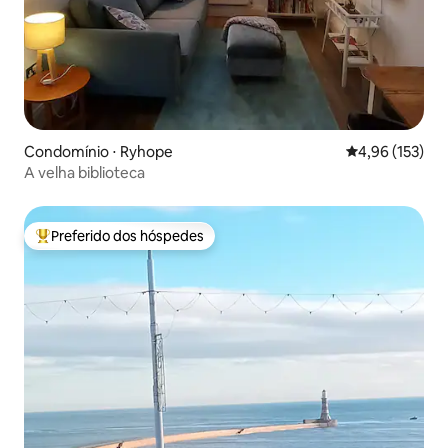
Condomínio ⋅ Ryhope
4,96 de uma av
4,96 (153)
A velha biblioteca
Preferido dos hóspedes
Entre os melhores preferidos dos hóspedes