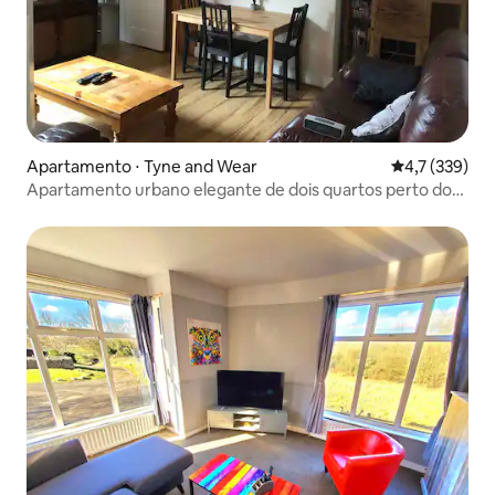
Apartamento ⋅ Tyne and Wear
4,7 de uma av
4,7 (339)
Apartamento urbano elegante de dois quartos perto do
frondoso Park and City.