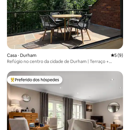
Casa ⋅ Durham
5 de uma 
5 (9)
Refúgio no centro da cidade de Durham | Terraço +
Estacionamento
Preferido dos hóspedes
Entre os melhores preferidos dos hóspedes