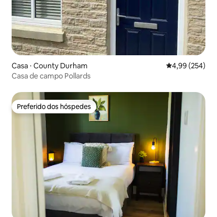
Casa ⋅ County Durham
4,99 de uma ava
4,99 (254)
Casa de campo Pollards
Preferido dos hóspedes
Preferido dos hóspedes