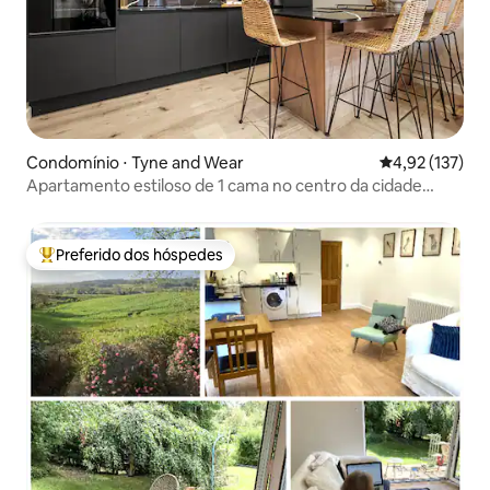
Condomínio ⋅ Tyne and Wear
4,92 de uma av
4,92 (137)
Apartamento estiloso de 1 cama no centro da cidade
(acomoda 4 pessoas)
Preferido dos hóspedes
Entre os melhores preferidos dos hóspedes