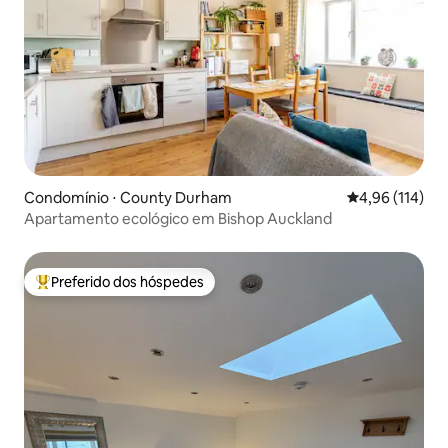
Condomínio ⋅ County Durham
4,96 de uma av
4,96 (114)
Apartamento ecológico em Bishop Auckland
Preferido dos hóspedes
Entre os melhores preferidos dos hóspedes