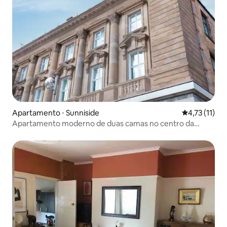
Apartamento ⋅ Sunniside
4,73 de uma a
4,73 (11)
Apartamento moderno de duas camas no centro da
cidade