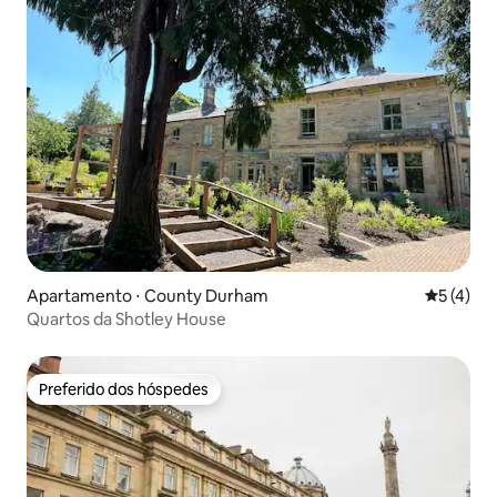
Apartamento ⋅ County Durham
5 de uma 
5 (4)
Quartos da Shotley House
Preferido dos hóspedes
Preferido dos hóspedes