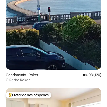
Condomínio ⋅ Roker
4,93 de uma av
4,93 (120)
O Retiro Roker
Preferido dos hóspedes
Entre os melhores preferidos dos hóspedes