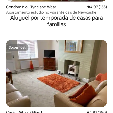
Condomínio ⋅ Tyne and Wear
4,97 de uma av
4,97 (156)
Apartamento estúdio no vibrante cais de Newcastle
Aluguel por temporada de casas para
famílias
Superhost
Superhost
Casa ⋅ Witton Gilbert
4,87 de uma ava
4,87 (780)