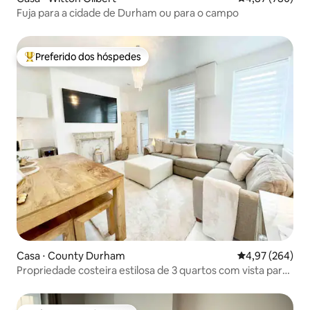
Fuja para a cidade de Durham ou para o campo
Preferido dos hóspedes
Entre os melhores preferidos dos hóspedes
Casa ⋅ County Durham
4,97 de uma ava
4,97 (264)
Propriedade costeira estilosa de 3 quartos com vista para
o mar