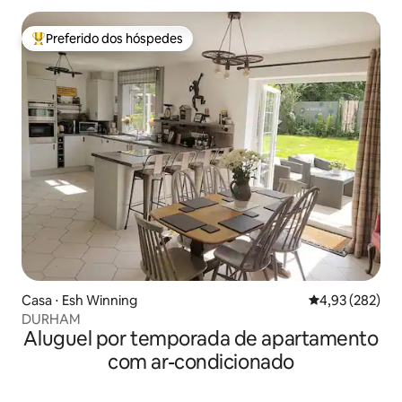
Preferido dos hóspedes
Entre os melhores preferidos dos hóspedes
Casa ⋅ Esh Winning
4,93 de uma av
4,93 (282)
DURHAM
Aluguel por temporada de apartamento
com ar-condicionado