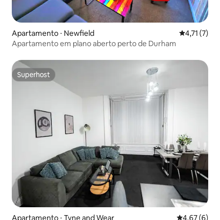
Apartamento ⋅ Newfield
4,71 de uma 
4,71 (7)
Apartamento em plano aberto perto de Durham
Superhost
Superhost
Apartamento ⋅ Tyne and Wear
4,67 de uma 
4,67 (6)