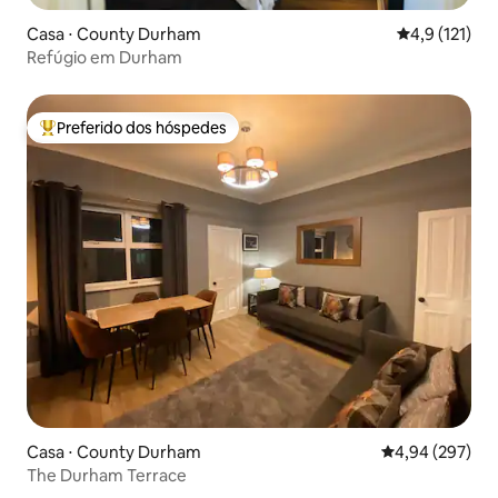
Casa ⋅ County Durham
4,9 de uma av
4,9 (121)
Refúgio em Durham
Preferido dos hóspedes
Entre os melhores preferidos dos hóspedes
Casa ⋅ County Durham
4,94 de uma ava
4,94 (297)
The Durham Terrace