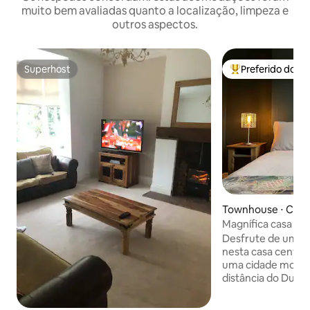
muito bem avaliadas quanto a localização, limpeza e
outros aspectos.
Superhost
Preferido dos 
Superhost
Entre os melhore
Townhouse ⋅ Coun
m
Magnífica casa na
Neville's Cross
Desfrute de uma e
nesta casa centra
uma cidade movime
distância do Durham Cen
minutos de caminh
estação ferroviári