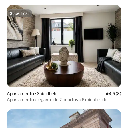
Superhost
Superhost
Apartamento ⋅ Shieldfield
4,5 de uma 
4,5 (8)
Apartamento elegante de 2 quartos a 5 minutos do
centro da cidade