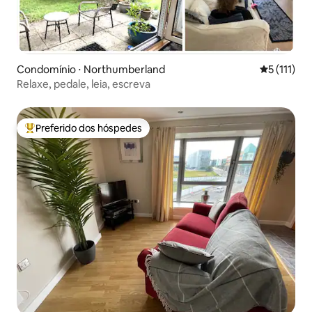
Condomínio ⋅ Northumberland
5 de uma av
5 (111)
Relaxe, pedale, leia, escreva
Preferido dos hóspedes
Entre os melhores preferidos dos hóspedes