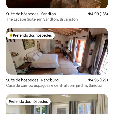
Suíte de hóspedes ⋅ Sandton
4,99 de uma av
4,99 (135)
The Escape Suite em Sandton, Bryanston
Preferido dos hóspedes
Entre os melhores preferidos dos hóspedes
Suíte de hóspedes ⋅ Randburg
4,95 de uma av
4,95 (129)
Casa de campo espaçosa e central com jardim, Sandton
Preferido dos hóspedes
Preferido dos hóspedes