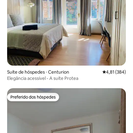
Suíte de hóspedes ⋅ Centurion
4,81 de uma av
4,81 (384)
Elegância acessível - A suíte Protea
Preferido dos hóspedes
Preferido dos hóspedes