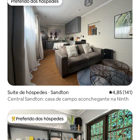
Preferido dos hóspedes
Preferido dos hóspedes
Suíte de hóspedes ⋅ Sandton
4,85 de uma av
4,85 (141)
Central Sandton: casa de campo aconchegante na Ninth
Preferido dos hóspedes
Entre os melhores preferidos dos hóspedes