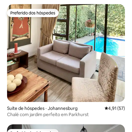
Preferido dos hóspedes
Preferido dos hóspedes
Suíte de hóspedes ⋅ Johannesburg
4,91 de uma a
4,91 (57)
Chalé com jardim perfeito em Parkhurst