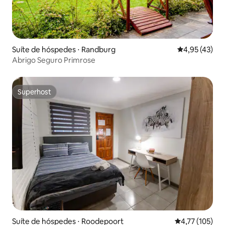
Suíte de hóspedes ⋅ Randburg
4,95 de uma a
4,95 (43)
Abrigo Seguro Primrose
Superhost
Superhost
Suíte de hóspedes ⋅ Roodepoort
4,77 de uma av
4,77 (105)