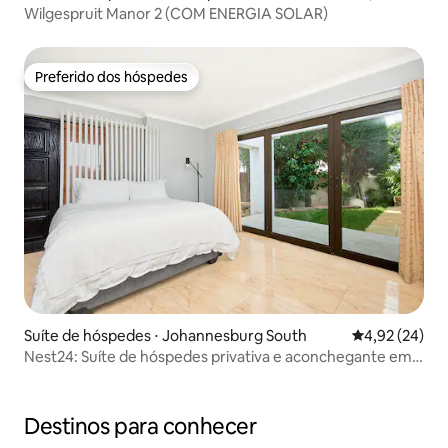
Wilgespruit Manor 2 (COM ENERGIA SOLAR)
Preferido dos hóspedes
Preferido dos hóspedes
Suíte de hóspedes ⋅ Johannesburg South
4,92 de uma a
4,92 (24)
Nest24: Suíte de hóspedes privativa e aconchegante em
Evans Park 1
Destinos para conhecer