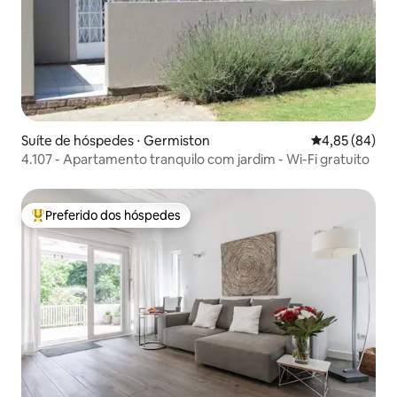
Suíte de hóspedes ⋅ Germiston
4,85 de uma a
4,85 (84)
4.107 - Apartamento tranquilo com jardim - Wi-Fi gratuito
Preferido dos hóspedes
Entre os melhores preferidos dos hóspedes