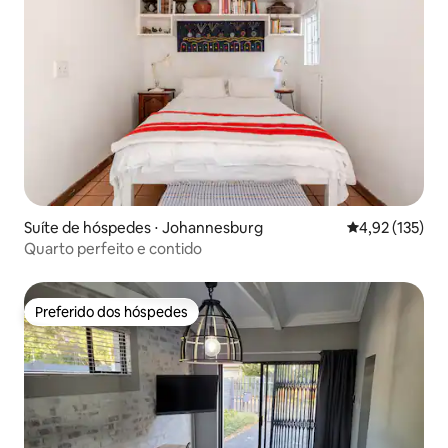
Suíte de hóspedes ⋅ Johannesburg
4,92 de uma av
4,92 (135)
Quarto perfeito e contido
Preferido dos hóspedes
Preferido dos hóspedes