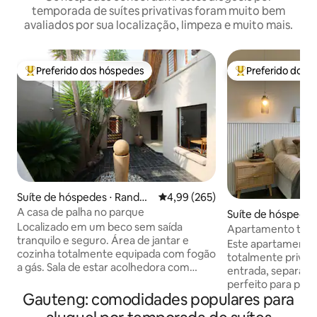
temporada de suítes privativas foram muito bem
avaliados por sua localização, limpeza e muito mais.
Preferido dos hóspedes
Preferido dos 
Entre os melhores preferidos dos hóspedes
Entre os melhore
Suíte de hóspedes ⋅ Randbu
4,99 de uma avaliação média de 
4,99 (265)
rg
A casa de palha no parque
Suíte de hóspedes
Localizado em um beco sem saída
on
Apartamento tran
tranquilo e seguro. Área de jantar e
Este apartamento 
cozinha totalmente equipada com fogão
totalmente privad
a gás. Sala de estar acolhedora com
entrada, separado 
Smart TV, Showmax/Netflix/YT. Wi-Fi
perfeito para paz 
gratuito, rápido e sem limites. 3 quartos
Gauteng: comodidades populares para
interior, você en
no andar de cima, cada um com uma
aconchegante com 