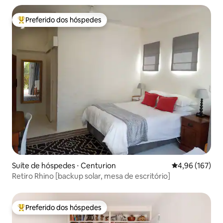
Preferido dos hóspedes
Entre os melhores preferidos dos hóspedes
Suíte de hóspedes ⋅ Centurion
4,96 de uma av
4,96 (167)
Retiro Rhino [backup solar, mesa de escritório]
Preferido dos hóspedes
Entre os melhores preferidos dos hóspedes