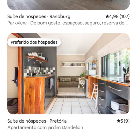
Suíte de hóspedes ⋅ Randburg
4,98 de uma av
4,98 (107)
Parkview - De bom gosto, espaçoso, seguro, reserva de
energia
Preferido dos hóspedes
Preferido dos hóspedes
Suíte de hóspedes ⋅ Pretória
5 de uma 
5 (9)
Apartamento com jardim Dandelion