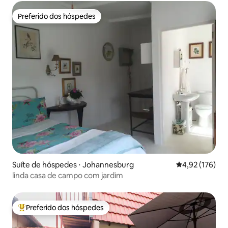
Preferido dos hóspedes
Preferido dos hóspedes
Suíte de hóspedes ⋅ Johannesburg
4,92 de uma av
4,92 (176)
linda casa de campo com jardim
Preferido dos hóspedes
Entre os melhores preferidos dos hóspedes