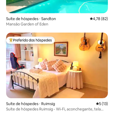
Suíte de hóspedes ⋅ Sandton
4,78 de uma a
4,78 (82)
Mansão Garden of Eden
Preferido dos hóspedes
Entre os melhores preferidos dos hóspedes
Suíte de hóspedes ⋅ Ruimsig
5 de uma a
5 (13)
Suíte de hóspedes Ruimsig - Wi-Fi, aconchegante, tela
grande, energia solar