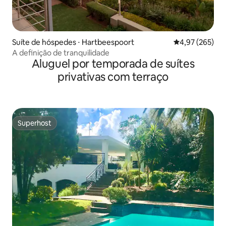
Suíte de hóspedes ⋅ Hartbeespoort
4,97 de uma av
4,97 (265)
A definição de tranquilidade
Aluguel por temporada de suítes
privativas com terraço
Superhost
Superhost