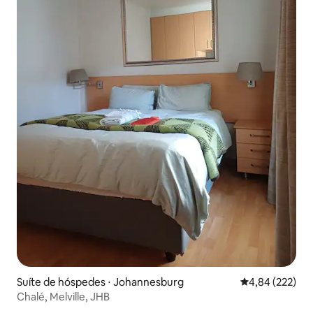
Suíte de hóspedes ⋅ Johannesburg
4,84 de uma av
4,84 (222)
Chalé, Melville, JHB