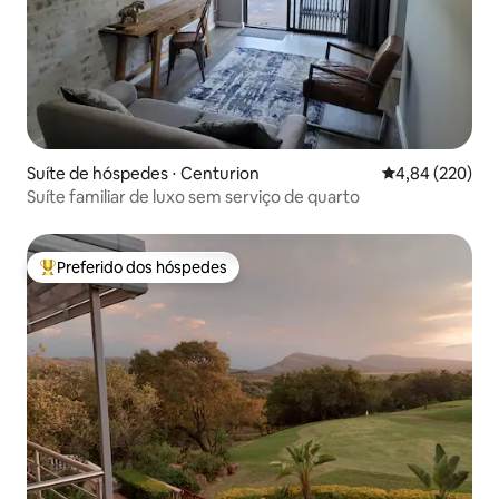
Suíte de hóspedes ⋅ Centurion
4,84 de uma ava
4,84 (220)
Suíte familiar de luxo sem serviço de quarto
Preferido dos hóspedes
Entre os melhores preferidos dos hóspedes