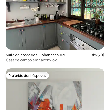
Suíte de hóspedes ⋅ Johannesburg
5 de uma a
5 (70)
Casa de campo em Saxonwold
Preferido dos hóspedes
Preferido dos hóspedes