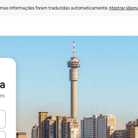
mas informações foram traduzidas automaticamente. 
Mostrar idioma
a
is
ore-os usando as seta para cima e para baixo do teclado ou tocando e