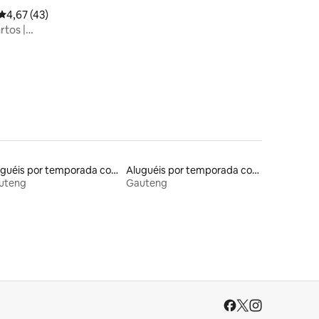
4,67 de uma avaliação média de 5, 43 avaliações
4,67 (43)
rtos |
oma
Aluguéis por temporada com banheira de hidromassagem
Aluguéis por temporada com caiaque
uteng
Gauteng