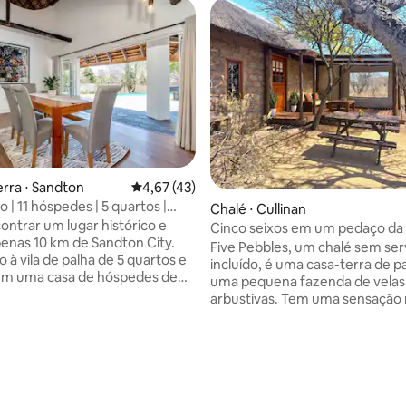
erra ⋅ Sandton
4,67 de uma avaliação média de 5, 43 avalia
4,67 (43)
xo | 11 hóspedes | 5 quartos |
Chalé ⋅ Cullinan
Energia de reserva | Boma
contrar um lugar histórico e
Cinco seixos em um pedaço da 
penas 10 km de Sandton City.
Five Pebbles, um chalé sem ser
 à vila de palha de 5 quartos e
incluído, é uma casa-terra de 
em uma casa de hóspedes de
uma pequena fazenda de velas
2000 m² (exclusivamente —
arbustivas. Tem uma sensação r
utro hóspede na propriedade
no entanto, com todos os conf
e 1º de abril de 2025). Perfeito
você precisará. O chalé é idea
estadia com a família, amigos
pausa tranquila, isolada e româ
 média de 5, 9 avaliações
 casais, os lounges de inverno e
casais. Aqui você terá uma bela
 amplos assentos e Smart TVs.
sobre os arbustos a partir do c
 limite de dados, energia extra
deck. Sente-se em silêncio e observe a