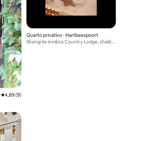
Quarto privativo ⋅ Hartbeespoort
Shangrila-innibos Country Lodge, chalé
Akulala
4,89 de uma avaliação média de 5, 9 avaliações
4,89 (9)