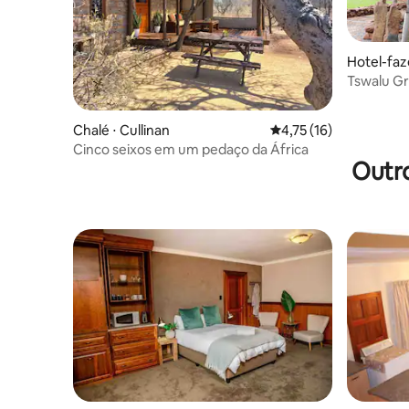
Hotel-fa
Tswalu Gr
JHB: Bao
Chalé ⋅ Cullinan
4,75 de uma avaliação 
4,75 (16)
Cinco seixos em um pedaço da África
Outro