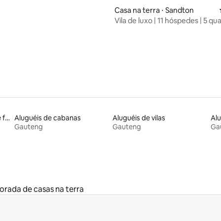
bab
Casa na terra ⋅ Sandton
Vila de luxo | 11 hóspedes | 5 qua
média de 5, 16 avaliações
Piscina | Energia de reserva | B
Aluguel por temporada de flats
Aluguéis de cabanas
Aluguéis de vilas
Gauteng
Gauteng
Ga
orada de casas na terra