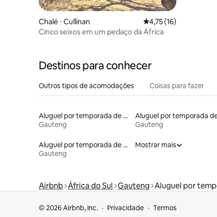
JHB: Bao
Chalé ⋅ Cullinan
4,75 de uma avaliação 
4,75 (16)
Cinco seixos em um pedaço da África
Destinos para conhecer
Outros tipos de acomodações
Coisas para fazer
Aluguel por temporada de casas de hóspedes
Gauteng
Gauteng
Aluguel por temporada de apart-hotéis
Mostrar mais
Gauteng
Airbnb
África do Sul
Gauteng
Aluguel por temp
© 2026 Airbnb, Inc.
Privacidade
Termos