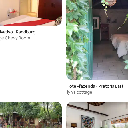
édia de 5, 306 avaliações
ivativo ⋅ Randburg
ge Chevy Room
Hotel-fazenda ⋅ Pretoria East
ilyn's cottage