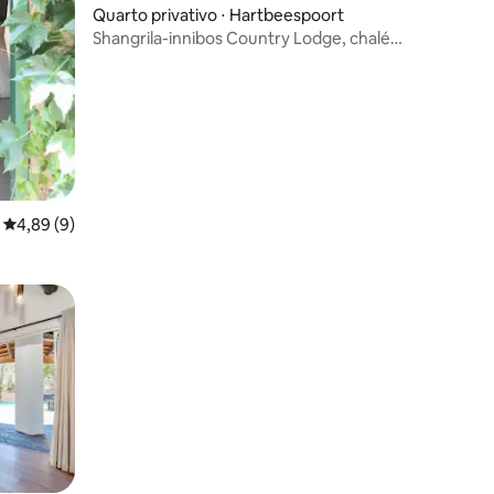
Quarto privativo ⋅ Hartbeespoort
Shangrila-innibos Country Lodge, chalé
Akulala
4,89 de uma avaliação média de 5, 9 avaliações
4,89 (9)
ções