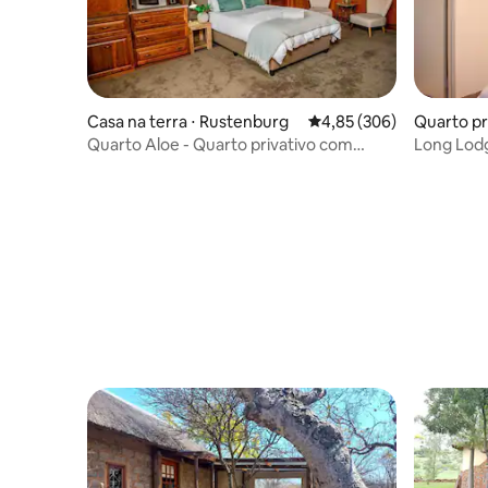
Casa na terra ⋅ Rustenburg
4,85 de uma avaliação m
4,85 (306)
Quarto pr
Quarto Aloe - Quarto privativo com
Long Lod
banheiro (Sistema SOLAR)