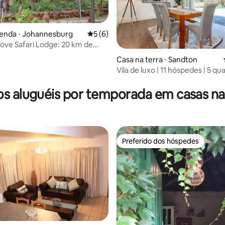
zenda ⋅ Johannesburg
5 de uma avaliação média de 5, 6 avalia
5 (6)
ove Safari Lodge: 20 km de
bab
Casa na terra ⋅ Sandton
Vila de luxo | 11 hóspedes | 5 qua
média de 5, 16 avaliações
Piscina | Energia de reserva | B
s aluguéis por temporada em casas na
Preferido dos hóspedes
Preferido dos hóspedes