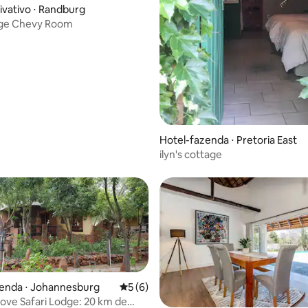
édia de 5, 306 avaliações
ivativo ⋅ Randburg
ge Chevy Room
Hotel-fazenda ⋅ Pretoria East
ilyn's cottage
zenda ⋅ Johannesburg
5 de uma avaliação média de 5, 6 avalia
5 (6)
ove Safari Lodge: 20 km de