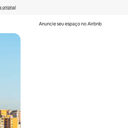
 original
Anuncie seu espaço no Airbnb
 deslizando o dedo na tela.