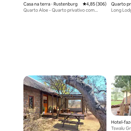
Casa na terra ⋅ Rustenburg
4,85 de uma avaliação m
4,85 (306)
Quarto pr
Quarto Aloe - Quarto privativo com
Long Lod
banheiro (Sistema SOLAR)
Hotel-fa
Tswalu Gr