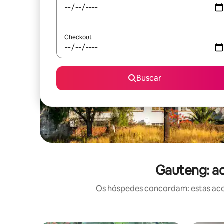
Checkout
Buscar
Gauteng: a
Os hóspedes concordam: estas acom