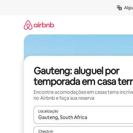
Pular
Algu
para
o
conteúdo
Gauteng: aluguel por
temporada em casa terr
Encontre acomodações em casas terra incríve
no Airbnb e faça sua reserva
Localização
Quando os resultados estiverem disponíveis, expl
Check-in