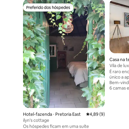
Preferido dos hóspedes
Preferido dos hóspedes
Casa na t
Vila de lu
Piscina | 
É raro en
único a a
Bem-vindo
6 camas 
terra de 
nenhum o
a partir d
para uma 
Hotel-fazenda ⋅ Pretoria East
4,89 de uma avaliação
4,89 (9)
ou outros
ilyn's cottage
verão têm
Os hóspedes ficam em uma suíte
Wi-Fi sem