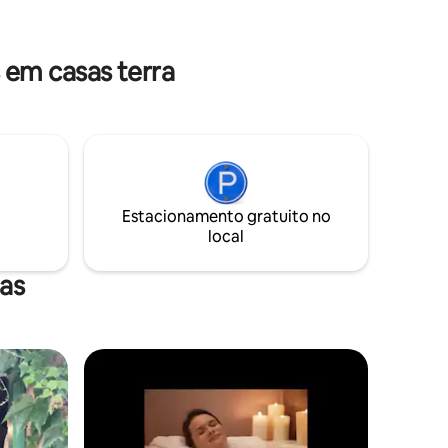
o!
rfeitos
odas as
em casas terra
Estacionamento gratuito no
local
as