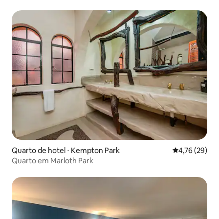
camas de solteiro
Quarto de hotel ⋅ Kempton Park
4,76 de uma a
4,76 (29)
Quarto em Marloth Park