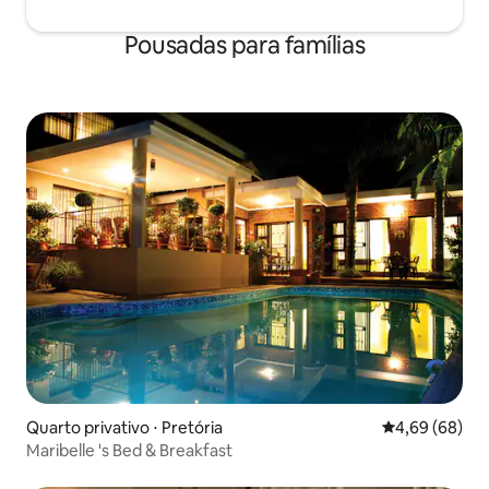
Pousadas para famílias
Quarto privativo ⋅ Pretória
4,69 de uma av
4,69 (68)
Maribelle 's Bed & Breakfast