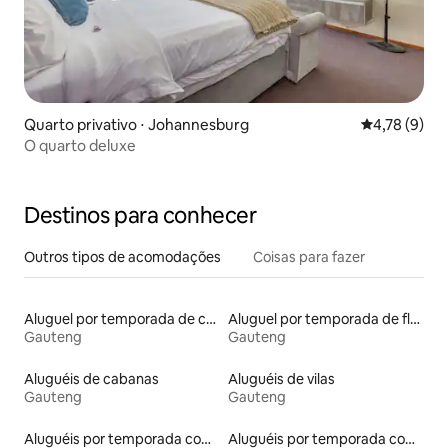
Quarto privativo ⋅ Johannesburg
4,78 de uma 
4,78 (9)
O quarto deluxe
Destinos para conhecer
Outros tipos de acomodações
Coisas para fazer
Aluguel por temporada de casas de hóspedes
Aluguel por temporada de flats
Gauteng
Gauteng
Aluguéis de cabanas
Aluguéis de vilas
Gauteng
Gauteng
Aluguéis por temporada com banheira de hidromassagem
Aluguéis por temporada com caiaque