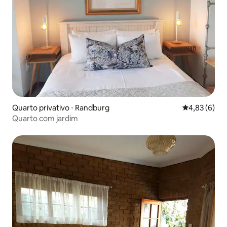
Quarto privativo ⋅ Randburg
4,83 de uma 
4,83 (6)
Quarto com jardim