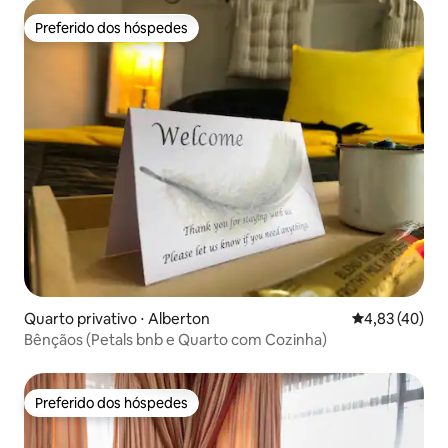
Preferido dos hóspedes
Preferido dos hóspedes
Quarto privativo ⋅ Alberton
4,83 de uma a
4,83 (40)
Bênçãos (Petals bnb e Quarto com Cozinha)
Preferido dos hóspedes
Preferido dos hóspedes