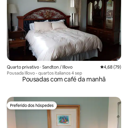
Quarto privativo ⋅ Sandton / Illovo
4,68 de uma a
4,68 (79)
Pousada Illovo - quartos italianos 4 sep
Pousadas com café da manhã
Preferido dos hóspedes
Preferido dos hóspedes