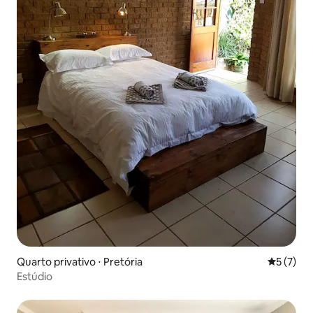
Quarto privativo ⋅ Pretória
5 de uma 
5 (7)
Estúdio