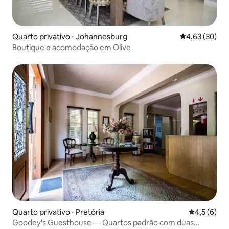
Quarto privativo ⋅ Johannesburg
4,63 de uma a
4,63 (30)
Boutique e acomodação em Olive
Quarto privativo ⋅ Pretória
4,5 de uma 
4,5 (6)
Goodey's Guesthouse — Quartos padrão com duas