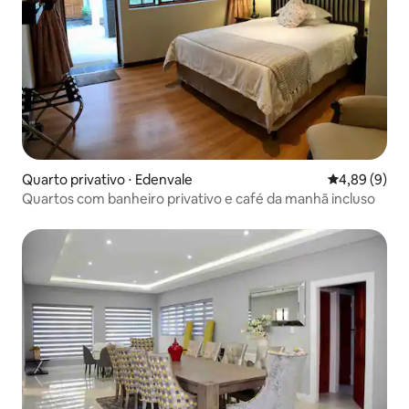
Quarto privativo ⋅ Edenvale
4,89 de uma 
4,89 (9)
Quartos com banheiro privativo e café da manhã incluso