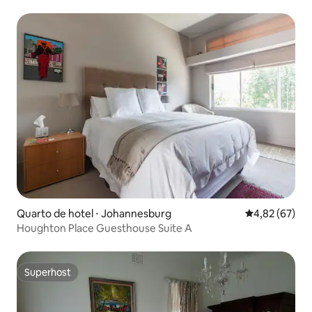
Views
Quarto de hotel ⋅ Johannesburg
4,82 de uma a
4,82 (67)
Houghton Place Guesthouse Suite A
Superhost
Superhost