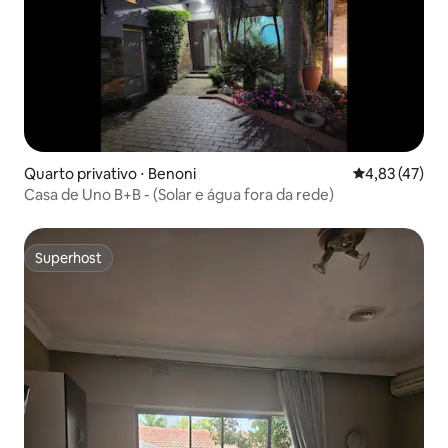
Quarto privativo ⋅ Benoni
4,83 de uma a
4,83 (47)
Casa de Uno B+B - (Solar e água fora da rede)
Superhost
Superhost