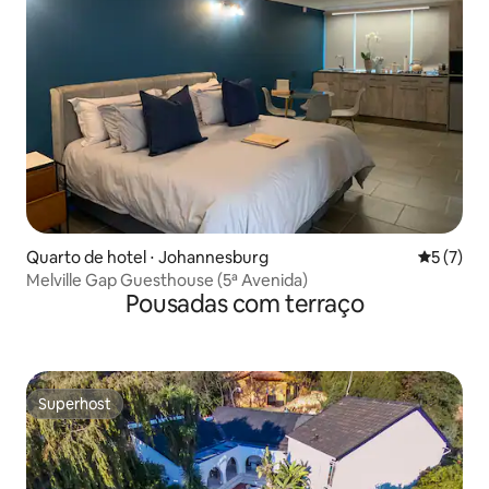
Quarto de hotel ⋅ Johannesburg
5 de uma 
5 (7)
Melville Gap Guesthouse (5ª Avenida)
Pousadas com terraço
Superhost
Superhost