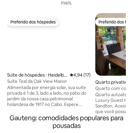
mais.
Preferido dos hóspedes
Preferido dos hó
Preferido dos hóspedes
Preferido dos hó
Suíte de hóspedes ⋅ Heidelbe
4,94 de uma avaliação média de
4,94 (17)
rg - GP
Suíte Teal da Oak View Manor
Quarto privativo ⋅
Alimentada por energia solar, sua suíte
Quarto com cozin
privada é 1 de 3, lado a lado, no pátio do
Franschoek
Quarto autoatend
jardim da nossa casa patrimonial
Luxury Guest Hou
holandesa de 1917 no Cabo. Espere
Sandton. Acesso e
estacionamento fechado seguro, um
que você possa ir 
colchão e roupa de cama de qualidade
Gauteng: comodidades populares para
suítes com chuveir
(todas as suítes), cortinas bloqueadas,
com DSTV. Fogão a 
pousadas
um chuveiro privativo, Netflix, Wi-Fi
torradeira, micro-
gratuito, um plugue USB, uma cozinha