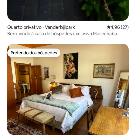
Quarto privativo ⋅ Vanderbijlpark
4,96 de uma a
4,96 (27)
Bem-vindo à casa de hóspedes exclusiva Masechaba.
Preferido dos hóspedes
Preferido dos hóspedes