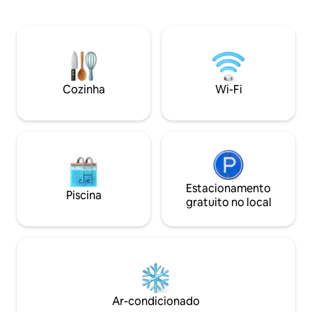
frigideiras, talher
compacta com uma geladeira pequena,
bar, pratos, copos
micro-ondas, chaleira, uma área de pátio
Café da manhã di
e uma área de churrasco compartilhada.
pedido, por um cus
Fique à vontade para aproveitar o jardim
Churrasqueira/Braa
e as áreas externas, que incluem um
solar para combat
pátio para churrascos.
Água de reserva.
Cozinha
Wi-Fi
a semana, exceto 
Estacionamento
Piscina
gratuito no local
Ar-condicionado