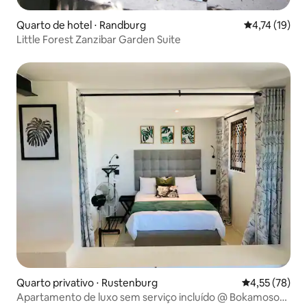
Quarto de hotel ⋅ Randburg
4,74 de uma a
4,74 (19)
Little Forest Zanzibar Garden Suite
Quarto privativo ⋅ Rustenburg
4,55 de uma a
4,55 (78)
Apartamento de luxo sem serviço incluído @ Bokamoso