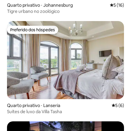
Quarto privativo ⋅ Johannesburg
5 de uma a
5 (16)
Tigre urbano no zoológico
Preferido dos hóspedes
Preferido dos hóspedes
Quarto privativo ⋅ Lanseria
5 de uma 
5 (6)
Suítes de luxo da Villa Tasha