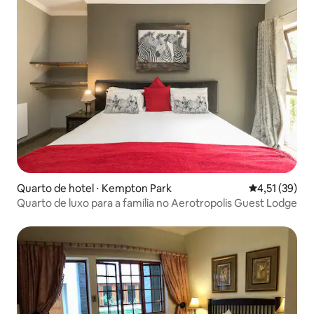
Quarto de hotel ⋅ Kempton Park
4,51 de uma a
4,51 (39)
Quarto de luxo para a família no Aerotropolis Guest Lodge