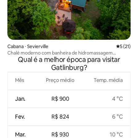
Cabana ⋅ Sevierville
5 de uma a
5 (21)
Chalé moderno com banheira de hidromassagem
Qual é a melhor época para visitar
privativa e lareira externa
Gatlinburg?
Mês
Preço médio
Temp. média
Jan.
R$ 900
4 °C
Fev.
R$ 824
6 °C
Mar.
R$ 930
10 °C