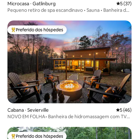
Microcasa ⋅ Gatlinburg
5 de uma a
5 (37)
Pequeno retiro de spa escandinavo • Sauna • Banheira de
hidromassagem
Preferido dos hóspedes
Entre os melhores preferidos dos hóspedes
Cabana ⋅ Sevierville
5 de uma a
5 (46)
NOVO EM FOLHA• Banheira de hidromassagem com TV•
Fogueira • Balcão de café
Preferido dos hóspedes
Entre os melhores preferidos dos hóspedes