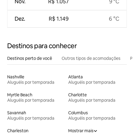
Nov.
R$ 1.057
9 °C
Dez.
R$ 1.149
6 °C
Destinos para conhecer
Destinos perto de você
Outros tipos de acomodações
Pr
Nashville
Atlanta
Aluguéis por temporada
Aluguéis por temporada
Myrtle Beach
Charlotte
Aluguéis por temporada
Aluguéis por temporada
Savannah
Columbus
Aluguéis por temporada
Aluguéis por temporada
Charleston
Mostrar mais