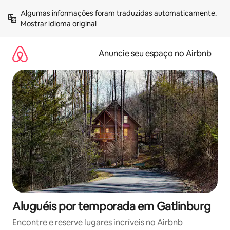
Pular
Algumas informações foram traduzidas automaticamente. 
para
Mostrar idioma original
o
conteúdo
Anuncie seu espaço no Airbnb
Aluguéis por temporada em Gatlinburg
Encontre e reserve lugares incríveis no Airbnb