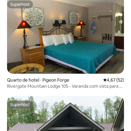
Superhost
Superhost
Quarto de hotel ⋅ Pigeon Forge
4,67 de uma a
4,67 (52)
Rivergate Mountain Lodge 105 - Varanda com vista para o
rio na cidade
Superhost
Superhost