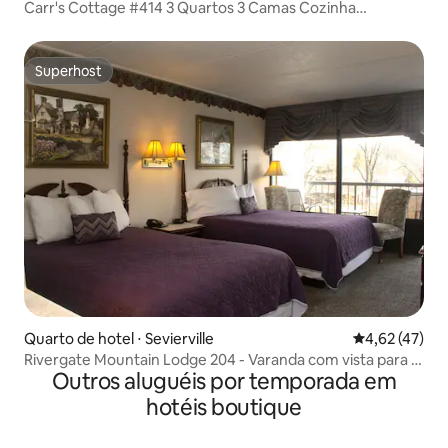
Carr's Cottage #414 3 Quartos 3 Camas Cozinha
completa
Superhost
Superhost
Quarto de hotel ⋅ Sevierville
4,62 de uma a
4,62 (47)
Rivergate Mountain Lodge 204 - Varanda com vista para o
Outros aluguéis por temporada em
rio na cidade
hotéis boutique