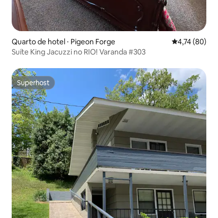
Quarto de hotel ⋅ Pigeon Forge
4,74 de uma a
4,74 (80)
Suíte King Jacuzzi no RIO! Varanda #303
Superhost
Superhost