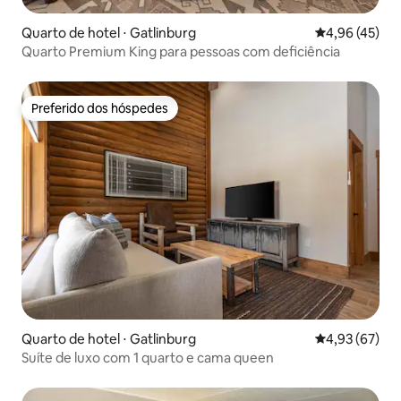
Quarto de hotel ⋅ Gatlinburg
4,96 de uma a
4,96 (45)
Quarto Premium King para pessoas com deficiência
Preferido dos hóspedes
Preferido dos hóspedes
Quarto de hotel ⋅ Gatlinburg
4,93 de uma a
4,93 (67)
Suíte de luxo com 1 quarto e cama queen