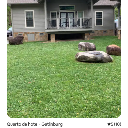
Quarto de hotel ⋅ Gatlinburg
5 de uma a
5 (10)