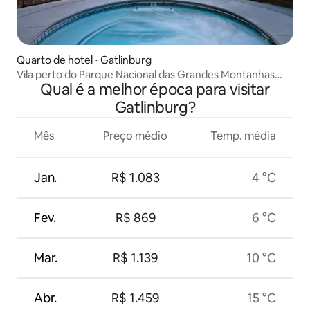
Quarto de hotel ⋅ Gatlinburg
Vila perto do Parque Nacional das Grandes Montanhas
Qual é a melhor época para visitar
Fumegantes
Gatlinburg?
Mês
Preço médio
Temp. média
Jan.
R$ 1.083
4 °C
Fev.
R$ 869
6 °C
Mar.
R$ 1.139
10 °C
Abr.
R$ 1.459
15 °C