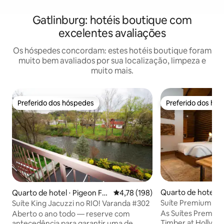
Gatlinburg: hotéis boutique com
excelentes avaliações
Os hóspedes concordam: estes hotéis boutique foram
muito bem avaliados por sua localização, limpeza e
muito mais.
Preferido dos hóspedes
Preferido dos hó
Preferido dos hóspedes
Preferido dos hó
Quarto de hotel ⋅ 
Quarto de hotel ⋅ Pigeon For
4,78 de uma avaliação média de 
4,78 (198)
ge
Suíte Premium Dup
Suíte King Jacuzzi no RIO! Varanda #302
As Suítes Premium
Aberto o ano todo — reserve com
Timber at Holly B
antecedência para garantir uma de