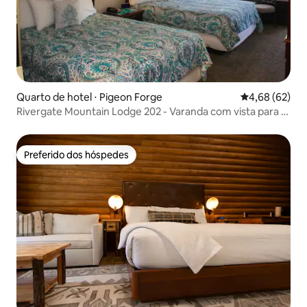
Quarto de hotel ⋅ Pigeon Forge
4,68 de uma a
4,68 (62)
Rivergate Mountain Lodge 202 - Varanda com vista para o
rio na cidade
Preferido dos hóspedes
Preferido dos hóspedes