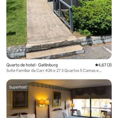
Quarto de hotel ⋅ Gatlinburg
4,67 de uma 
4,67 (3)
Suíte Familiar da Carr #26 e 27 3 Quartos 5 Camas e
cozinha
Superhost
Superhost