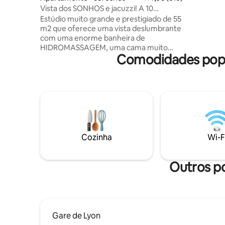
tecnologia
Vista dos SONHOS e jacuzzi! A 10
(contrato
minutos do centro de PARIS!
Estúdio muito grande e prestigiado de 55
mínimo d
m2 que oferece uma vista deslumbrante
comproba
com uma enorme banheira de
HIDROMASSAGEM, uma cama muito
Comodidades popul
grande, bem como um chuveiro italiano.
Localizado em uma área tranquila e
segura a 10 minutos da famosa Avenue
des Champs Elysées (centro de Paris).
Ofereço por 95€ um “PACOTE
ROMÂNTICO” opcional para
SURPREENDER seu amor. Vem com
pétalas de rosas, velas colocadas em
forma de coração na cama (um sinal de
Cozinha
Wi-F
Feliz Aniversário pode ser adicionado) e
por 175€ vem com uma boa garrafa de
champanhe e morangos! 🌹🥂🍓
Outros po
Gare de Lyon