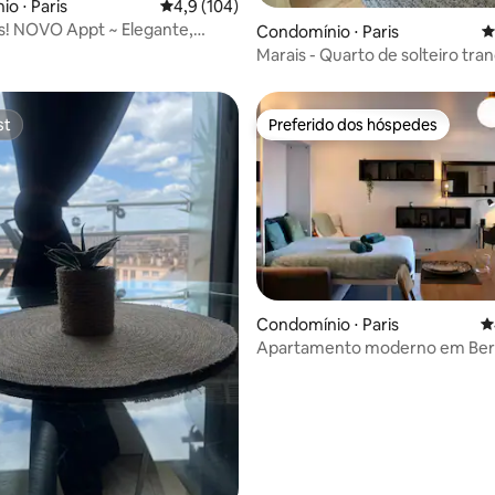
o ⋅ Paris
4,9 de uma avaliação média de 5, 104 avalia
4,9 (104)
s! NOVO Appt ~ Elegante,
édia de 5, 239 avaliações
Condomínio ⋅ Paris
4
o e confortável
Marais - Quarto de solteiro tran
decorado com bom gosto
st
Preferido dos hóspedes
st
Preferido dos hóspedes
Condomínio ⋅ Paris
4
Apartamento moderno em Berc
Arena e Gare Lyon