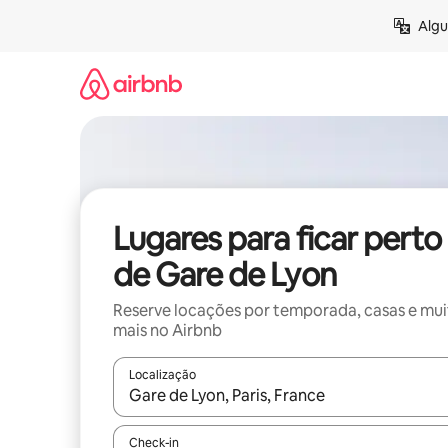
Pular
Algu
para
o
conteúdo
Lugares para ficar perto
de Gare de Lyon
Reserve locações por temporada, casas e mu
mais no Airbnb
Localização
Quando os resultados estiverem disponíveis, expl
Check-in