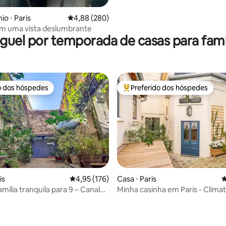
édia de 5, 102 avaliações
o ⋅ Paris
4,88 de uma avaliação média de 5, 280 avalia
4,88 (280)
m uma vista deslumbrante
guel por temporada de casas para famí
o dos hóspedes
Preferido dos hóspedes
o dos hóspedes
Entre os melhores preferidos d
édia de 5, 133 avaliações
is
4,95 de uma avaliação média de 5, 176 avalia
4,95 (176)
Casa ⋅ Paris
4
mília tranquila para 9 – Canal
Minha casinha em Paris - Climat
Estacionamento