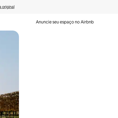
 original
Anuncie seu espaço no Airbnb
 deslizando o dedo na tela.