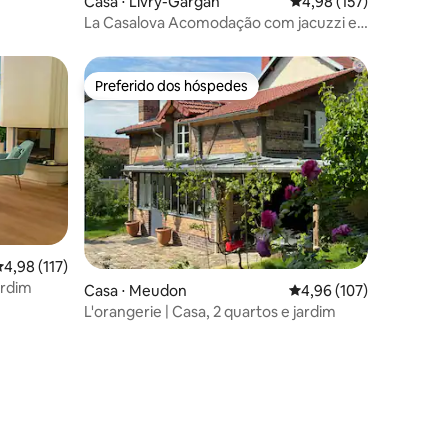
Casa ⋅ Livry-Gargan
4,98 de uma avaliação 
4,98 (157)
La Casalova Acomodação com jacuzzi e
tela grande
Preferido dos hóspedes
Preferido dos hóspedes
ções
,98 de uma avaliação média de 5, 117 avaliações
4,98 (117)
ardim
Casa ⋅ Meudon
4,96 de uma avaliação 
4,96 (107)
L'orangerie | Casa, 2 quartos e jardim