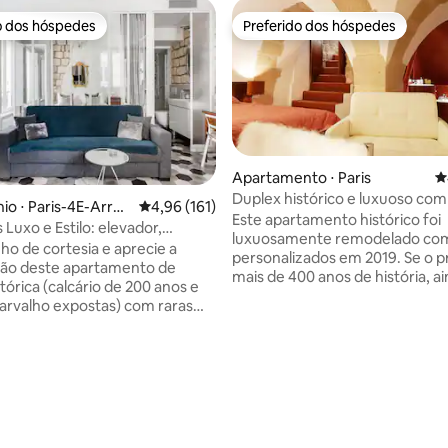
o dos hóspedes
Preferido dos hóspedes
o dos hóspedes
Preferido dos hóspedes
Apartamento ⋅ Paris
4
Duplex histórico e luxuoso com
o ⋅ Paris-4E-Arron
4,96 de uma avaliação média de 5, 161 avalia
4,96 (161)
– Notre Dame
Este apartamento histórico foi
t
 Luxo e Estilo: elevador,
luxuosamente remodelado co
e lavar, secar
nho de cortesia e aprecie a
personalizados em 2019. Se o 
ão deste apartamento de
mais de 400 anos de história, a
tórica (calcário de 200 anos e
até lá a residência de um famo
carvalho expostas) com raras
ministro, MP e chefe de campa
des modernas: ELEVADOR (1
presidente Mitterrand, que t
00 prédios tem elevador neste
morava a 20 metros de distânci
stórico), LAVADORA e
em uma pequena rua, tranquilo
 Localizado no belo bairro de
perto de tudo, a 6 minutos a p
, este apartamento possui o
direto para os aeroportos ou Ve
 perfeito entre beleza histórica
50 m de um metrô e a apenas 
dades modernas de alta
édia de 5, 510 avaliações
Notre-Dame. Covid: anfitriões e