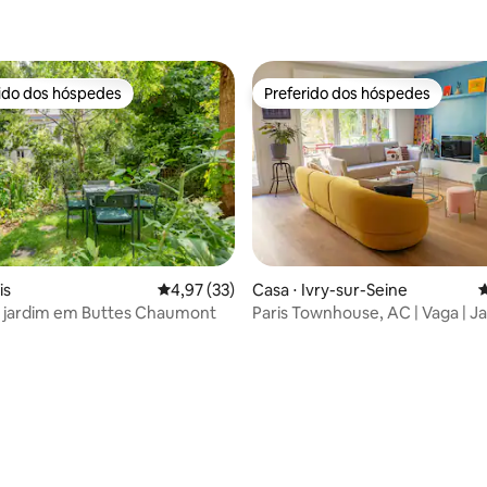
rido dos hóspedes
Preferido dos hóspedes
 melhores preferidos dos hóspedes
Preferido dos hóspedes
is
4,97 de uma avaliação média de 5, 33 avalia
4,97 (33)
Casa ⋅ Ivry-sur-Seine
4
 jardim em Buttes Chaumont
Paris Townhouse, AC | Vaga | J