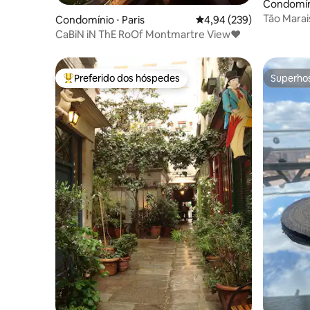
Condomíni
Tão Marai
Condomínio ⋅ Paris
4,94 de uma avaliação m
4,94 (239)
ensolarad
CaBiN iN ThE RoOf Montmartre View♥
Preferido dos hóspedes
Superho
Entre os melhores preferidos dos hóspedes
Superho