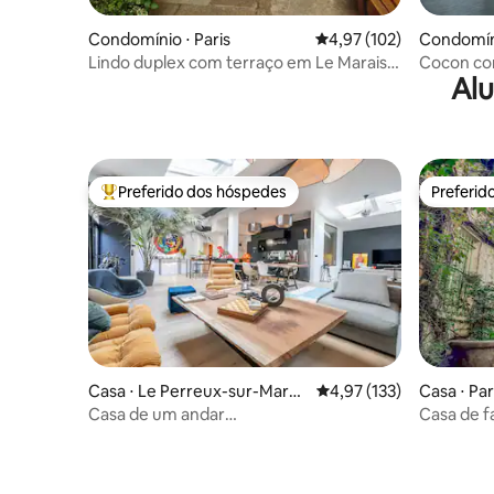
Condomínio ⋅ Paris
4,97 de uma avaliação m
4,97 (102)
Condomíni
Lindo duplex com terraço em Le Marais,
Cocon co
Alu
no centro de Paris
Preferido dos hóspedes
Preferid
Entre os melhores preferidos dos hóspedes
Preferid
Casa ⋅ Le Perreux-sur-Marn
4,97 de uma avaliação m
4,97 (133)
Casa ⋅ Par
e
Casa de um andar
Casa de fa
terraço+estacionamento Paris<>Disney
St-Martin