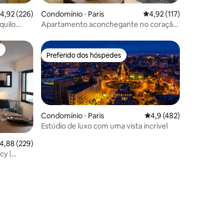
ções
,92 de uma avaliação média de 5, 226 avaliações
4,92 (226)
Condomínio ⋅ Paris
4,92 de uma avaliação 
4,92 (117)
quilo
Apartamento aconchegante no coração
do Marais
Preferido dos hóspedes
Preferido dos hóspedes
Condomínio ⋅ Paris
4,9 de uma avaliação 
4,9 (482)
Estúdio de luxo com uma vista incrível
,88 de uma avaliação média de 5, 229 avaliações
4,88 (229)
y |