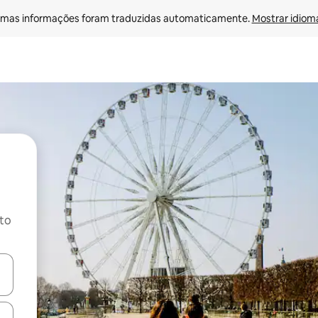
mas informações foram traduzidas automaticamente. 
Mostrar idioma
ito
ore-os usando as seta para cima e para baixo do teclado ou tocando e