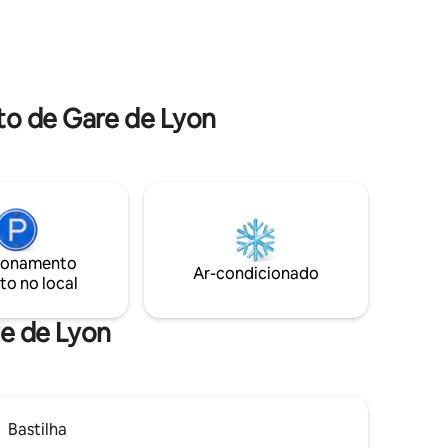
vida. Se você deseja fazer uma produção
de fotos no apartamento, pedimos que
você nos avise com antecedência.
to de Gare de Lyon
ionamento
Ar-condicionado
to no local
re de Lyon
Bastilha