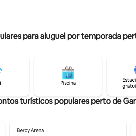
. Apenas para “bail mobilité”
são vacinados pela Pfizer.
 de locação para mobilidade),
e 30 noites com documentação
tória.
ares para aluguel por temporada per
Estac
i
Piscina
gratui
ntos turísticos populares perto de Ga
Bercy Arena