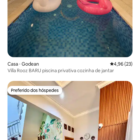
Casa ⋅ Godean
4,96 de uma a
4,96 (23)
Villa Rooz BARU piscina privativa cozinha de jantar
Preferido dos hóspedes
Preferido dos hóspedes