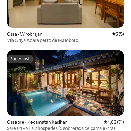
Casa ⋅ Wirobrajan
5 de uma 
5 (5)
Vila Griya Adara perto de Malioboro
Superhost
Superhost
Casebre ⋅ Kecamatan Kasihan
4,83 de uma a
4,83 (71)
Sare 04 - Villa 2 hóspedes (5 sobretaxa de cama extra)