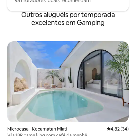
98 moradores locais recomendam
Outros aluguéis por temporada
excelentes em Gamping
Microcasa ⋅ Kecamatan Mlati
4,82 de uma a
4,82 (34)
Vila 1BR cama king com café da manhã