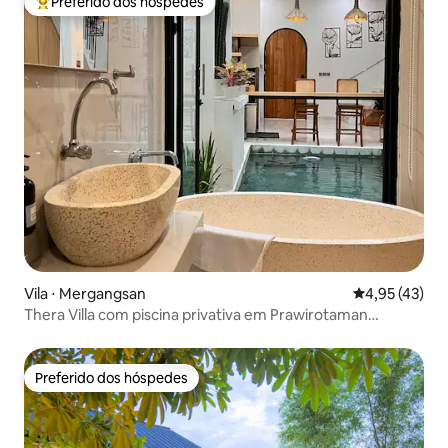
Preferido dos hóspedes
Entre os melhores preferidos dos hóspedes
Vila ⋅ Mergangsan
4,95 de uma a
4,95 (43)
Thera Villa com piscina privativa em Prawirotaman
Malioboro
Preferido dos hóspedes
Preferido dos hóspedes