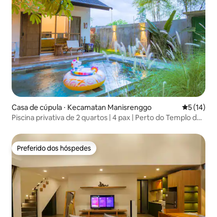
Casa de cúpula ⋅ Kecamatan Manisrenggo
5 de uma a
5 (14)
Piscina privativa de 2 quartos | 4 pax | Perto do Templo de
Prambanan
Preferido dos hóspedes
Preferido dos hóspedes