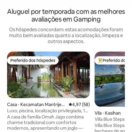
Aluguel por temporada com as melhores
avaliações em Gamping
Os hóspedes concordam: estas acomodações foram
muito bem avaliadas quanto a localização, limpeza e
outros aspectos.
Preferido dos hóspedes
Preferido dos 
Preferido dos hóspedes
Entre os melhore
Casa ⋅ Kecamatan Mantrijero
4,97 de uma avaliação média de
4,97 (58)
n
Luxo, piscina, localização privilegiada, 10
Vila ⋅ Kasihan
lugares
A casa de família Omah Jago combina
Villa Blue Steps, v
charme tradicional com confortos
deslumbrante
Villa Blue Steps, 
modernos, apresentando um joglo —
hectares de arroz