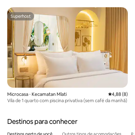
Superhost
Superhost
Microcasa ⋅ Kecamatan Mlati
4,88 de uma 
4,88 (8)
Vila de 1 quarto com piscina privativa (sem café da manhã)
Destinos para conhecer
Destinos perto de você
Outros tipos de acomodações
Pr