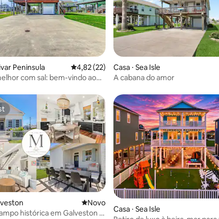
ivar Peninsula
4,82 de uma avaliação média de 5, 22 avalia
4,82 (22)
Casa ⋅ Sea Isle
média de 5, 21 avaliações
melhor com sal: bem-vindo ao
A cabana do amor
st
st
lveston
Novo lugar para ficar
Novo
 média de 5, 6 avaliações
Casa ⋅ Sea Isle
ampo histórica em Galveston |