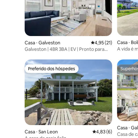
Casa ⋅ Bol
Casa ⋅ Galveston
4,95 de uma avaliação 
4,95 (21)
A vida é 
Galveston | 4BR 3BA | EV | Pronto para
Serenity!
trabalhar | Perto de UTMB
Preferido dos hóspedes
Superho
Preferido dos hóspedes
Superho
Casa ⋅ Ga
Casa ⋅ San Leon
4,83 de uma avaliação
4,83 (6)
Casa de c