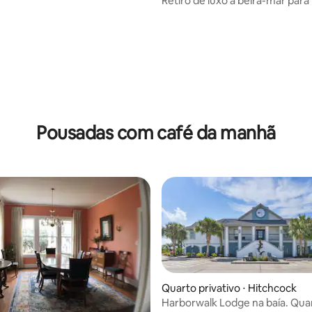
Retiro de luxo à beira-mar para 
té a praia
Spa • Sauna • Banho frio
Pousadas com café da manhã
Quarto privativo ⋅ Hitchcock
Harborwalk Lodge na baía. Qua