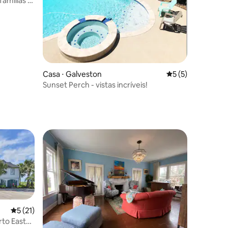
famílias •
Casa ⋅ Galveston
5 de uma avaliaçã
5 (5)
Sunset Perch - vistas incríveis!
5 de uma avaliação média de 5, 21 avaliações
5 (21)
rto East