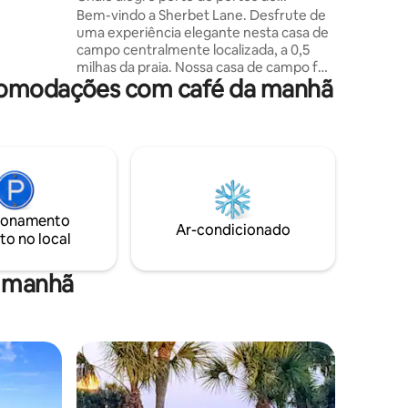
cruzeiros e da praia
Bem-vindo a Sherbet Lane. Desfrute de
 e criar
uma experiência elegante nesta casa de
campo centralmente localizada, a 0,5
assagem,
milhas da praia. Nossa casa de campo foi
curtir uma
acomodações com café da manhã
recentemente remodelada com todos
aia, esta
os móveis novos. Oferecemos água fria
 tudo.
gratuita, café quente e um café da
manhã leve que inclui ingredientes para
fazer waffles ou aveia quente. Nossa
entrada sem chave e pátio bem
iluminado proporcionam segurança ao
entrar após o anoitecer. Estão
ionamento
disponíveis serviços completos de
Ar-condicionado
to no local
lavanderia. Além disso, uma
churrasqueira a carvão para grelhar lá
fora! Nosso quintal é um espaço
a manhã
compartilhado.