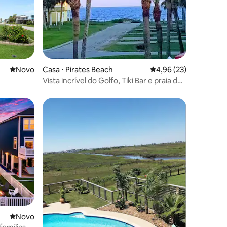
ções
Novo lugar para ficar
Novo
Casa ⋅ Pirates Beach
4,96 de uma avaliação
4,96 (23)
Vista incrível do Golfo, Tiki Bar e praia dos
piratas
Novo lugar para ficar
Novo