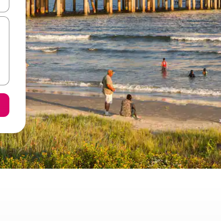
ore-os usando as seta para cima e para baixo do teclado ou tocando e