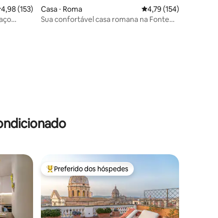
ções
,98 de uma avaliação média de 5, 153 avaliações
4,98 (153)
Casa ⋅ Roma
4,79 de uma avaliação 
4,79 (154)
aço
Sua confortável casa romana na Fonte
de Trevi
ondicionado
Preferido dos hóspedes
os hóspedes
Entre os melhores preferidos dos hóspedes