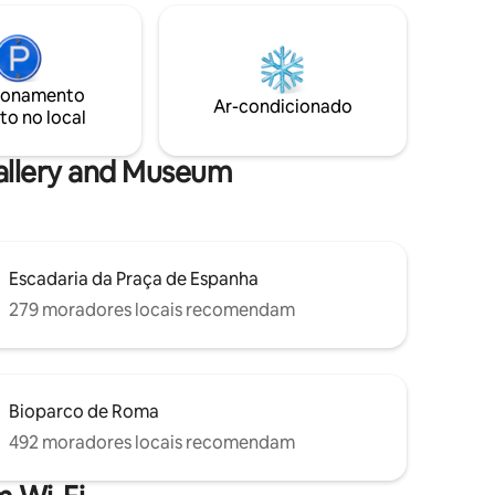
lto nível
- Muito silencioso. - Móveis e acessórios
de som
de design. - Muito seguro. - Janelas
ho de
grandes. - Terraço ensolarado com sofás
grandes e mesa de jantar. - Elevador para
 moeda e
ionamento
bagagem. - Possibilidade de contratar
Ar-condicionado
da do
to no local
um motorista particular de ida e volta
para o aeroporto.
Gallery and Museum
Escadaria da Praça de Espanha
279 moradores locais recomendam
Bioparco de Roma
492 moradores locais recomendam