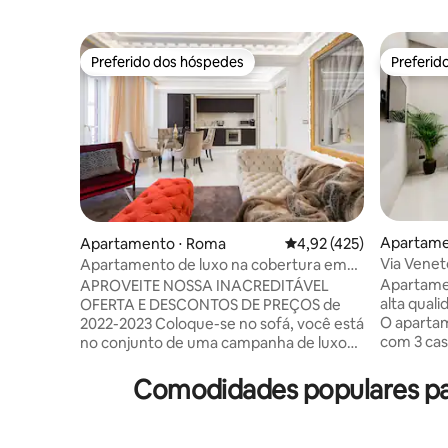
Preferido dos hóspedes
Preferid
Preferido dos hóspedes
Preferid
Apartame
Apartamento ⋅ Roma
4,92 de uma avaliação m
4,92 (425)
Via Venet
Apartamento de luxo na cobertura em
Espanha 
Spanish Steps
Apartamen
APROVEITE NOSSA INACREDITÁVEL
alta qual
OFERTA E DESCONTOS DE PREÇOS de
O aparta
2022-2023 Coloque-se no sofá, você está
com 3 cas
no conjunto de uma campanha de luxo
Banheira 
de moda. Nesta luxuosa cobertura de
com ozôni
alta qualidade, localizada ao lado do
Comodidades populares pa
dos quartos
Palácio Hèrmes e entre o Palazzo Fendi e
sofá-cam
o Palazzo Valentino, você experimentará
banheiro p
o luxo nunca visto antes: apartamento