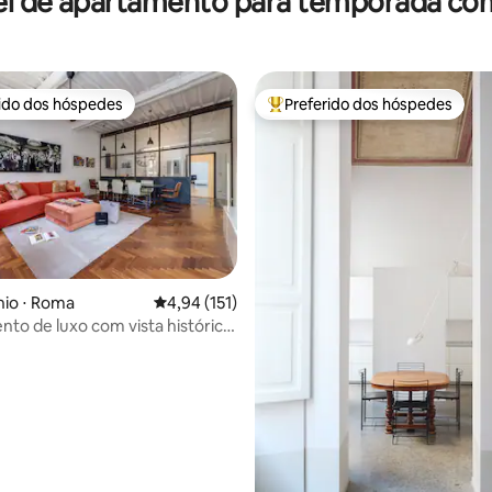
el de apartamento para temporada com
rido dos hóspedes
Preferido dos hóspedes
 melhores preferidos dos hóspedes
Entre os melhores preferidos d
édia de 5, 148 avaliações
io ⋅ Roma
4,94 de uma avaliação média de 5, 151 avalia
4,94 (151)
to de luxo com vista histórica
 di Spagna