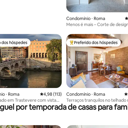
Condomínio ⋅ Roma
4
Menos é mais – Corte de desig
o dos hóspedes
Preferido dos hóspedes
o dos hóspedes
Entre os melhores preferidos d
édia de 5, 117 avaliações
io ⋅ Roma
4,98 de uma avaliação média de 5, 113 avalia
4,98 (113)
Condomínio ⋅ Roma
4
nado em Trastevere com vista
Terraços tranquilos no telhado
guel por temporada de casas para famí
ar
perto da Fontana di Trevi