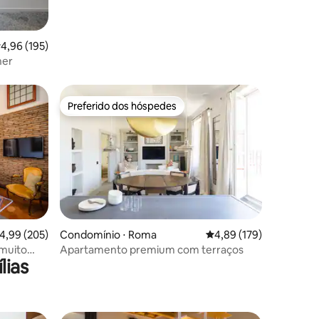
,96 de uma avaliação média de 5, 195 avaliações
4,96 (195)
ner
Preferido dos hóspedes
os hóspedes
Preferido dos hóspedes
ções
,99 de uma avaliação média de 5, 205 avaliações
4,99 (205)
Condomínio ⋅ Roma
4,89 de uma avaliação 
4,89 (179)
 muito
Apartamento premium com terraços
lias