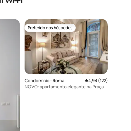
 Wi-Fi
Preferido dos hóspedes
os hóspedes
Preferido dos hóspedes
ções
Condomínio ⋅ Roma
4,94 de uma avaliação 
4,94 (122)
NOVO: apartamento elegante na Praça
Popolo