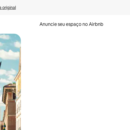
 original
Anuncie seu espaço no Airbnb
 deslizando o dedo na tela.