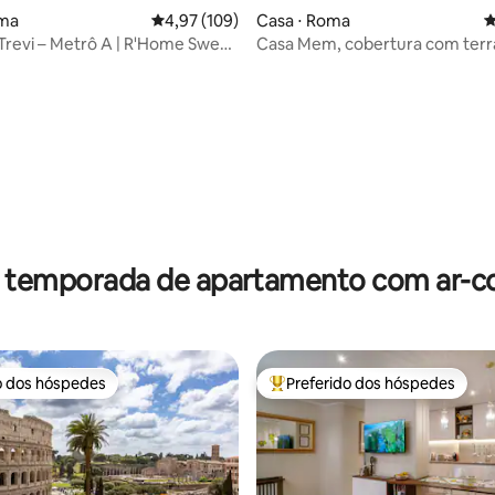
oma
4,97 de uma avaliação média de 5, 109 avalia
4,97 (109)
Casa ⋅ Roma
4
Trevi – Metrô A | R'Home Sweet
Casa Mem, cobertura com terr
privativo
édia de 5, 132 avaliações
r temporada de apartamento com ar-c
o dos hóspedes
Preferido dos hóspedes
o dos hóspedes
Entre os melhores preferidos d