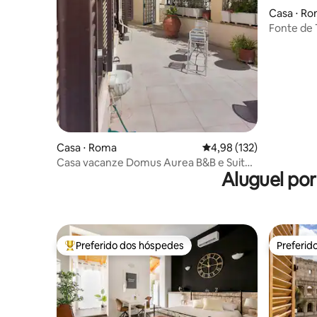
Casa ⋅ R
Fonte de 
Home®
Casa ⋅ Roma
4,98 de uma avaliação m
4,98 (132)
Casa vacanze Domus Aurea B&B e Suites
Aluguel po
2
Preferido dos hóspedes
Preferid
Entre os melhores preferidos dos hóspedes
Preferid