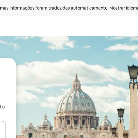
mas informações foram traduzidas automaticamente. 
Mostrar idioma
ito
ore-os usando as seta para cima e para baixo do teclado ou tocando e