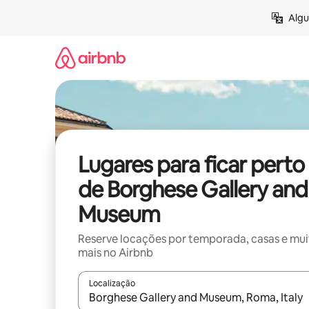
Pular
Algu
para
o
conteúdo
Lugares para ficar perto
de Borghese Gallery and
Museum
Reserve locações por temporada, casas e mu
mais no Airbnb
Localização
Quando os resultados estiverem disponíveis, expl