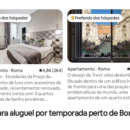
o dos hóspedes
Preferido dos hóspedes
o dos hóspedes
Entre os melhores preferidos d
Apartamento ⋅ Roma
4
nto ⋅ Roma
4,86 de uma avaliação média de 5, 264 avalia
4,86 (264)
édia de 5, 425 avaliações
O desejo de Trevi: vista deslu
o - Escadarias da Praça da
Fonte de Trevi
Situado dentro de um edifício h
-Roma Luma Suite 29
to de luxo com acessórios de
de frente para uma das praças
idade, recentemente renovado.
emblemáticas do mundo, este
mento conta com 3 quartos
apartamento de um quarto est
as de banho privativas.
localizado no primeiro andar e 
de hidromassagem privativa
comodidades modernas e um p
o e terapia cromada em dois
ra aluguel por temporada perto de Bo
invejável, perfeito para jantares
. O terceiro quarto tem um
livre. Ideal para casais ou famíli
a adequado para dois e um
pequenas, o apartamento disp
rivativo. A sala de estar tem