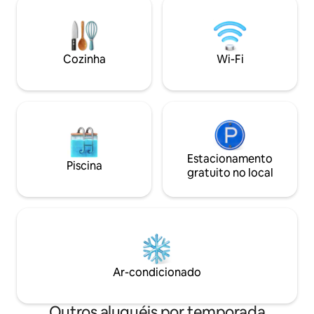
descontraída da Costa Sul do nosso
santuário de tarta
condomínio confortável! Acorde com as
caminhada de distância. Che
ondas, caminhe até as areias douradas e
integral. 2 piscinas para famílias,
nade. Surfe, coma frutos do mar,
espaçosas áreas 
Cozinha
Wi-Fi
explore fortes, faça compras – está tudo
excelente serviço
aqui. Bem-vindo às suas férias perfeitas
na praia!
Estacionamento
Piscina
gratuito no local
Ar-condicionado
Outros aluguéis por temporada