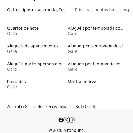
Outros tipos de acomodações
Principais pontos turísticos po
Quartos de hotel
Aluguéis por temporada com acesso à praia
Galle
Galle
Aluguéis de apartamentos
Aluguel por temporada de alojamentos ecológicos
Galle
Galle
Aluguéis por temporada em resorts
Aluguéis por temporada com acesso ao lago
Galle
Galle
Pousadas
Mostrar mais
Galle
Airbnb
Sri Lanka
Província do Sul
Galle
© 2026 Airbnb, Inc.