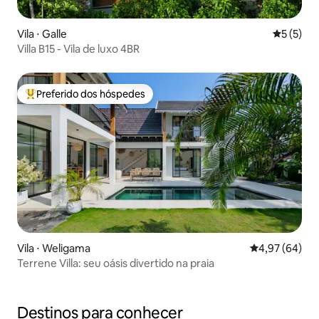
Vila ⋅ Galle
5 de uma 
5 (5)
Villa B15 - Vila de luxo 4BR
Preferido dos hóspedes
Entre os melhores preferidos dos hóspedes
Vila ⋅ Weligama
4,97 de uma a
4,97 (64)
Terrene Villa: seu oásis divertido na praia
Destinos para conhecer