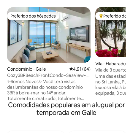
Preferido dos hóspedes
Preferido dos 
Preferido dos hóspedes
Entre os melhore
Vila ⋅ Habaraduwa
Condomínio ⋅ Galle
4,91 de uma avaliação média de
4,91 (64)
Vila de 3 quartos d
Cozy3BRBeachFrontCondo~SeaView~G
com chef e equip
Uma das estadias 
'FortIn5~Galle~LUX
✨Somos Novos✨ Você terá vistas
no Sri Lanka, Puz
deslumbrantes do nosso condomínio
luxuosa vila à bei
3BR à beira-mar no 14º andar.
equipada, 3 quart
Totalmente climatizado, totalmente
villa completa co
Comodidades populares em aluguel por
equipado, a apenas 3 km do Forte
cortesia Esta joia, entre as melhores
Holandês Galle. O condomínio é perfeito
acomodações do A
temporada em Galle
para viajar com a família, amigos ou
mundo, combina el
grupos, pois o espaço acomoda
serviço excepciona
confortavelmente seis hóspedes.
Perfeito para famí
Aproveite o pôr do sol, as baleias, a vibe
que buscam um refú