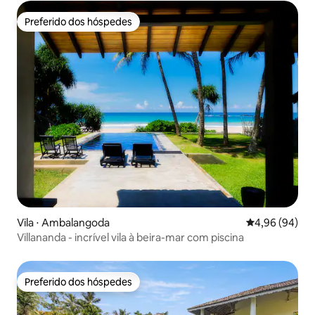
Preferido dos hóspedes
Preferido dos hóspedes
Vila ⋅ Ambalangoda
4,96 de uma av
4,96 (94)
Villananda - incrível vila à beira-mar com piscina
Preferido dos hóspedes
Preferido dos hóspedes