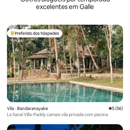
excelentes em Galle
Preferido dos hóspedes
Entre os melhores preferidos dos hóspedes
Vila ⋅ Bandaranayake
5 de uma a
5 (56)
La Sanaï Villa-Paddy campo vila privada com piscina