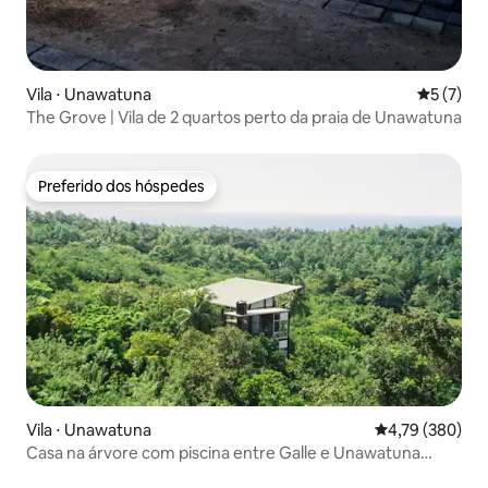
Vila ⋅ Unawatuna
5 de uma 
5 (7)
The Grove | Vila de 2 quartos perto da praia de Unawatuna
Preferido dos hóspedes
Preferido dos hóspedes
Vila ⋅ Unawatuna
4,79 de uma av
4,79 (380)
Casa na árvore com piscina entre Galle e Unawatuna
Beach