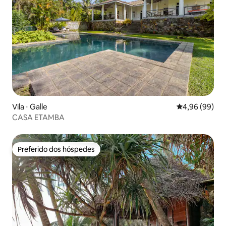
Vila ⋅ Galle
4,96 de uma av
4,96 (99)
CASA ETAMBA
Preferido dos hóspedes
Preferido dos hóspedes