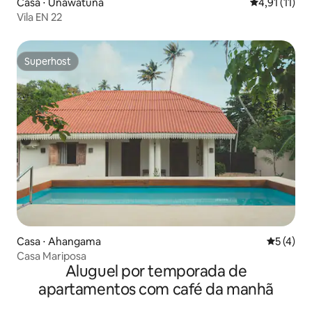
Casa ⋅ Unawatuna
4,91 de uma a
4,91 (11)
Vila EN 22
Superhost
Superhost
Casa ⋅ Ahangama
5 de uma 
5 (4)
Casa Mariposa
Aluguel por temporada de
apartamentos com café da manhã