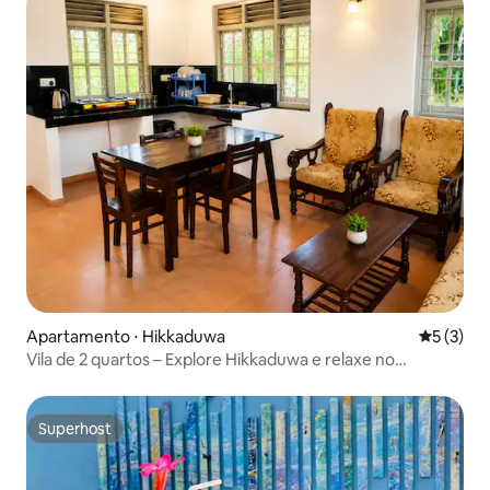
Apartamento ⋅ Hikkaduwa
5 de uma 
5 (3)
Vila de 2 quartos – Explore Hikkaduwa e relaxe no
conforto
Superhost
Superhost