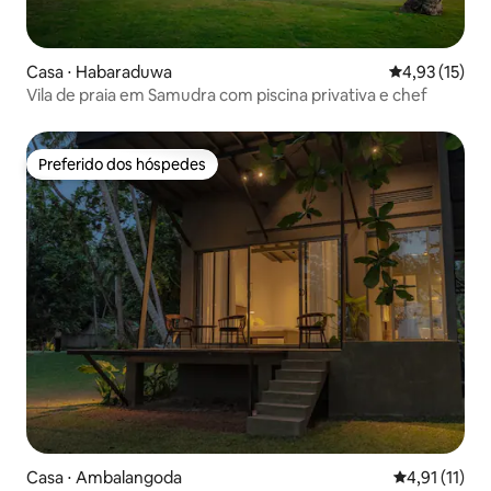
Casa ⋅ Habaraduwa
4,93 de uma a
4,93 (15)
Vila de praia em Samudra com piscina privativa e chef
Preferido dos hóspedes
Preferido dos hóspedes
Casa ⋅ Ambalangoda
4,91 de uma a
4,91 (11)