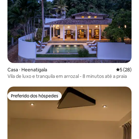
Casa ⋅ Heenatigala
5 de uma a
5 (28)
Vila de luxo e tranquila em arrozal - 8 minutos até a praia
Preferido dos hóspedes
Preferido dos hóspedes