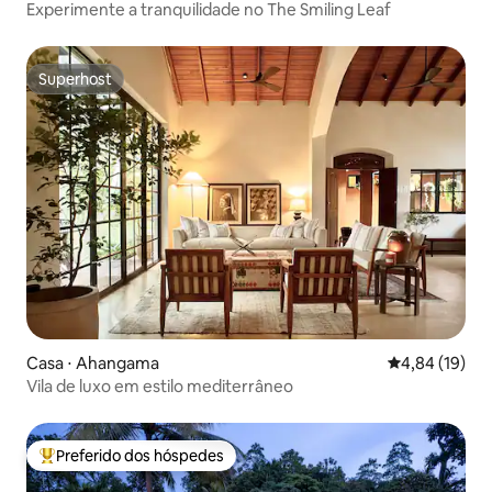
Experimente a tranquilidade no The Smiling Leaf
Superhost
Superhost
Casa ⋅ Ahangama
4,84 de uma a
4,84 (19)
Vila de luxo em estilo mediterrâneo
Preferido dos hóspedes
Entre os melhores preferidos dos hóspedes