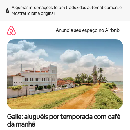
Pular
Algumas informações foram traduzidas automaticamente. 
para
Mostrar idioma original
o
conteúdo
Anuncie seu espaço no Airbnb
Galle: aluguéis por temporada com café
da manhã