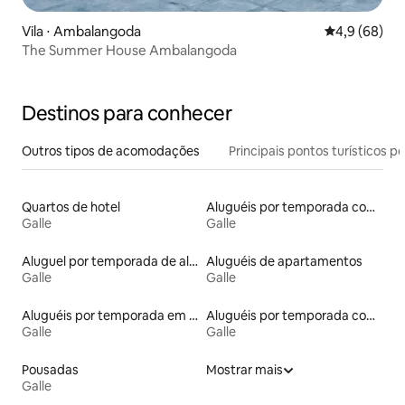
Vila ⋅ Ambalangoda
4,9 de uma a
4,9 (68)
The Summer House Ambalangoda
Destinos para conhecer
Outros tipos de acomodações
Principais pontos turísticos po
Quartos de hotel
Aluguéis por temporada com acesso à praia
Galle
Galle
Aluguel por temporada de alojamentos ecológicos
Aluguéis de apartamentos
Galle
Galle
Aluguéis por temporada em resorts
Aluguéis por temporada com acesso ao lago
Galle
Galle
Pousadas
Mostrar mais
Galle