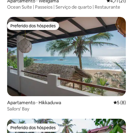
Apartamento ⋅ Weligama
4,71 de uma a
4,71 (21)
Ocean Suite | Passeios | Serviço de quarto | Restaurante
Preferido dos hóspedes
Preferido dos hóspedes
Apartamento ⋅ Hikkaduwa
5 de uma 
5 (8)
Sailors' Bay
Preferido dos hóspedes
Preferido dos hóspedes