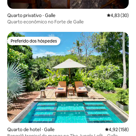
Quarto privativo ⋅ Galle
4,83 de uma a
4,83 (30)
Quarto econômico no Forte de Galle
Preferido dos hóspedes
Preferido dos hóspedes
Quarto de hotel ⋅ Galle
4,92 de uma av
4,92 (158)
Bangalô tropical de manga no The Jungle Loft – Galle