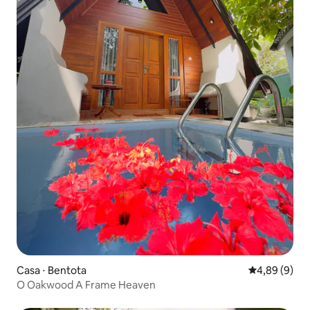
Casa ⋅ Bentota
4,89 de uma 
4,89 (9)
O Oakwood A Frame Heaven