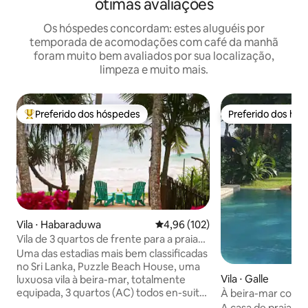
ótimas avaliações
Os hóspedes concordam: estes aluguéis por
temporada de acomodações com café da manhã
foram muito bem avaliados por sua localização,
limpeza e muito mais.
Preferido dos hóspedes
Preferido dos hó
Entre os melhores preferidos dos hóspedes
Preferido dos hó
Vila ⋅ Habaraduwa
4,96 de uma avaliação média de 
4,96 (102)
Vila de 3 quartos de frente para a praia
com chef e equipe
Uma das estadias mais bem classificadas
no Sri Lanka, Puzzle Beach House, uma
Vila ⋅ Galle
luxuosa vila à beira-mar, totalmente
equipada, 3 quartos (AC) todos en-suite
À beira-mar com p
villa completa com café da manhã de
Relaxe-Aproveite
A casa de praia c