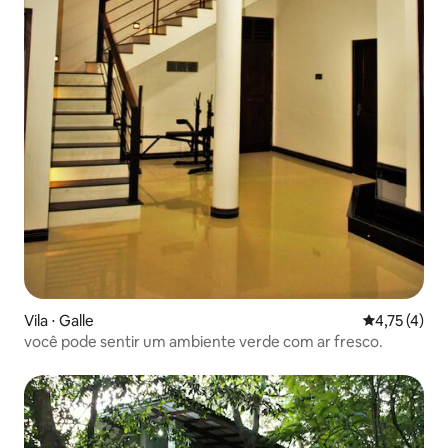
Vila ⋅ Galle
4,75 de uma 
4,75 (4)
você pode sentir um ambiente verde com ar fresco.